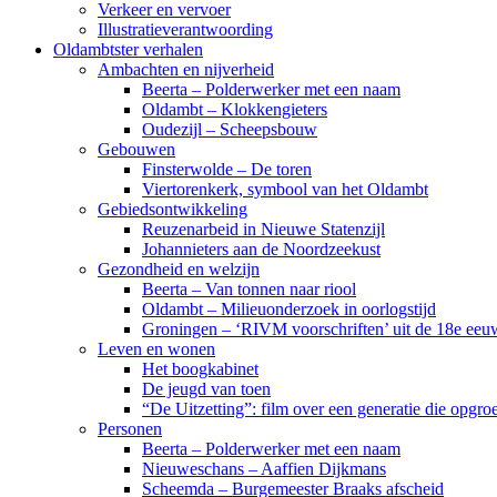
Verkeer en vervoer
Illustratieverantwoording
Oldambtster verhalen
Ambachten en nijverheid
Beerta – Polderwerker met een naam
Oldambt – Klokkengieters
Oudezijl – Scheepsbouw
Gebouwen
Finsterwolde – De toren
Viertorenkerk, symbool van het Oldambt
Gebiedsontwikkeling
Reuzenarbeid in Nieuwe Statenzijl
Johannieters aan de Noordzeekust
Gezondheid en welzijn
Beerta – Van tonnen naar riool
Oldambt – Milieuonderzoek in oorlogstijd
Groningen – ‘RIVM voorschriften’ uit de 18e eeu
Leven en wonen
Het boogkabinet
De jeugd van toen
“De Uitzetting”: film over een generatie die opgr
Personen
Beerta – Polderwerker met een naam
Nieuweschans – Aaffien Dijkmans
Scheemda – Burgemeester Braaks afscheid