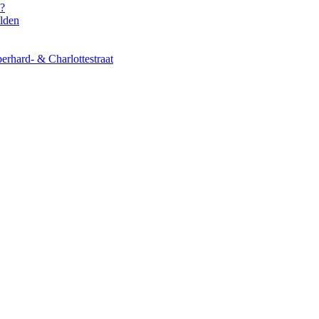
s?
elden
erhard- & Charlottestraat