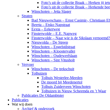
Foto’s uit de collectie Braak – Herken jij iet
Foto’s uit de collectie Braak – Herkende be
Winschoten – Jetta Slager
Straten
Bad Nieuweschans – Ernst Casimir-, Christiaan Eb
Beerta – Etsko Napstraat
Eexta – Eekerweg
Finsterwolde – E.E. Napweg
Finsterwolde – Naar wie is de Sikslaan vernoemd?
Nieuwolda – De Streep
Winschoten – Engelstilstraat
Winschoten – Kloostervallei
Winschoten – Oudewerfslaan
Winschoten – Sint Vitusholt
Vervoer
Winschoten – De trekschuit
Tolhuizen
Tolhuis Westerlee-Meeden
De moord bij Meedenertol
Tolhuis Zuiderveen Winschoten
Tolhuizen in Nieuw Scheemda en ’t Waar
Publicaties De Oldambtster
Publicaties
Wat wij doen
Archief & onderzoek