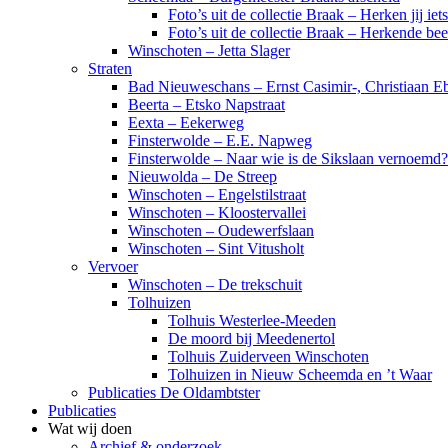
Foto’s uit de collectie Braak – Herken jij iet
Foto’s uit de collectie Braak – Herkende be
Winschoten – Jetta Slager
Straten
Bad Nieuweschans – Ernst Casimir-, Christiaan Eb
Beerta – Etsko Napstraat
Eexta – Eekerweg
Finsterwolde – E.E. Napweg
Finsterwolde – Naar wie is de Sikslaan vernoemd?
Nieuwolda – De Streep
Winschoten – Engelstilstraat
Winschoten – Kloostervallei
Winschoten – Oudewerfslaan
Winschoten – Sint Vitusholt
Vervoer
Winschoten – De trekschuit
Tolhuizen
Tolhuis Westerlee-Meeden
De moord bij Meedenertol
Tolhuis Zuiderveen Winschoten
Tolhuizen in Nieuw Scheemda en ’t Waar
Publicaties De Oldambtster
Publicaties
Wat wij doen
Archief & onderzoek