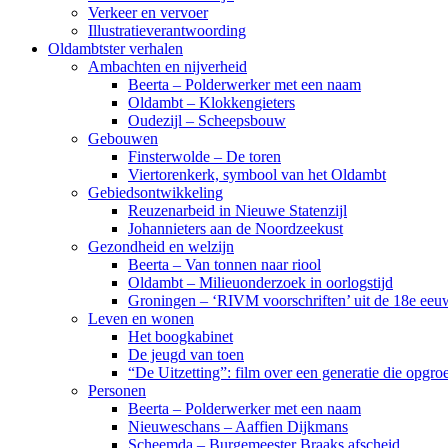
Verkeer en vervoer
Illustratieverantwoording
Oldambtster verhalen
Ambachten en nijverheid
Beerta – Polderwerker met een naam
Oldambt – Klokkengieters
Oudezijl – Scheepsbouw
Gebouwen
Finsterwolde – De toren
Viertorenkerk, symbool van het Oldambt
Gebiedsontwikkeling
Reuzenarbeid in Nieuwe Statenzijl
Johannieters aan de Noordzeekust
Gezondheid en welzijn
Beerta – Van tonnen naar riool
Oldambt – Milieuonderzoek in oorlogstijd
Groningen – ‘RIVM voorschriften’ uit de 18e eeu
Leven en wonen
Het boogkabinet
De jeugd van toen
“De Uitzetting”: film over een generatie die opgr
Personen
Beerta – Polderwerker met een naam
Nieuweschans – Aaffien Dijkmans
Scheemda – Burgemeester Braaks afscheid