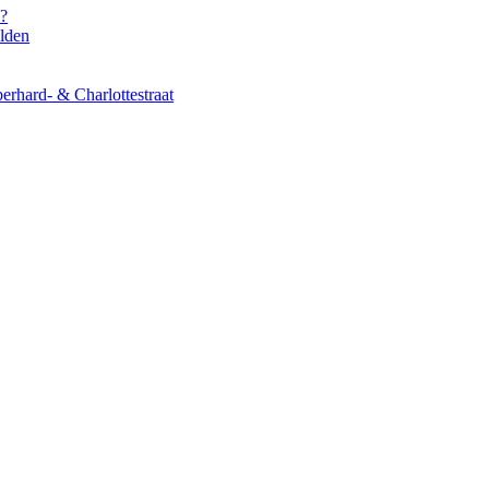
s?
elden
erhard- & Charlottestraat