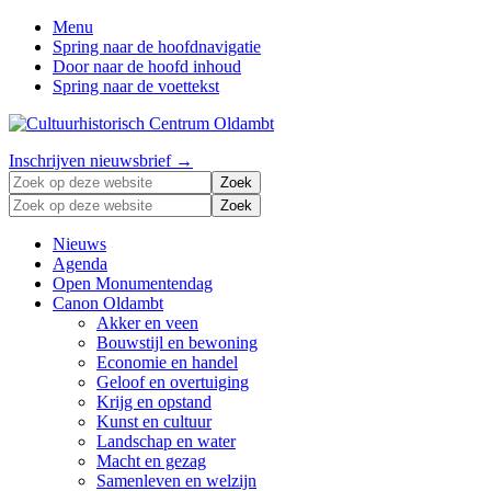
Menu
Spring naar de hoofdnavigatie
Door naar de hoofd inhoud
Spring naar de voettekst
Zonder
Header
Inschrijven nieuwsbrief →
verleden
Zoek
Right
geen
op
Zoek
toekomst
deze
op
website
deze
Nieuws
website
Agenda
Open Monumentendag
Canon Oldambt
Akker en veen
Bouwstijl en bewoning
Economie en handel
Geloof en overtuiging
Krijg en opstand
Kunst en cultuur
Landschap en water
Macht en gezag
Samenleven en welzijn