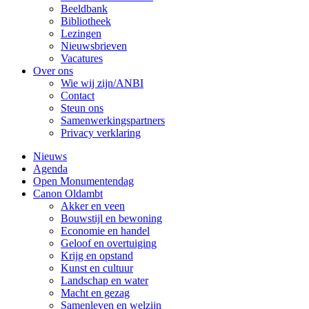
Beeldbank
Bibliotheek
Lezingen
Nieuwsbrieven
Vacatures
Over ons
Wie wij zijn/ANBI
Contact
Steun ons
Samenwerkingspartners
Privacy verklaring
Nieuws
Agenda
Open Monumentendag
Canon Oldambt
Akker en veen
Bouwstijl en bewoning
Economie en handel
Geloof en overtuiging
Krijg en opstand
Kunst en cultuur
Landschap en water
Macht en gezag
Samenleven en welzijn