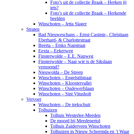
Foto’s uit de collectie Braak – Herken jij
iets?
Foto’s uit de collectie Braak – Herkende
beelden
Winschoten – Jetta Slager
Straten
Bad Nieuweschans – Ernst Casimir-, Christiaan
Eberhard- & Charlottestraat
Beerta – Etsko Napstraat
Eexta – Eekerweg
Finsterwolde – E.E. Napweg
Finsterwolde – Naar wie is de Sikslaan
vernoemd?
Nieuwolda – De Streep
Winschoten – Engelstilstraat
Winschoten – Kloostervallei
Winschoten – Oudewerfslaan
Winschoten – Sint Vitusholt
Vervoer
Winschoten – De trekschuit
Tolhuizen
Tolhuis Westerlee-Meeden
De moord bij Meedenertol
Tolhuis Zuiderveen Winschoten
Tolhuizen in Nieuw Scheemda en ’t Waar