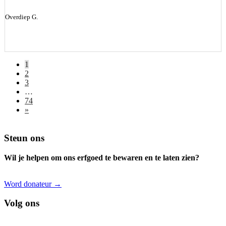
Overdiep G.
1
2
3
…
74
»
Footer
Steun ons
Wil je helpen om ons erfgoed te bewaren en te laten zien?
Word donateur →
Volg ons