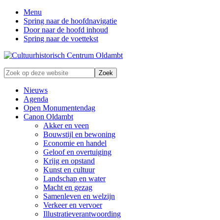
Menu
Spring naar de hoofdnavigatie
Door naar de hoofd inhoud
Spring naar de voettekst
Zonder
Zoek
verleden
op
geen
deze
Nieuws
toekomst
website
Agenda
Open Monumentendag
Canon Oldambt
Akker en veen
Bouwstijl en bewoning
Economie en handel
Geloof en overtuiging
Krijg en opstand
Kunst en cultuur
Landschap en water
Macht en gezag
Samenleven en welzijn
Verkeer en vervoer
Illustratieverantwoording