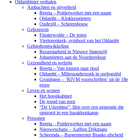
Oldambtster verhalen
Ambachten en nijverheid
Beerta – Polderwerker met een naam
Oldambt – Klokkengieters
Oudezijl – Scheepsbouw
Gebouwen
Finsterwolde – De toren
Viertorenkerk, symbool van het Oldambt
Gebiedsontwikkeling
Reuzenarbeid in Nieuwe Statenzijl
Johannieters aan de Noordzeekust
Gezondheid en welzijn
Beerta – Van tonnen naar riool
Oldambt – Milieuonderzoek in oorlogstijd
Groningen – ‘RIVM voorschriften’ uit de 18e
eeuw
Leven en wonen
Het boogkabinet
De jeugd van toen
“De Uitzetting”: film over een generatie die
opgroeit in een barakkenkamp
Personen
Beerta – Polderwerker met een naam
Nieuweschans – Aaffien Dijkmans
Scheemda – Burgemeester Braaks afscheid