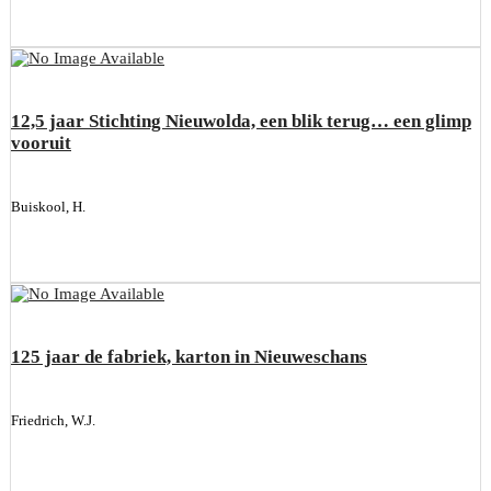
12,5 jaar Stichting Nieuwolda, een blik terug… een glimp
vooruit
Buiskool, H.
125 jaar de fabriek, karton in Nieuweschans
Friedrich, W.J.