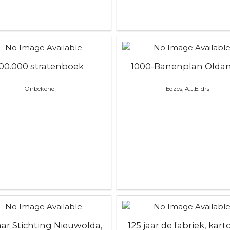
100.000 stratenboek
1000-Banenplan Olda
Onbekend
Edzes, A.J.E. drs
jaar Stichting Nieuwolda,
125 jaar de fabriek, kart