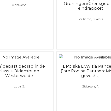
Groningen/Grensgebie
Onbekend
eindrapport
Beukema, G. voorz.
n)gepast gedrag in de
1. Polska Dywizja Panc
classis Oldambt en
(1ste Poolse Pantserdivis
Westerwolde
gevecht)
Luth, G.
Zbiorowa, P.