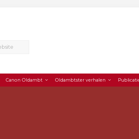
Canon Oldambt
Oldambtster verhalen
Publicati