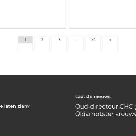
1
2
3
…
74
»
Laatste nieuws
Oud-directeur CHC g
e laten zien?
Oldambtster vrouw