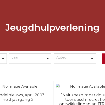
Jeugdhulpverlening
ondelnieuws, april 2003,
“Nait zoezn moar doun
no 3 jaargang 2
toeristisch-recreatie
ontwikkelingsplan (T