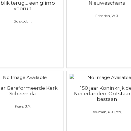
 blik terug… een glimp
Nieuweschans
vooruit
Friedrich, W.J.
Buiskool, H.
jaar Gereformeerde Kerk
150 jaar Koninkrijk d
Scheemda
Nederlanden. Ontstaa
bestaan
Koers, J.P.
Bouman, P.J. (red.)