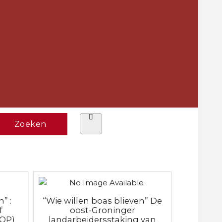
” :
“Wie willen boas blieven” De
f
oost-Groninger
ROP)
landarbeidersstaking van