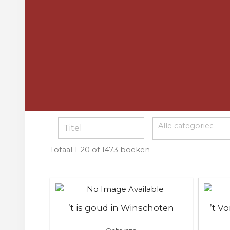
Totaal
1-20 of 1473
boeken
’t is goud in Winschoten
’t V