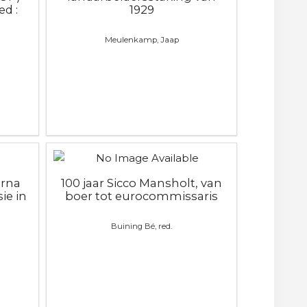
d :
1929
Meulenkamp, Jaap
erna
100 jaar Sicco Mansholt, van
ie in
boer tot eurocommissaris
Buining Bé, red.