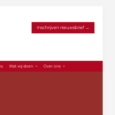
Inschrijven nieuwsbrief →
es
Wat wij doen
Over ons