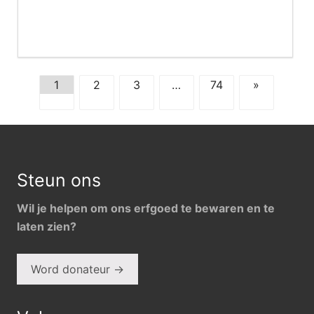
1
2
3
…
74
»
Footer
Steun ons
Wil je helpen om ons erfgoed te bewaren en te
laten zien?
Word donateur →