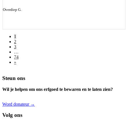
Overdiep G.
1
2
3
…
74
»
Footer
Steun ons
Wil je helpen om ons erfgoed te bewaren en te laten zien?
Word donateur →
Volg ons