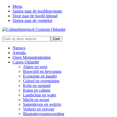
Menu
Spring naar de hoofdnavigatie
Door naar de hoofd inhoud
Spring naar de voettekst
Zonder
Zoek
verleden
op
geen
deze
Nieuws
toekomst
website
Agenda
Open Monumentendag
Canon Oldambt
Akker en veen
Bouwstijl en bewoning
Economie en handel
Geloof en overtuiging
Krijg en opstand
Kunst en cultuur
Landschap en water
Macht en gezag
Samenleven en welzijn
Verkeer en vervoer
Illustratieverantwoording