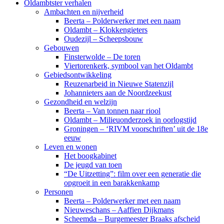
Oldambtster verhalen
Ambachten en nijverheid
Beerta – Polderwerker met een naam
Oldambt – Klokkengieters
Oudezijl – Scheepsbouw
Gebouwen
Finsterwolde – De toren
Viertorenkerk, symbool van het Oldambt
Gebiedsontwikkeling
Reuzenarbeid in Nieuwe Statenzijl
Johannieters aan de Noordzeekust
Gezondheid en welzijn
Beerta – Van tonnen naar riool
Oldambt – Milieuonderzoek in oorlogstijd
Groningen – ‘RIVM voorschriften’ uit de 18e
eeuw
Leven en wonen
Het boogkabinet
De jeugd van toen
“De Uitzetting”: film over een generatie die
opgroeit in een barakkenkamp
Personen
Beerta – Polderwerker met een naam
Nieuweschans – Aaffien Dijkmans
Scheemda – Burgemeester Braaks afscheid