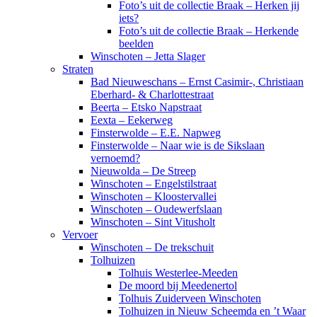
Foto’s uit de collectie Braak – Herken jij
iets?
Foto’s uit de collectie Braak – Herkende
beelden
Winschoten – Jetta Slager
Straten
Bad Nieuweschans – Ernst Casimir-, Christiaan
Eberhard- & Charlottestraat
Beerta – Etsko Napstraat
Eexta – Eekerweg
Finsterwolde – E.E. Napweg
Finsterwolde – Naar wie is de Sikslaan
vernoemd?
Nieuwolda – De Streep
Winschoten – Engelstilstraat
Winschoten – Kloostervallei
Winschoten – Oudewerfslaan
Winschoten – Sint Vitusholt
Vervoer
Winschoten – De trekschuit
Tolhuizen
Tolhuis Westerlee-Meeden
De moord bij Meedenertol
Tolhuis Zuiderveen Winschoten
Tolhuizen in Nieuw Scheemda en ’t Waar