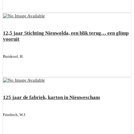
12,5 jaar Stichting Nieuwolda, een blik terug… een glimp
vooruit
Buiskool, H.
125 jaar de fabriek, karton in Nieuweschans
Friedrich, W.J.