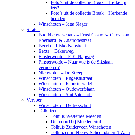
Foto’s uit de collectie Braak – Herken jij
iets?
Foto’s uit de collectie Braak – Herkende
beelden
Winschoten – Jetta Slager
Straten
Bad Nieuweschans – Ernst Casimir-, Christiaan
Eberhard- & Charlottestraat
Beerta – Etsko Napstraat
Eexta – Eekerweg
Finsterwolde – E.E. Napweg
Finsterwolde – Naar wie is de Sikslaan
vernoemd?
Nieuwolda – De Streep
Winschoten – Engelstilstraat
Winschoten – Kloostervallei
Winschoten – Oudewerfslaan
Winschoten – Sint Vitusholt
Vervoer
Winschoten – De trekschuit
Tolhuizen
Tolhuis Westerlee-Meeden
De moord bij Meedenertol
Tolhuis Zuiderveen Winschoten
Tolhuizen in Nieuw Scheemda en ’t Waar