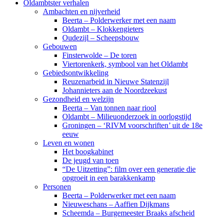
Oldambtster verhalen
Ambachten en nijverheid
Beerta – Polderwerker met een naam
Oldambt – Klokkengieters
Oudezijl – Scheepsbouw
Gebouwen
Finsterwolde – De toren
Viertorenkerk, symbool van het Oldambt
Gebiedsontwikkeling
Reuzenarbeid in Nieuwe Statenzijl
Johannieters aan de Noordzeekust
Gezondheid en welzijn
Beerta – Van tonnen naar riool
Oldambt – Milieuonderzoek in oorlogstijd
Groningen – ‘RIVM voorschriften’ uit de 18e
eeuw
Leven en wonen
Het boogkabinet
De jeugd van toen
“De Uitzetting”: film over een generatie die
opgroeit in een barakkenkamp
Personen
Beerta – Polderwerker met een naam
Nieuweschans – Aaffien Dijkmans
Scheemda – Burgemeester Braaks afscheid