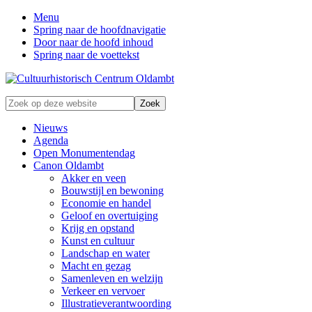
Menu
Spring naar de hoofdnavigatie
Door naar de hoofd inhoud
Spring naar de voettekst
Zonder
Zoek
verleden
op
geen
deze
Nieuws
toekomst
website
Agenda
Open Monumentendag
Canon Oldambt
Akker en veen
Bouwstijl en bewoning
Economie en handel
Geloof en overtuiging
Krijg en opstand
Kunst en cultuur
Landschap en water
Macht en gezag
Samenleven en welzijn
Verkeer en vervoer
Illustratieverantwoording