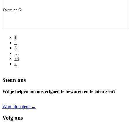
Overdiep G.
1
2
3
…
74
»
Footer
Steun ons
Wil je helpen om ons erfgoed te bewaren en te laten zien?
Word donateur →
Volg ons