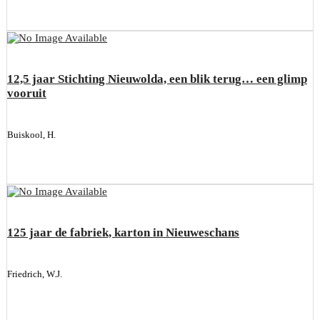
12,5 jaar Stichting Nieuwolda, een blik terug… een glimp
vooruit
Buiskool, H.
125 jaar de fabriek, karton in Nieuweschans
Friedrich, W.J.