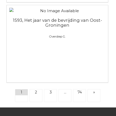
1593, Het jaar van de bevrijding van Oost-
Groningen
Overdiep G.
1
2
3
…
74
»
Footer