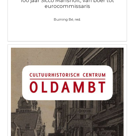
100 jaar Sicco Mansholt, van boer tot
eurocommissaris
Buining Bé, red.