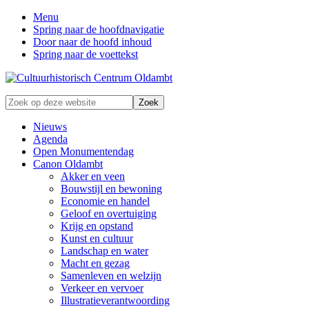
Menu
Spring naar de hoofdnavigatie
Door naar de hoofd inhoud
Spring naar de voettekst
Zonder
Zoek
verleden
op
geen
deze
Nieuws
toekomst
website
Agenda
Open Monumentendag
Canon Oldambt
Akker en veen
Bouwstijl en bewoning
Economie en handel
Geloof en overtuiging
Krijg en opstand
Kunst en cultuur
Landschap en water
Macht en gezag
Samenleven en welzijn
Verkeer en vervoer
Illustratieverantwoording