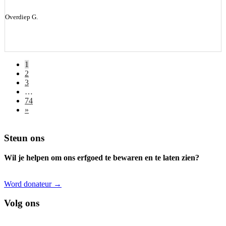
Overdiep G.
1
2
3
…
74
»
Footer
Steun ons
Wil je helpen om ons erfgoed te bewaren en te laten zien?
Word donateur →
Volg ons