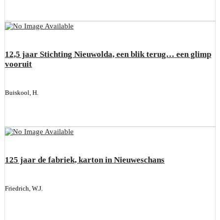
12,5 jaar Stichting Nieuwolda, een blik terug… een glimp
vooruit
Buiskool, H.
125 jaar de fabriek, karton in Nieuweschans
Friedrich, W.J.