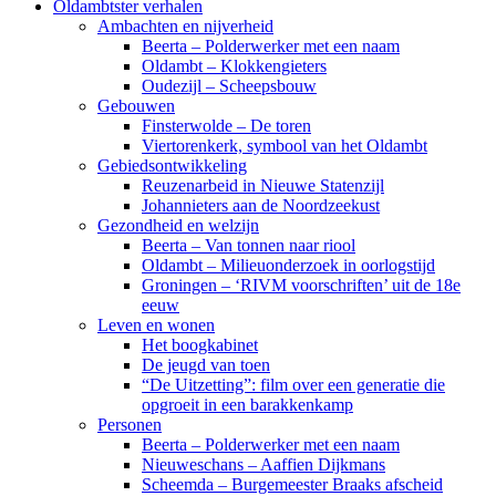
Oldambtster verhalen
Ambachten en nijverheid
Beerta – Polderwerker met een naam
Oldambt – Klokkengieters
Oudezijl – Scheepsbouw
Gebouwen
Finsterwolde – De toren
Viertorenkerk, symbool van het Oldambt
Gebiedsontwikkeling
Reuzenarbeid in Nieuwe Statenzijl
Johannieters aan de Noordzeekust
Gezondheid en welzijn
Beerta – Van tonnen naar riool
Oldambt – Milieuonderzoek in oorlogstijd
Groningen – ‘RIVM voorschriften’ uit de 18e
eeuw
Leven en wonen
Het boogkabinet
De jeugd van toen
“De Uitzetting”: film over een generatie die
opgroeit in een barakkenkamp
Personen
Beerta – Polderwerker met een naam
Nieuweschans – Aaffien Dijkmans
Scheemda – Burgemeester Braaks afscheid