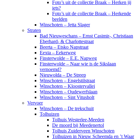
Foto’s uit de collectie Braak – Herken jij
iets?
Foto’s uit de collectie Braak – Herkende
beelden
Winschoten – Jetta Slager
Straten
Bad Nieuweschans – Ernst Casimir-, Christiaan
Eberhard- & Charlottestraat
Beerta – Etsko Napstraat
Eexta – Eekerweg
Finsterwolde – E.E. Napweg
Finsterwolde – Naar wie is de Sikslaan
vernoemd?
Nieuwolda – De Streep
Winschoten – Engelstilstraat
Winschoten – Kloostervallei
Winschoten – Oudewerfslaan
Winschoten – Sint Vitusholt
Vervoer
Winschoten – De trekschuit
Tolhuizen
Tolhuis Westerlee-Meeden
De moord bij Meedenertol
Tolhuis Zuiderveen Winschoten
Tolhuizen in Nieuw Scheemda en ’t Waar