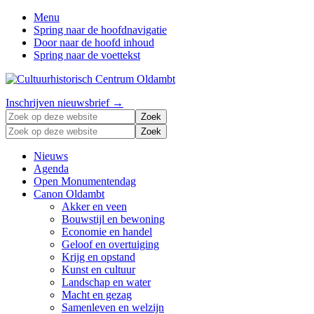
Menu
Spring naar de hoofdnavigatie
Door naar de hoofd inhoud
Spring naar de voettekst
Zonder
Header
Inschrijven nieuwsbrief →
verleden
Zoek
Right
geen
op
Zoek
toekomst
deze
op
website
deze
Nieuws
website
Agenda
Open Monumentendag
Canon Oldambt
Akker en veen
Bouwstijl en bewoning
Economie en handel
Geloof en overtuiging
Krijg en opstand
Kunst en cultuur
Landschap en water
Macht en gezag
Samenleven en welzijn