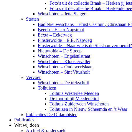
Foto’s uit de collectie Braak – Herken jij iet
Foto’s uit de collectie Braak – Herkende be
Winschoten – Jetta Slager
Straten
Bad Nieuweschans – Ernst Casimir-, Christiaan Eb
Beerta – Etsko Napstraat
Eexta – Eekerweg
Finsterwolde – E.E. Napweg
Finsterwolde – Naar wie is de Sikslaan vernoemd?
Nieuwolda – De Streep
Winschoten – Engelstilstraat
Winschoten – Kloostervallei
Winschoten – Oudewerfslaan
Winschoten – Sint Vitusholt
Vervoer
Winschoten – De trekschuit
Tolhuizen
Tolhuis Westerlee-Meeden
De moord bij Meedenertol
Tolhuis Zuiderveen Winschoten
Tolhuizen in Nieuw Scheemda en ’t Waar
Publicaties De Oldambtster
Publicaties
Wat wij doen
Archief & onderzoek