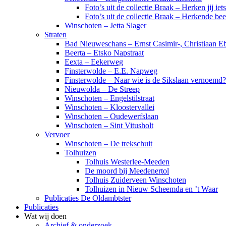
Foto’s uit de collectie Braak – Herken jij iet
Foto’s uit de collectie Braak – Herkende be
Winschoten – Jetta Slager
Straten
Bad Nieuweschans – Ernst Casimir-, Christiaan Eb
Beerta – Etsko Napstraat
Eexta – Eekerweg
Finsterwolde – E.E. Napweg
Finsterwolde – Naar wie is de Sikslaan vernoemd?
Nieuwolda – De Streep
Winschoten – Engelstilstraat
Winschoten – Kloostervallei
Winschoten – Oudewerfslaan
Winschoten – Sint Vitusholt
Vervoer
Winschoten – De trekschuit
Tolhuizen
Tolhuis Westerlee-Meeden
De moord bij Meedenertol
Tolhuis Zuiderveen Winschoten
Tolhuizen in Nieuw Scheemda en ’t Waar
Publicaties De Oldambtster
Publicaties
Wat wij doen
Archief & onderzoek