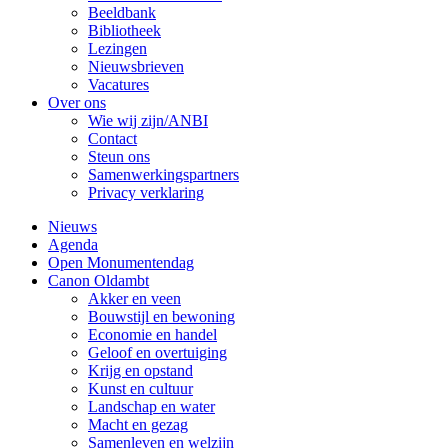
Beeldbank
Bibliotheek
Lezingen
Nieuwsbrieven
Vacatures
Over ons
Wie wij zijn/ANBI
Contact
Steun ons
Samenwerkingspartners
Privacy verklaring
Nieuws
Agenda
Open Monumentendag
Canon Oldambt
Akker en veen
Bouwstijl en bewoning
Economie en handel
Geloof en overtuiging
Krijg en opstand
Kunst en cultuur
Landschap en water
Macht en gezag
Samenleven en welzijn