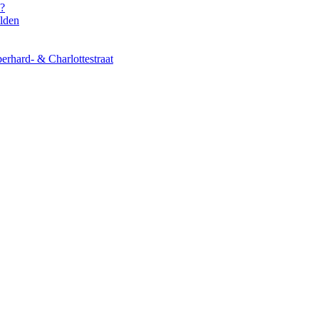
s?
elden
erhard- & Charlottestraat