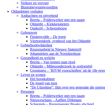
Verkeer en vervoer
Illustratieverantwoording
Oldambtster verhalen
Ambachten en nijverheid
Beerta – Polderwerker met een naam
Oldambt – Klokkengieters
Oudezijl – Scheepsbouw
Gebouwen
Finsterwolde – De toren
Viertorenkerk, symbool van het Oldambt
Gebiedsontwikkeling
Reuzenarbeid in Nieuwe Statenzijl
Johannieters aan de Noordzeekust
Gezondheid en welzijn
Beerta – Van tonnen naar riool
Oldambt – Milieuonderzoek in oorlogstijd
Groningen – ‘RIVM voorschriften’ uit de 18e eeu
Leven en wonen
Het boogkabinet
De jeugd van toen
“De Uitzetting”: film over een generatie die opgr
Personen
Beerta – Polderwerker met een naam
Nieuweschans – Aaffien Dijkmans
Scheemda – Burgemeester Braaks afscheid