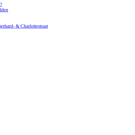
s?
elden
erhard- & Charlottestraat