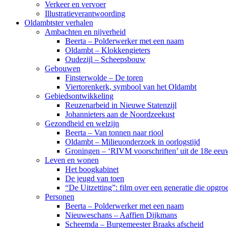
Verkeer en vervoer
Illustratieverantwoording
Oldambtster verhalen
Ambachten en nijverheid
Beerta – Polderwerker met een naam
Oldambt – Klokkengieters
Oudezijl – Scheepsbouw
Gebouwen
Finsterwolde – De toren
Viertorenkerk, symbool van het Oldambt
Gebiedsontwikkeling
Reuzenarbeid in Nieuwe Statenzijl
Johannieters aan de Noordzeekust
Gezondheid en welzijn
Beerta – Van tonnen naar riool
Oldambt – Milieuonderzoek in oorlogstijd
Groningen – ‘RIVM voorschriften’ uit de 18e eeu
Leven en wonen
Het boogkabinet
De jeugd van toen
“De Uitzetting”: film over een generatie die opgr
Personen
Beerta – Polderwerker met een naam
Nieuweschans – Aaffien Dijkmans
Scheemda – Burgemeester Braaks afscheid