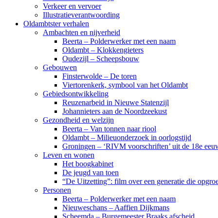
Verkeer en vervoer
Illustratieverantwoording
Oldambtster verhalen
Ambachten en nijverheid
Beerta – Polderwerker met een naam
Oldambt – Klokkengieters
Oudezijl – Scheepsbouw
Gebouwen
Finsterwolde – De toren
Viertorenkerk, symbool van het Oldambt
Gebiedsontwikkeling
Reuzenarbeid in Nieuwe Statenzijl
Johannieters aan de Noordzeekust
Gezondheid en welzijn
Beerta – Van tonnen naar riool
Oldambt – Milieuonderzoek in oorlogstijd
Groningen – ‘RIVM voorschriften’ uit de 18e eeu
Leven en wonen
Het boogkabinet
De jeugd van toen
“De Uitzetting”: film over een generatie die opgr
Personen
Beerta – Polderwerker met een naam
Nieuweschans – Aaffien Dijkmans
Scheemda – Burgemeester Braaks afscheid