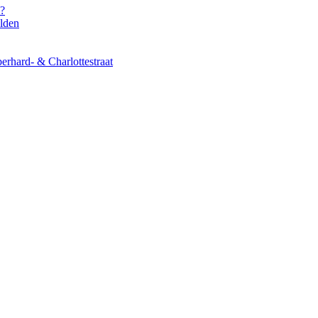
s?
elden
erhard- & Charlottestraat