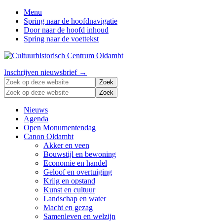
Menu
Spring naar de hoofdnavigatie
Door naar de hoofd inhoud
Spring naar de voettekst
Zonder
Header
Inschrijven nieuwsbrief →
verleden
Zoek
Right
geen
op
Zoek
toekomst
deze
op
website
deze
Nieuws
website
Agenda
Open Monumentendag
Canon Oldambt
Akker en veen
Bouwstijl en bewoning
Economie en handel
Geloof en overtuiging
Krijg en opstand
Kunst en cultuur
Landschap en water
Macht en gezag
Samenleven en welzijn