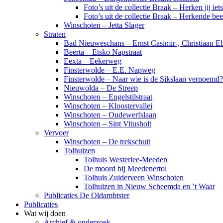
Foto’s uit de collectie Braak – Herken jij iet
Foto’s uit de collectie Braak – Herkende be
Winschoten – Jetta Slager
Straten
Bad Nieuweschans – Ernst Casimir-, Christiaan Eb
Beerta – Etsko Napstraat
Eexta – Eekerweg
Finsterwolde – E.E. Napweg
Finsterwolde – Naar wie is de Sikslaan vernoemd?
Nieuwolda – De Streep
Winschoten – Engelstilstraat
Winschoten – Kloostervallei
Winschoten – Oudewerfslaan
Winschoten – Sint Vitusholt
Vervoer
Winschoten – De trekschuit
Tolhuizen
Tolhuis Westerlee-Meeden
De moord bij Meedenertol
Tolhuis Zuiderveen Winschoten
Tolhuizen in Nieuw Scheemda en ’t Waar
Publicaties De Oldambtster
Publicaties
Wat wij doen
Archief & onderzoek