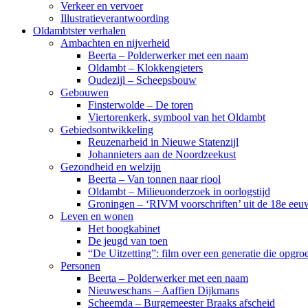
Verkeer en vervoer
Illustratieverantwoording
Oldambtster verhalen
Ambachten en nijverheid
Beerta – Polderwerker met een naam
Oldambt – Klokkengieters
Oudezijl – Scheepsbouw
Gebouwen
Finsterwolde – De toren
Viertorenkerk, symbool van het Oldambt
Gebiedsontwikkeling
Reuzenarbeid in Nieuwe Statenzijl
Johannieters aan de Noordzeekust
Gezondheid en welzijn
Beerta – Van tonnen naar riool
Oldambt – Milieuonderzoek in oorlogstijd
Groningen – ‘RIVM voorschriften’ uit de 18e eeu
Leven en wonen
Het boogkabinet
De jeugd van toen
“De Uitzetting”: film over een generatie die opgr
Personen
Beerta – Polderwerker met een naam
Nieuweschans – Aaffien Dijkmans
Scheemda – Burgemeester Braaks afscheid