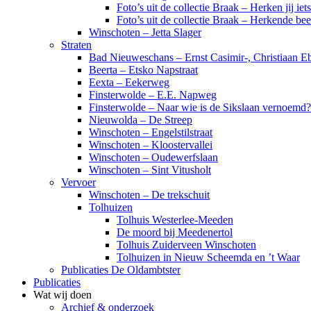
Foto’s uit de collectie Braak – Herken jij iet
Foto’s uit de collectie Braak – Herkende be
Winschoten – Jetta Slager
Straten
Bad Nieuweschans – Ernst Casimir-, Christiaan Eb
Beerta – Etsko Napstraat
Eexta – Eekerweg
Finsterwolde – E.E. Napweg
Finsterwolde – Naar wie is de Sikslaan vernoemd?
Nieuwolda – De Streep
Winschoten – Engelstilstraat
Winschoten – Kloostervallei
Winschoten – Oudewerfslaan
Winschoten – Sint Vitusholt
Vervoer
Winschoten – De trekschuit
Tolhuizen
Tolhuis Westerlee-Meeden
De moord bij Meedenertol
Tolhuis Zuiderveen Winschoten
Tolhuizen in Nieuw Scheemda en ’t Waar
Publicaties De Oldambtster
Publicaties
Wat wij doen
Archief & onderzoek