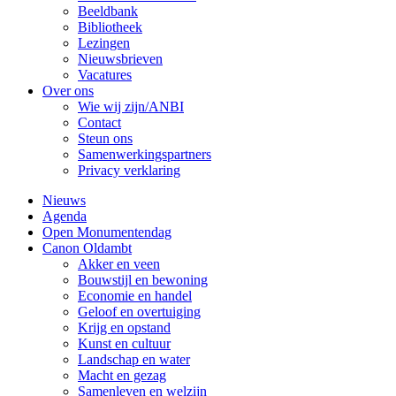
Beeldbank
Bibliotheek
Lezingen
Nieuwsbrieven
Vacatures
Over ons
Wie wij zijn/ANBI
Contact
Steun ons
Samenwerkingspartners
Privacy verklaring
Nieuws
Agenda
Open Monumentendag
Canon Oldambt
Akker en veen
Bouwstijl en bewoning
Economie en handel
Geloof en overtuiging
Krijg en opstand
Kunst en cultuur
Landschap en water
Macht en gezag
Samenleven en welzijn