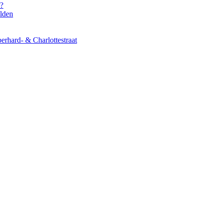
s?
elden
erhard- & Charlottestraat