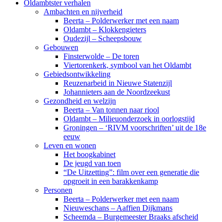
Oldambtster verhalen
Ambachten en nijverheid
Beerta – Polderwerker met een naam
Oldambt – Klokkengieters
Oudezijl – Scheepsbouw
Gebouwen
Finsterwolde – De toren
Viertorenkerk, symbool van het Oldambt
Gebiedsontwikkeling
Reuzenarbeid in Nieuwe Statenzijl
Johannieters aan de Noordzeekust
Gezondheid en welzijn
Beerta – Van tonnen naar riool
Oldambt – Milieuonderzoek in oorlogstijd
Groningen – ‘RIVM voorschriften’ uit de 18e
eeuw
Leven en wonen
Het boogkabinet
De jeugd van toen
“De Uitzetting”: film over een generatie die
opgroeit in een barakkenkamp
Personen
Beerta – Polderwerker met een naam
Nieuweschans – Aaffien Dijkmans
Scheemda – Burgemeester Braaks afscheid