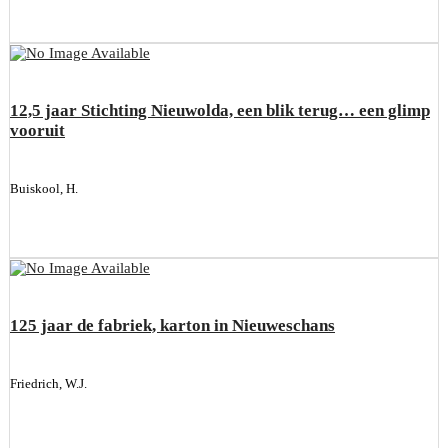
12,5 jaar Stichting Nieuwolda, een blik terug… een glimp
vooruit
Buiskool, H.
125 jaar de fabriek, karton in Nieuweschans
Friedrich, W.J.