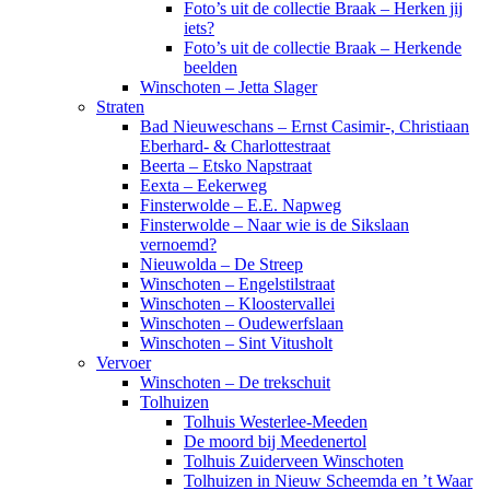
Foto’s uit de collectie Braak – Herken jij
iets?
Foto’s uit de collectie Braak – Herkende
beelden
Winschoten – Jetta Slager
Straten
Bad Nieuweschans – Ernst Casimir-, Christiaan
Eberhard- & Charlottestraat
Beerta – Etsko Napstraat
Eexta – Eekerweg
Finsterwolde – E.E. Napweg
Finsterwolde – Naar wie is de Sikslaan
vernoemd?
Nieuwolda – De Streep
Winschoten – Engelstilstraat
Winschoten – Kloostervallei
Winschoten – Oudewerfslaan
Winschoten – Sint Vitusholt
Vervoer
Winschoten – De trekschuit
Tolhuizen
Tolhuis Westerlee-Meeden
De moord bij Meedenertol
Tolhuis Zuiderveen Winschoten
Tolhuizen in Nieuw Scheemda en ’t Waar