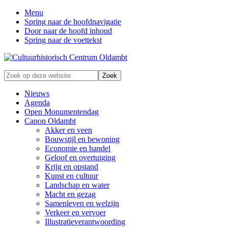
Menu
Spring naar de hoofdnavigatie
Door naar de hoofd inhoud
Spring naar de voettekst
Zonder
Zoek
verleden
op
geen
deze
Nieuws
toekomst
website
Agenda
Open Monumentendag
Canon Oldambt
Akker en veen
Bouwstijl en bewoning
Economie en handel
Geloof en overtuiging
Krijg en opstand
Kunst en cultuur
Landschap en water
Macht en gezag
Samenleven en welzijn
Verkeer en vervoer
Illustratieverantwoording