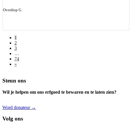
Overdiep G.
1
2
3
…
74
»
Footer
Steun ons
Wil je helpen om ons erfgoed te bewaren en te laten zien?
Word donateur →
Volg ons