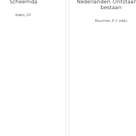
Scheemda
Nederlanden. Ontstaa
bestaan
Koers, J.P.
Bouman, P.J. (red.)