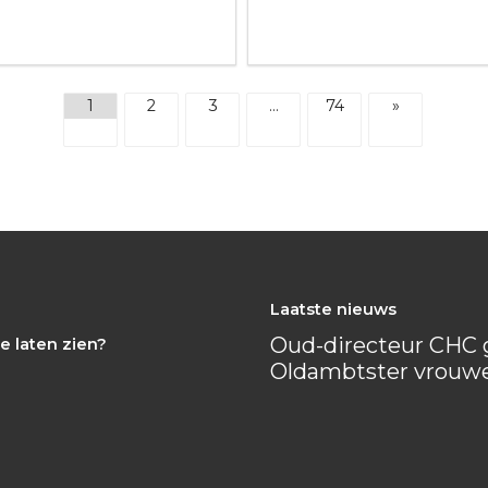
1
2
3
…
74
»
Laatste nieuws
Oud-directeur CHC g
e laten zien?
Oldambtster vrouw