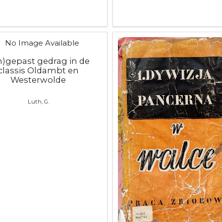
n)gepast gedrag in de
classis Oldambt en
Westerwolde
Luth, G.