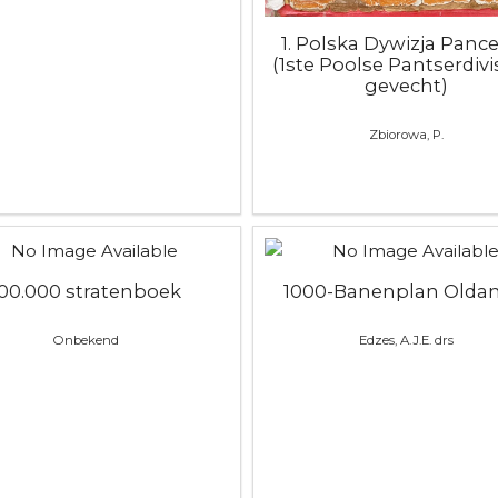
1. Polska Dywizja Panc
(1ste Poolse Pantserdivis
gevecht)
Zbiorowa, P.
100.000 stratenboek
1000-Banenplan Olda
Onbekend
Edzes, A.J.E. drs