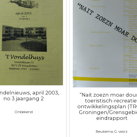
ondelnieuws, april 2003,
“Nait zoezn moar doun
no 3 jaargang 2
toeristisch-recreatie
ontwikkelingsplan (T
Groningen/Grensgebie
Onbekend
eindrapport
Beukema, G. voorz.