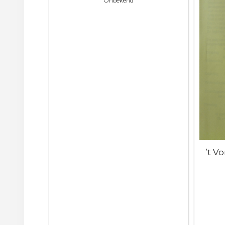
Onbekend
’t V