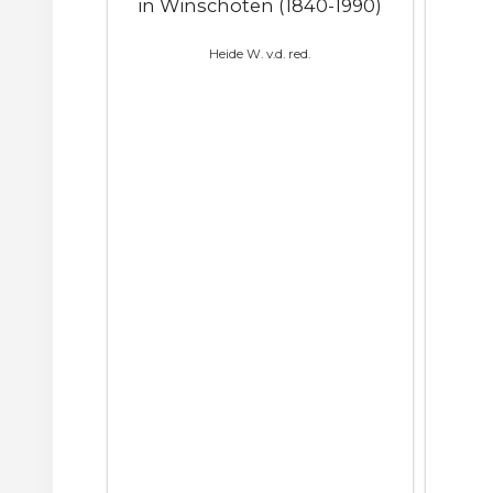
in Winschoten (1840-1990)
Heide W. v.d. red.