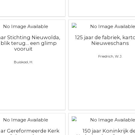
jaar Stichting Nieuwolda,
125 jaar de fabriek, kart
 blik terug… een glimp
Nieuweschans
vooruit
Friedrich, W.J.
Buiskool, H.
jaar Gereformeerde Kerk
150 jaar Koninkrijk d