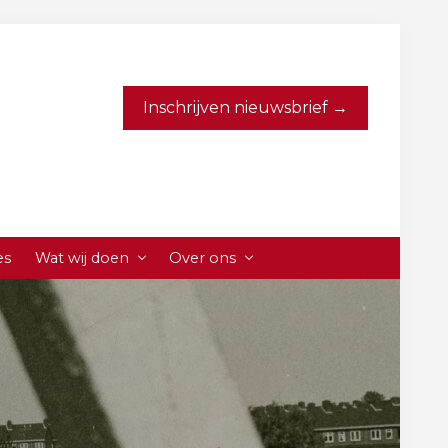
Inschrijven nieuwsbrief →
es
Wat wij doen
Over ons