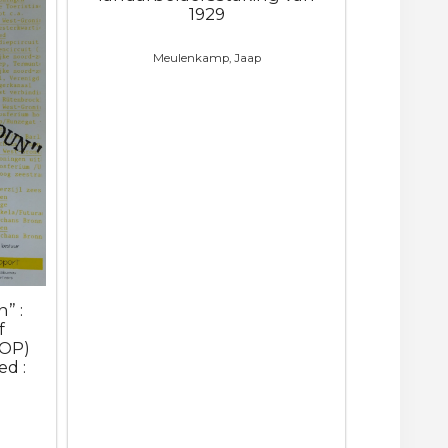
1929
Meulenkamp, Jaap
” :
f
ROP)
d :