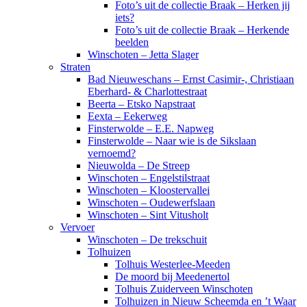
Foto’s uit de collectie Braak – Herken jij
iets?
Foto’s uit de collectie Braak – Herkende
beelden
Winschoten – Jetta Slager
Straten
Bad Nieuweschans – Ernst Casimir-, Christiaan
Eberhard- & Charlottestraat
Beerta – Etsko Napstraat
Eexta – Eekerweg
Finsterwolde – E.E. Napweg
Finsterwolde – Naar wie is de Sikslaan
vernoemd?
Nieuwolda – De Streep
Winschoten – Engelstilstraat
Winschoten – Kloostervallei
Winschoten – Oudewerfslaan
Winschoten – Sint Vitusholt
Vervoer
Winschoten – De trekschuit
Tolhuizen
Tolhuis Westerlee-Meeden
De moord bij Meedenertol
Tolhuis Zuiderveen Winschoten
Tolhuizen in Nieuw Scheemda en ’t Waar