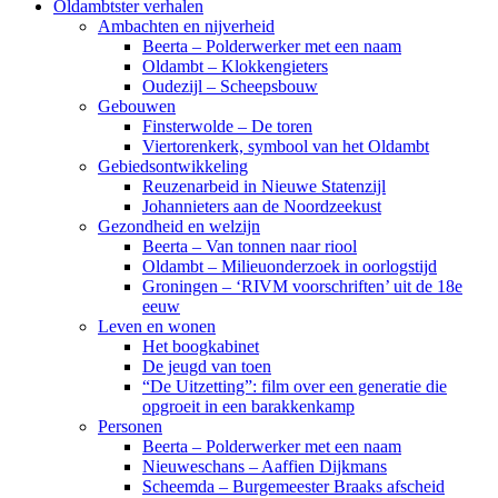
Oldambtster verhalen
Ambachten en nijverheid
Beerta – Polderwerker met een naam
Oldambt – Klokkengieters
Oudezijl – Scheepsbouw
Gebouwen
Finsterwolde – De toren
Viertorenkerk, symbool van het Oldambt
Gebiedsontwikkeling
Reuzenarbeid in Nieuwe Statenzijl
Johannieters aan de Noordzeekust
Gezondheid en welzijn
Beerta – Van tonnen naar riool
Oldambt – Milieuonderzoek in oorlogstijd
Groningen – ‘RIVM voorschriften’ uit de 18e
eeuw
Leven en wonen
Het boogkabinet
De jeugd van toen
“De Uitzetting”: film over een generatie die
opgroeit in een barakkenkamp
Personen
Beerta – Polderwerker met een naam
Nieuweschans – Aaffien Dijkmans
Scheemda – Burgemeester Braaks afscheid