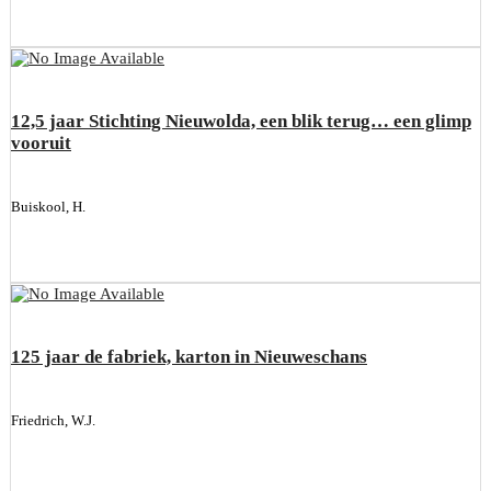
12,5 jaar Stichting Nieuwolda, een blik terug… een glimp
vooruit
Buiskool, H.
125 jaar de fabriek, karton in Nieuweschans
Friedrich, W.J.