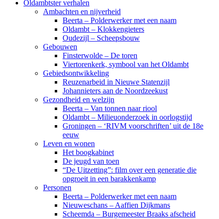
Oldambtster verhalen
Ambachten en nijverheid
Beerta – Polderwerker met een naam
Oldambt – Klokkengieters
Oudezijl – Scheepsbouw
Gebouwen
Finsterwolde – De toren
Viertorenkerk, symbool van het Oldambt
Gebiedsontwikkeling
Reuzenarbeid in Nieuwe Statenzijl
Johannieters aan de Noordzeekust
Gezondheid en welzijn
Beerta – Van tonnen naar riool
Oldambt – Milieuonderzoek in oorlogstijd
Groningen – ‘RIVM voorschriften’ uit de 18e
eeuw
Leven en wonen
Het boogkabinet
De jeugd van toen
“De Uitzetting”: film over een generatie die
opgroeit in een barakkenkamp
Personen
Beerta – Polderwerker met een naam
Nieuweschans – Aaffien Dijkmans
Scheemda – Burgemeester Braaks afscheid