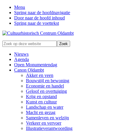
Menu
Spring naar de hoofdnavigatie
Door naar de hoofd inhoud
Spring naar de voettekst
Zonder
Zoek
verleden
op
geen
deze
Nieuws
toekomst
website
Agenda
Open Monumentendag
Canon Oldambt
Akker en veen
Bouwstijl en bewoning
Economie en handel
Geloof en overtuiging
Krijg en opstand
Kunst en cultuur
Landschap en water
Macht en gezag
Samenleven en welzijn
Verkeer en vervoer
Illustratieverantwoording