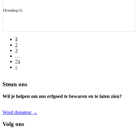
Overdiep G.
1
2
3
…
74
»
Footer
Steun ons
Wil je helpen om ons erfgoed te bewaren en te laten zien?
Word donateur →
Volg ons