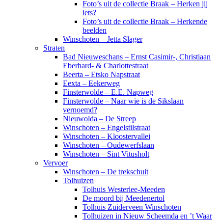
Foto’s uit de collectie Braak – Herken jij
iets?
Foto’s uit de collectie Braak – Herkende
beelden
Winschoten – Jetta Slager
Straten
Bad Nieuweschans – Ernst Casimir-, Christiaan
Eberhard- & Charlottestraat
Beerta – Etsko Napstraat
Eexta – Eekerweg
Finsterwolde – E.E. Napweg
Finsterwolde – Naar wie is de Sikslaan
vernoemd?
Nieuwolda – De Streep
Winschoten – Engelstilstraat
Winschoten – Kloostervallei
Winschoten – Oudewerfslaan
Winschoten – Sint Vitusholt
Vervoer
Winschoten – De trekschuit
Tolhuizen
Tolhuis Westerlee-Meeden
De moord bij Meedenertol
Tolhuis Zuiderveen Winschoten
Tolhuizen in Nieuw Scheemda en ’t Waar