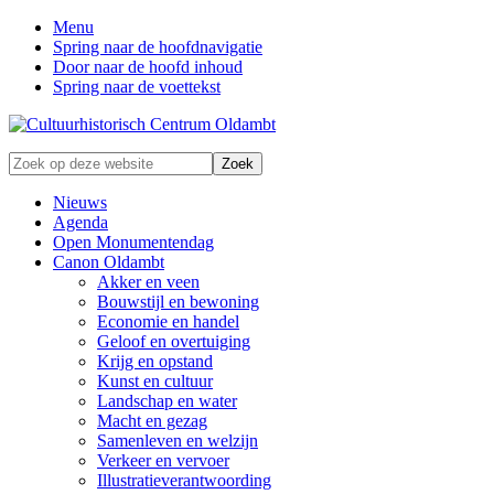
Menu
Spring naar de hoofdnavigatie
Door naar de hoofd inhoud
Spring naar de voettekst
Zonder
Zoek
verleden
op
geen
deze
Nieuws
toekomst
website
Agenda
Open Monumentendag
Canon Oldambt
Akker en veen
Bouwstijl en bewoning
Economie en handel
Geloof en overtuiging
Krijg en opstand
Kunst en cultuur
Landschap en water
Macht en gezag
Samenleven en welzijn
Verkeer en vervoer
Illustratieverantwoording