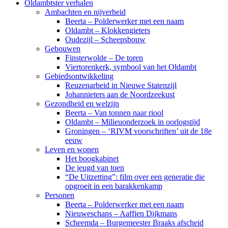
Oldambtster verhalen
Ambachten en nijverheid
Beerta – Polderwerker met een naam
Oldambt – Klokkengieters
Oudezijl – Scheepsbouw
Gebouwen
Finsterwolde – De toren
Viertorenkerk, symbool van het Oldambt
Gebiedsontwikkeling
Reuzenarbeid in Nieuwe Statenzijl
Johannieters aan de Noordzeekust
Gezondheid en welzijn
Beerta – Van tonnen naar riool
Oldambt – Milieuonderzoek in oorlogstijd
Groningen – ‘RIVM voorschriften’ uit de 18e
eeuw
Leven en wonen
Het boogkabinet
De jeugd van toen
“De Uitzetting”: film over een generatie die
opgroeit in een barakkenkamp
Personen
Beerta – Polderwerker met een naam
Nieuweschans – Aaffien Dijkmans
Scheemda – Burgemeester Braaks afscheid