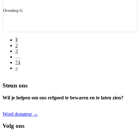
Overdiep G.
1
2
3
…
74
»
Footer
Steun ons
Wil je helpen om ons erfgoed te bewaren en te laten zien?
Word donateur →
Volg ons