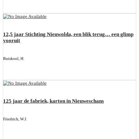
12,5 jaar Stichting Nieuwolda, een blik terug… een glimp
vooruit
Buiskool, H.
125 jaar de fabriek, karton in Nieuweschans
Friedrich, W.J.