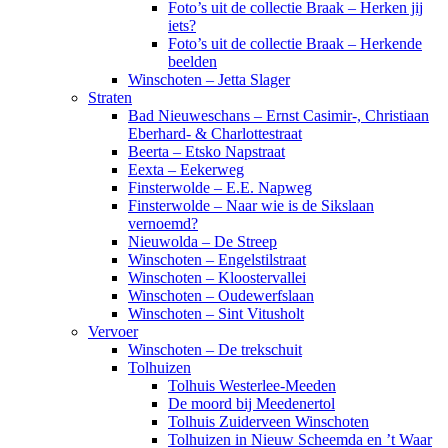
Foto’s uit de collectie Braak – Herken jij
iets?
Foto’s uit de collectie Braak – Herkende
beelden
Winschoten – Jetta Slager
Straten
Bad Nieuweschans – Ernst Casimir-, Christiaan
Eberhard- & Charlottestraat
Beerta – Etsko Napstraat
Eexta – Eekerweg
Finsterwolde – E.E. Napweg
Finsterwolde – Naar wie is de Sikslaan
vernoemd?
Nieuwolda – De Streep
Winschoten – Engelstilstraat
Winschoten – Kloostervallei
Winschoten – Oudewerfslaan
Winschoten – Sint Vitusholt
Vervoer
Winschoten – De trekschuit
Tolhuizen
Tolhuis Westerlee-Meeden
De moord bij Meedenertol
Tolhuis Zuiderveen Winschoten
Tolhuizen in Nieuw Scheemda en ’t Waar