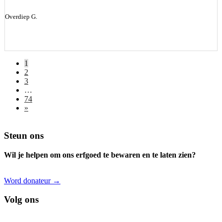
Overdiep G.
1
2
3
…
74
»
Footer
Steun ons
Wil je helpen om ons erfgoed te bewaren en te laten zien?
Word donateur →
Volg ons