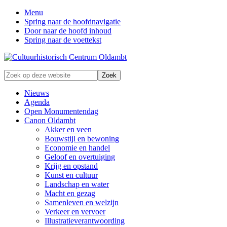
Menu
Spring naar de hoofdnavigatie
Door naar de hoofd inhoud
Spring naar de voettekst
Zonder
Zoek
verleden
op
geen
deze
Nieuws
toekomst
website
Agenda
Open Monumentendag
Canon Oldambt
Akker en veen
Bouwstijl en bewoning
Economie en handel
Geloof en overtuiging
Krijg en opstand
Kunst en cultuur
Landschap en water
Macht en gezag
Samenleven en welzijn
Verkeer en vervoer
Illustratieverantwoording