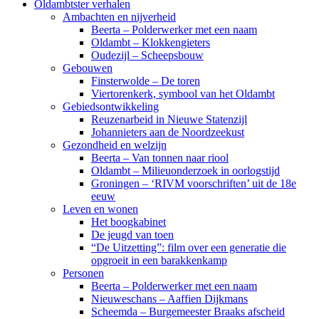
Oldambtster verhalen
Ambachten en nijverheid
Beerta – Polderwerker met een naam
Oldambt – Klokkengieters
Oudezijl – Scheepsbouw
Gebouwen
Finsterwolde – De toren
Viertorenkerk, symbool van het Oldambt
Gebiedsontwikkeling
Reuzenarbeid in Nieuwe Statenzijl
Johannieters aan de Noordzeekust
Gezondheid en welzijn
Beerta – Van tonnen naar riool
Oldambt – Milieuonderzoek in oorlogstijd
Groningen – ‘RIVM voorschriften’ uit de 18e
eeuw
Leven en wonen
Het boogkabinet
De jeugd van toen
“De Uitzetting”: film over een generatie die
opgroeit in een barakkenkamp
Personen
Beerta – Polderwerker met een naam
Nieuweschans – Aaffien Dijkmans
Scheemda – Burgemeester Braaks afscheid