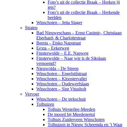
Foto’s uit de collectie Braak – Herken jij
iets?
Foto’s uit de collectie Braak – Herkende
beelden
Winschoten – Jetta Slager
Straten
Bad Nieuweschans – Ernst Casimir-, Christiaan
Eberhard- & Charlottestraat
Beerta – Etsko Napstraat
Eexta – Eekerweg
Finsterwolde – E.E. Napweg
Finsterwolde – Naar wie is de Sikslaan
vernoemd?
Nieuwolda – De Streep
Winschoten – Engelstilstraat
Winschoten – Kloostervallei
Winschoten – Oudewerfslaan
Winschoten – Sint Vitusholt
Vervoer
Winschoten – De trekschuit
Tolhuizen
Tolhuis Westerlee-Meeden
De moord bij Meedenertol
Tolhuis Zuiderveen Winschoten
Tolhuizen in Nieuw Scheemda en ’t Waar