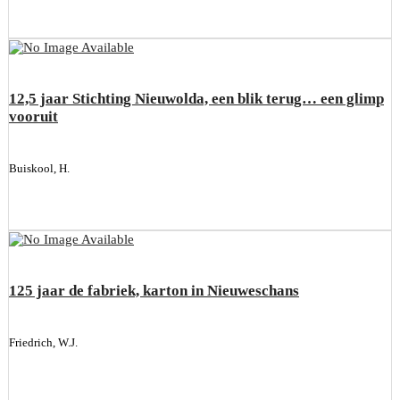
12,5 jaar Stichting Nieuwolda, een blik terug… een glimp
vooruit
Buiskool, H.
125 jaar de fabriek, karton in Nieuweschans
Friedrich, W.J.