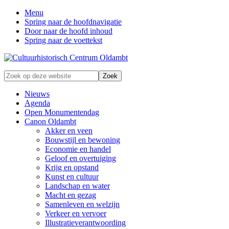
Menu
Spring naar de hoofdnavigatie
Door naar de hoofd inhoud
Spring naar de voettekst
Zonder
Zoek
verleden
op
geen
deze
Nieuws
toekomst
website
Agenda
Open Monumentendag
Canon Oldambt
Akker en veen
Bouwstijl en bewoning
Economie en handel
Geloof en overtuiging
Krijg en opstand
Kunst en cultuur
Landschap en water
Macht en gezag
Samenleven en welzijn
Verkeer en vervoer
Illustratieverantwoording