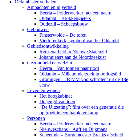
Oldambtster verhalen
Ambachten en nijverheid
Beerta – Polderwerker met een naam
Oldambt – Klokkengieters
Oudezijl – Scheepsbouw
Gebouwen
Finsterwolde – De toren
Viertorenkerk, symbool van het Oldambt
Gebiedsontwikkeling
Reuzenarbeid in Nieuwe Statenzijl
Johannieters aan de Noordzeekust
Gezondheid en welzijn
Beerta – Van tonnen naar riool
Oldambt – Milieuonderzoek in oorlogstijd
Groningen – ‘RIVM voorschriften’ uit de 18e
eeuw
Leven en wonen
Het boogkabinet
De jeugd van toen
“De Uitzetting”: film over een generatie die
opgroeit in een barakkenkamp
Personen
Beerta – Polderwerker met een naam
Nieuweschans – Aaffien Dijkmans
Scheemda – Burgemeester Braaks afscheid