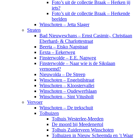
Foto’s uit de collectie Braak – Herken jij
iets?
Foto’s uit de collectie Braak – Herkende
beelden
Winschoten – Jetta Slager
Straten
Bad Nieuweschans – Ernst Casimir-, Christiaan
Eberhard- & Charlottestraat
Beerta – Etsko Napstraat
Eexta – Eekerweg
Finsterwolde – E.E. Napweg
Finsterwolde – Naar wie is de Sikslaan
vernoemd?
Nieuwolda – De Streep
Winschoten – Engelstilstraat
Winschoten – Kloostervallei
Winschoten – Oudewerfslaan
Winschoten – Sint Vitusholt
Vervoer
Winschoten – De trekschuit
Tolhuizen
Tolhuis Westerlee-Meeden
De moord bij Meedenertol
Tolhuis Zuiderveen Winschoten
Tolhuizen in Nieuw Scheemda en ’t Waar