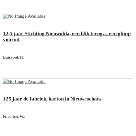
12,5 jaar Stichting Nieuwolda, een blik terug… een glimp
vooruit
Buiskool, H.
125 jaar de fabriek, karton in Nieuweschans
Friedrich, W.J.