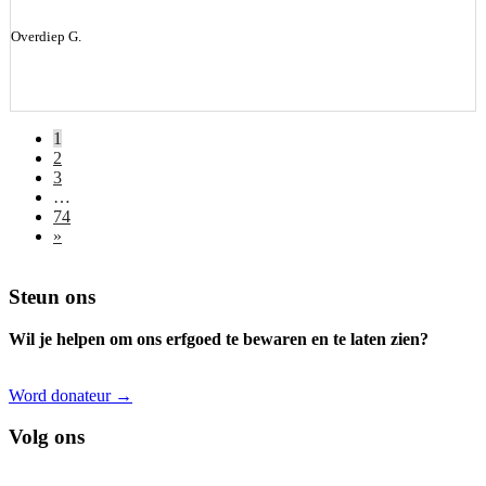
Overdiep G.
1
2
3
…
74
»
Footer
Steun ons
Wil je helpen om ons erfgoed te bewaren en te laten zien?
Word donateur →
Volg ons