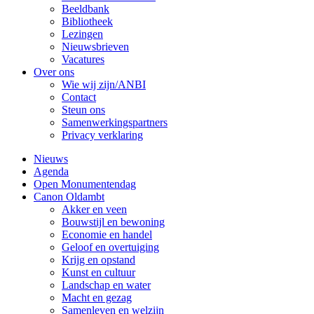
Beeldbank
Bibliotheek
Lezingen
Nieuwsbrieven
Vacatures
Over ons
Wie wij zijn/ANBI
Contact
Steun ons
Samenwerkingspartners
Privacy verklaring
Nieuws
Agenda
Open Monumentendag
Canon Oldambt
Akker en veen
Bouwstijl en bewoning
Economie en handel
Geloof en overtuiging
Krijg en opstand
Kunst en cultuur
Landschap en water
Macht en gezag
Samenleven en welzijn