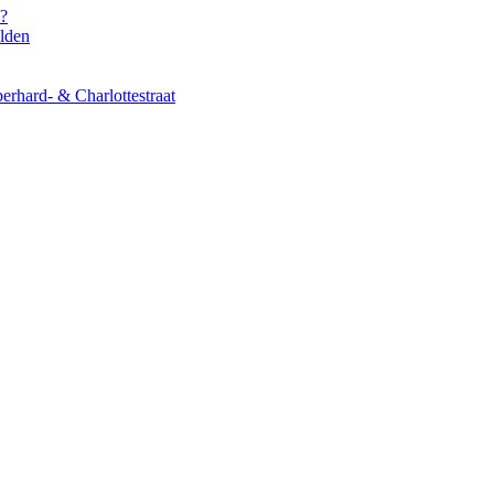
s?
elden
erhard- & Charlottestraat