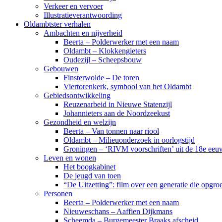
Verkeer en vervoer
Illustratieverantwoording
Oldambtster verhalen
Ambachten en nijverheid
Beerta – Polderwerker met een naam
Oldambt – Klokkengieters
Oudezijl – Scheepsbouw
Gebouwen
Finsterwolde – De toren
Viertorenkerk, symbool van het Oldambt
Gebiedsontwikkeling
Reuzenarbeid in Nieuwe Statenzijl
Johannieters aan de Noordzeekust
Gezondheid en welzijn
Beerta – Van tonnen naar riool
Oldambt – Milieuonderzoek in oorlogstijd
Groningen – ‘RIVM voorschriften’ uit de 18e eeu
Leven en wonen
Het boogkabinet
De jeugd van toen
“De Uitzetting”: film over een generatie die opgr
Personen
Beerta – Polderwerker met een naam
Nieuweschans – Aaffien Dijkmans
Scheemda – Burgemeester Braaks afscheid