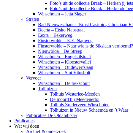
Foto’s uit de collectie Braak – Herken jij iet
Foto’s uit de collectie Braak – Herkende be
Winschoten – Jetta Slager
Straten
Bad Nieuweschans – Ernst Casimir-, Christiaan Eb
Beerta – Etsko Napstraat
Eexta – Eekerweg
Finsterwolde – E.E. Napweg
Finsterwolde – Naar wie is de Sikslaan vernoemd?
Nieuwolda – De Streep
Winschoten – Engelstilstraat
Winschoten – Kloostervallei
Winschoten – Oudewerfslaan
Winschoten – Sint Vitusholt
Vervoer
Winschoten – De trekschuit
Tolhuizen
Tolhuis Westerlee-Meeden
De moord bij Meedenertol
Tolhuis Zuiderveen Winschoten
Tolhuizen in Nieuw Scheemda en ’t Waar
Publicaties De Oldambtster
Publicaties
Wat wij doen
Archief & onderzoek