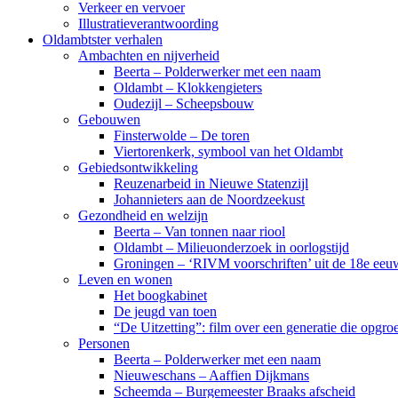
Verkeer en vervoer
Illustratieverantwoording
Oldambtster verhalen
Ambachten en nijverheid
Beerta – Polderwerker met een naam
Oldambt – Klokkengieters
Oudezijl – Scheepsbouw
Gebouwen
Finsterwolde – De toren
Viertorenkerk, symbool van het Oldambt
Gebiedsontwikkeling
Reuzenarbeid in Nieuwe Statenzijl
Johannieters aan de Noordzeekust
Gezondheid en welzijn
Beerta – Van tonnen naar riool
Oldambt – Milieuonderzoek in oorlogstijd
Groningen – ‘RIVM voorschriften’ uit de 18e eeu
Leven en wonen
Het boogkabinet
De jeugd van toen
“De Uitzetting”: film over een generatie die opgr
Personen
Beerta – Polderwerker met een naam
Nieuweschans – Aaffien Dijkmans
Scheemda – Burgemeester Braaks afscheid