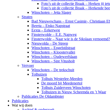
Foto’s uit de collectie Braak – Herken jij iet
Foto’s uit de collectie Braak – Herkende be
Winschoten – Jetta Slager
Straten
Bad Nieuweschans – Ernst Casimir-, Christiaan Eb
Beerta – Etsko Napstraat
Eexta – Eekerweg
Finsterwolde – E.E. Napweg
Finsterwolde – Naar wie is de Sikslaan vernoemd?
Nieuwolda – De Streep
Winschoten – Engelstilstraat
Winschoten – Kloostervallei
Winschoten – Oudewerfslaan
Winschoten – Sint Vitusholt
Vervoer
Winschoten – De trekschuit
Tolhuizen
Tolhuis Westerlee-Meeden
De moord bij Meedenertol
Tolhuis Zuiderveen Winschoten
Tolhuizen in Nieuw Scheemda en ’t Waar
Publicaties De Oldambtster
Publicaties
Wat wij doen
Archief & onderzoek