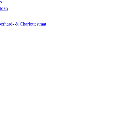
s?
elden
erhard- & Charlottestraat