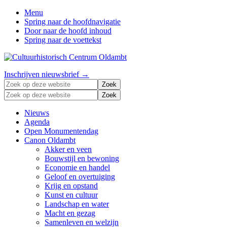
Menu
Spring naar de hoofdnavigatie
Door naar de hoofd inhoud
Spring naar de voettekst
Zonder
Header
Inschrijven nieuwsbrief →
verleden
Zoek
Right
geen
op
Zoek
toekomst
deze
op
website
deze
Nieuws
website
Agenda
Open Monumentendag
Canon Oldambt
Akker en veen
Bouwstijl en bewoning
Economie en handel
Geloof en overtuiging
Krijg en opstand
Kunst en cultuur
Landschap en water
Macht en gezag
Samenleven en welzijn