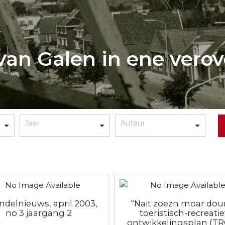
van Galen in ene verov
ondelnieuws, april 2003,
“Nait zoezn moar doun
no 3 jaargang 2
toeristisch-recreatie
ontwikkelingsplan (T