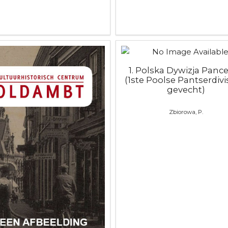
1. Polska Dywizja Panc
(1ste Poolse Pantserdivis
gevecht)
Zbiorowa, P.