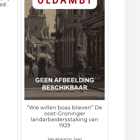
d :
“Wie willen boas blieven” De
oost-Groninger
landarbeidersstaking van
1929
Meulenkamp, Jaap