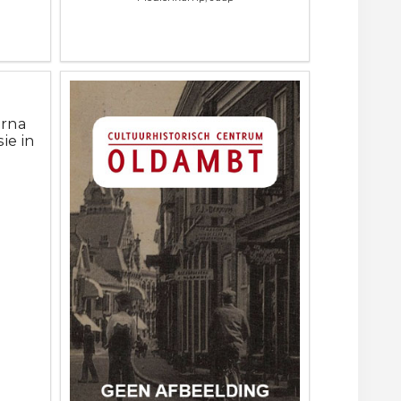
erna
ie in