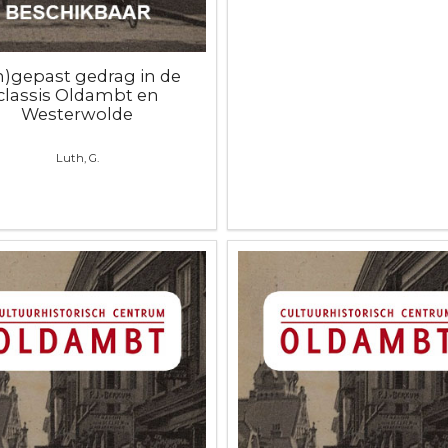
n)gepast gedrag in de
classis Oldambt en
Westerwolde
Luth, G.