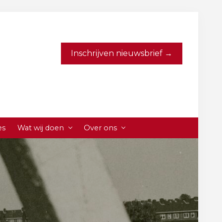
Inschrijven nieuwsbrief →
es
Wat wij doen
Over ons