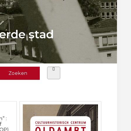
erde stad
” :
f
ROP)