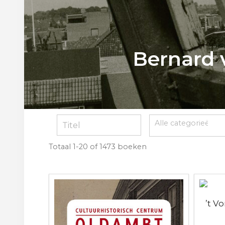
Bernard 
Totaal
1-20 of 1473
boeken
’t V