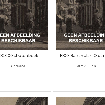
100.000 stratenboek
1000-Banenplan Olda
Onbekend
Edzes, A.J.E. drs