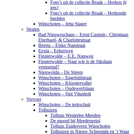
Foto’s uit de collectie Braak – Herken jij
iets?
Foto’s uit de collectie Braak – Herkende
beelden
Winschoten – Jetta Slager
Straten
Bad Nieuweschans – Ernst Casimir-, Christiaan
Eberhard- & Charlottestraat
Beerta – Etsko Napstraat
Eexta – Eekerweg
Finsterwolde – E.E. Napweg
Finsterwolde – Naar wie is de Sikslaan
vernoemd?
Nieuwolda – De Streep
Winschoten – Engelstilstraat
Winschoten – Kloostervallei
Winschoten – Oudewerfslaan
Winschoten – Sint Vitusholt
Vervoer
Winschoten – De trekschuit
Tolhuizen
Tolhuis Westerlee-Meeden
De moord bij Meedenertol
Tolhuis Zuiderveen Winschoten
Tolhuizen in Nieuw Scheemda en ’t Waar