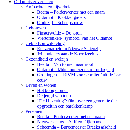
Oldambtster verhalen
Ambachten en nijverheid
Beerta – Polderwerker met een naam
Oldambt – Klokkengieters
Oudezijl – Scheepsbouw
Gebouwen
Finsterwolde – De toren
Viertorenkerk, symbool van het Oldambt
Gebiedsontwikkeling
Reuzenarbeid in Nieuwe Statenzijl
Johannieters aan de Noordzeekust
Gezondheid en welzijn
Beerta – Van tonnen naar riool
Oldambt – Milieuonderzoek in oorlogstijd
Groningen – ‘RIVM voorschriften’ uit de 18e
eeuw
Leven en wonen
Het boogkabinet
De jeugd van toen
“De Uitzetting”: film over een generatie die
opgroeit in een barakkenkamp
Personen
Beerta – Polderwerker met een naam
Nieuweschans – Aaffien Dijkmans
Scheemda – Burgemeester Braaks afscheid