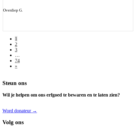
Overdiep G.
1
2
3
…
74
»
Footer
Steun ons
Wil je helpen om ons erfgoed te bewaren en te laten zien?
Word donateur →
Volg ons