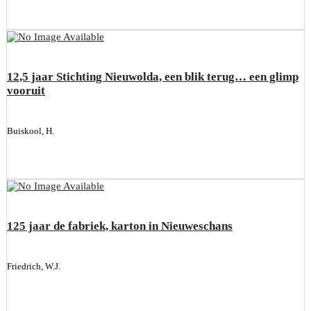
12,5 jaar Stichting Nieuwolda, een blik terug… een glimp
vooruit
Buiskool, H.
125 jaar de fabriek, karton in Nieuweschans
Friedrich, W.J.