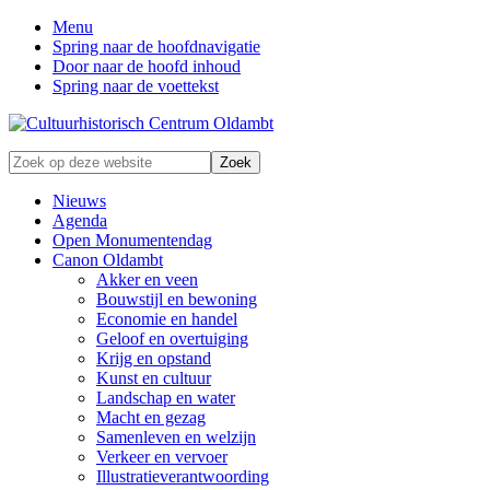
Menu
Spring naar de hoofdnavigatie
Door naar de hoofd inhoud
Spring naar de voettekst
Zonder
Zoek
verleden
op
geen
deze
Nieuws
toekomst
website
Agenda
Open Monumentendag
Canon Oldambt
Akker en veen
Bouwstijl en bewoning
Economie en handel
Geloof en overtuiging
Krijg en opstand
Kunst en cultuur
Landschap en water
Macht en gezag
Samenleven en welzijn
Verkeer en vervoer
Illustratieverantwoording