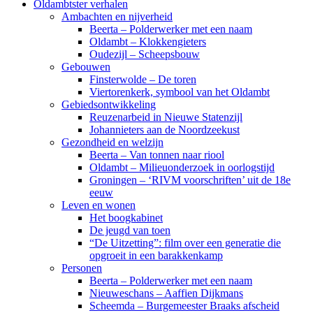
Oldambtster verhalen
Ambachten en nijverheid
Beerta – Polderwerker met een naam
Oldambt – Klokkengieters
Oudezijl – Scheepsbouw
Gebouwen
Finsterwolde – De toren
Viertorenkerk, symbool van het Oldambt
Gebiedsontwikkeling
Reuzenarbeid in Nieuwe Statenzijl
Johannieters aan de Noordzeekust
Gezondheid en welzijn
Beerta – Van tonnen naar riool
Oldambt – Milieuonderzoek in oorlogstijd
Groningen – ‘RIVM voorschriften’ uit de 18e
eeuw
Leven en wonen
Het boogkabinet
De jeugd van toen
“De Uitzetting”: film over een generatie die
opgroeit in een barakkenkamp
Personen
Beerta – Polderwerker met een naam
Nieuweschans – Aaffien Dijkmans
Scheemda – Burgemeester Braaks afscheid