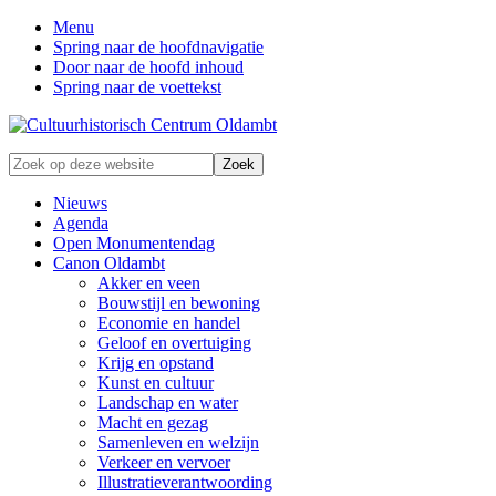
Menu
Spring naar de hoofdnavigatie
Door naar de hoofd inhoud
Spring naar de voettekst
Zonder
Zoek
verleden
op
geen
deze
Nieuws
toekomst
website
Agenda
Open Monumentendag
Canon Oldambt
Akker en veen
Bouwstijl en bewoning
Economie en handel
Geloof en overtuiging
Krijg en opstand
Kunst en cultuur
Landschap en water
Macht en gezag
Samenleven en welzijn
Verkeer en vervoer
Illustratieverantwoording