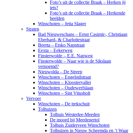
Foto’s uit de collectie Braak – Herken jij
iets?
Foto’s uit de collectie Braak – Herkende
beelden
Winschoten – Jetta Slager
Straten
Bad Nieuweschans – Ernst Casimir-, Christiaan
Eberhard- & Charlottestraat
Beerta – Etsko Napstraat
Eexta – Eekerweg
Finsterwolde – E.E. Napweg
Finsterwolde – Naar wie is de Sikslaan
vernoemd?
Nieuwolda – De Streep
Winschoten – Engelstilstraat
Winschoten – Kloostervallei
Winschoten – Oudewerfslaan
Winschoten – Sint Vitusholt
Vervoer
Winschoten – De trekschuit
Tolhuizen
Tolhuis Westerlee-Meeden
De moord bij Meedenertol
Tolhuis Zuiderveen Winschoten
Tolhuizen in Nieuw Scheemda en ’t Waar