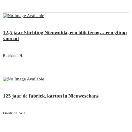
12,5 jaar Stichting Nieuwolda, een blik terug… een glimp
vooruit
Buiskool, H.
125 jaar de fabriek, karton in Nieuweschans
Friedrich, W.J.