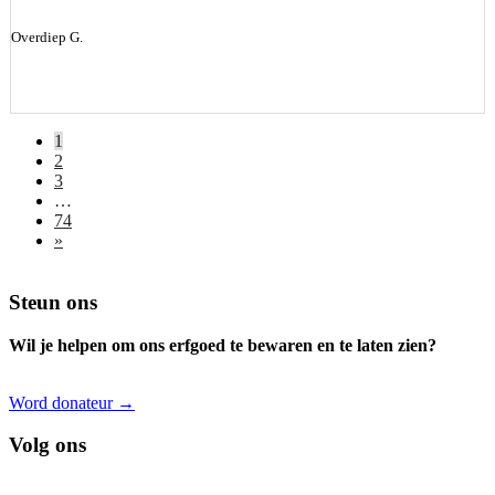
Overdiep G.
1
2
3
…
74
»
Footer
Steun ons
Wil je helpen om ons erfgoed te bewaren en te laten zien?
Word donateur →
Volg ons