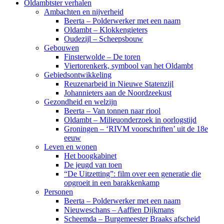
Oldambtster verhalen
Ambachten en nijverheid
Beerta – Polderwerker met een naam
Oldambt – Klokkengieters
Oudezijl – Scheepsbouw
Gebouwen
Finsterwolde – De toren
Viertorenkerk, symbool van het Oldambt
Gebiedsontwikkeling
Reuzenarbeid in Nieuwe Statenzijl
Johannieters aan de Noordzeekust
Gezondheid en welzijn
Beerta – Van tonnen naar riool
Oldambt – Milieuonderzoek in oorlogstijd
Groningen – ‘RIVM voorschriften’ uit de 18e
eeuw
Leven en wonen
Het boogkabinet
De jeugd van toen
“De Uitzetting”: film over een generatie die
opgroeit in een barakkenkamp
Personen
Beerta – Polderwerker met een naam
Nieuweschans – Aaffien Dijkmans
Scheemda – Burgemeester Braaks afscheid