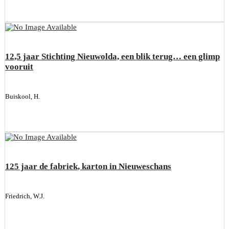
12,5 jaar Stichting Nieuwolda, een blik terug… een glimp
vooruit
Buiskool, H.
125 jaar de fabriek, karton in Nieuweschans
Friedrich, W.J.