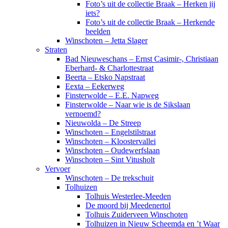
Foto’s uit de collectie Braak – Herken jij
iets?
Foto’s uit de collectie Braak – Herkende
beelden
Winschoten – Jetta Slager
Straten
Bad Nieuweschans – Ernst Casimir-, Christiaan
Eberhard- & Charlottestraat
Beerta – Etsko Napstraat
Eexta – Eekerweg
Finsterwolde – E.E. Napweg
Finsterwolde – Naar wie is de Sikslaan
vernoemd?
Nieuwolda – De Streep
Winschoten – Engelstilstraat
Winschoten – Kloostervallei
Winschoten – Oudewerfslaan
Winschoten – Sint Vitusholt
Vervoer
Winschoten – De trekschuit
Tolhuizen
Tolhuis Westerlee-Meeden
De moord bij Meedenertol
Tolhuis Zuiderveen Winschoten
Tolhuizen in Nieuw Scheemda en ’t Waar