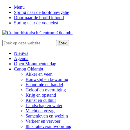
Menu
Spring naar de hoofdnavigatie
Door naar de hoofd inhoud
Spring naar de voettekst
Zonder
Zoek
verleden
op
geen
deze
Nieuws
toekomst
website
Agenda
Open Monumentendag
Canon Oldambt
Akker en veen
Bouwstijl en bewoning
Economie en handel
Geloof en overtuiging
Krijg en opstand
Kunst en cultuur
Landschap en water
Macht en gezag
Samenleven en welzijn
Verkeer en vervoer
Illustratieverantwoording