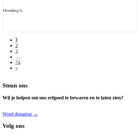
Overdiep G.
1
2
3
…
74
»
Footer
Steun ons
Wil je helpen om ons erfgoed te bewaren en te laten zien?
Word donateur →
Volg ons