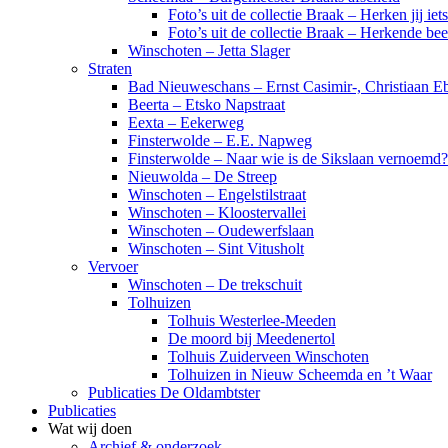
Foto’s uit de collectie Braak – Herken jij iet
Foto’s uit de collectie Braak – Herkende be
Winschoten – Jetta Slager
Straten
Bad Nieuweschans – Ernst Casimir-, Christiaan Eb
Beerta – Etsko Napstraat
Eexta – Eekerweg
Finsterwolde – E.E. Napweg
Finsterwolde – Naar wie is de Sikslaan vernoemd?
Nieuwolda – De Streep
Winschoten – Engelstilstraat
Winschoten – Kloostervallei
Winschoten – Oudewerfslaan
Winschoten – Sint Vitusholt
Vervoer
Winschoten – De trekschuit
Tolhuizen
Tolhuis Westerlee-Meeden
De moord bij Meedenertol
Tolhuis Zuiderveen Winschoten
Tolhuizen in Nieuw Scheemda en ’t Waar
Publicaties De Oldambtster
Publicaties
Wat wij doen
Archief & onderzoek