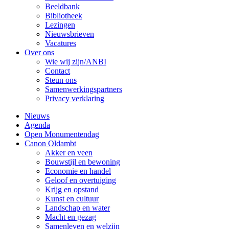
Beeldbank
Bibliotheek
Lezingen
Nieuwsbrieven
Vacatures
Over ons
Wie wij zijn/ANBI
Contact
Steun ons
Samenwerkingspartners
Privacy verklaring
Nieuws
Agenda
Open Monumentendag
Canon Oldambt
Akker en veen
Bouwstijl en bewoning
Economie en handel
Geloof en overtuiging
Krijg en opstand
Kunst en cultuur
Landschap en water
Macht en gezag
Samenleven en welzijn