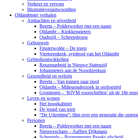
Verkeer en vervoer
Illustratieverantwoording
Oldambtster verhalen
Ambachten en nijverheid
Beerta – Polderwerker met een naam
Oldambt – Klokkengieters
Oudezijl – Scheepsbouw
Gebouwen
Finsterwolde – De toren
Viertorenkerk, symbool van het Oldambt
Gebiedsontwikkeling
Reuzenarbeid in Nieuwe Statenzijl
Johannieters aan de Noordzeekust
Gezondheid en welzijn
Beerta – Van tonnen naar riool
Oldambt – Milieuonderzoek in oorlogstijd
Groningen – ‘RIVM voorschriften’ uit de 18e eeu
Leven en wonen
Het boogkabinet
De jeugd van toen
“De Uitzetting”: film over een generatie die opgr
Personen
Beerta – Polderwerker met een naam
Nieuweschans – Aaffien Dijkmans
Scheemda – Burgemeester Braaks afscheid