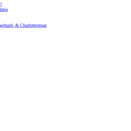
s?
elden
erhard- & Charlottestraat