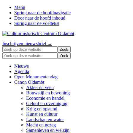
Menu
Spring naar de hoofdnavigatie
Door naar de hoofd inhoud
Spring naar de voettekst
Zonder
Header
Inschrijven nieuwsbrief →
verleden
Zoek
Right
geen
op
Zoek
toekomst
deze
op
website
deze
Nieuws
website
Agenda
Open Monumentendag
Canon Oldambt
Akker en veen
Bouwstijl en bewoning
Economie en handel
Geloof en overtuiging
Krijg en opstand
Kunst en cultuur
Landschap en water
Macht en gezag
Samenleven en welzijn