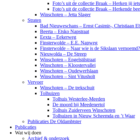
Foto’s uit de collectie Braak – Herken jij iet
Foto’s uit de collectie Braak – Herkende be
Winschoten – Jetta Slager
Straten
Bad Nieuweschans – Ernst Casimir-, Christiaan Eb
Beerta – Etsko Napstraat
Eexta – Eekerweg
Finsterwolde – E.E. Napweg
Finsterwolde – Naar wie is de Sikslaan vernoemd?
Nieuwolda – De Streep
Winschoten – Engelstilstraat
Winschoten – Kloostervallei
Winschoten – Oudewerfslaan
Winschoten – Sint Vitusholt
Vervoer
Winschoten – De trekschuit
Tolhuizen
Tolhuis Westerlee-Meeden
De moord bij Meedenertol
Tolhuis Zuiderveen Winschoten
Tolhuizen in Nieuw Scheemda en ’t Waar
Publicaties De Oldambtster
Publicaties
Wat wij doen
Archief & onderzoek