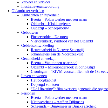
Verkeer en vervoer
Illustratieverantwoording
Oldambtster verhalen
Ambachten en nijverheid
Beerta – Polderwerker met een naam
Oldambt – Klokkengieters
Oudezijl – Scheepsbouw
Gebouwen
Finsterwolde – De toren
Viertorenkerk, symbool van het Oldambt
Gebiedsontwikkeling
Reuzenarbeid in Nieuwe Statenzijl
Johannieters aan de Noordzeekust
Gezondheid en welzijn
Beerta – Van tonnen naar riool
Oldambt – Milieuonderzoek in oorlogstijd
Groningen – ‘RIVM voorschriften’ uit de 18e eeu
Leven en wonen
Het boogkabinet
De jeugd van toen
“De Uitzetting”: film over een generatie die opgr
Personen
Beerta – Polderwerker met een naam
Nieuweschans – Aaffien Dijkmans
Scheemda – Burgemeester Braaks afscheid