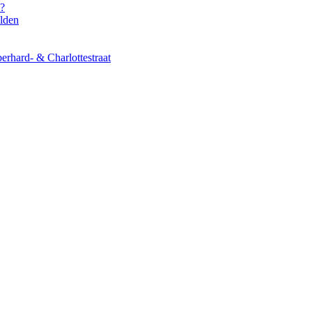
s?
elden
erhard- & Charlottestraat