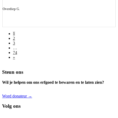
Overdiep G.
1
2
3
…
74
»
Footer
Steun ons
Wil je helpen om ons erfgoed te bewaren en te laten zien?
Word donateur →
Volg ons