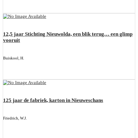
12,5 jaar Stichting Nieuwolda, een blik terug… een glimp
vooruit
Buiskool, H.
125 jaar de fabriek, karton in Nieuweschans
Friedrich, W.J.