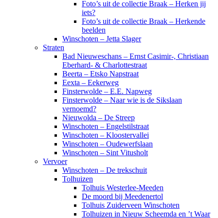
Foto’s uit de collectie Braak – Herken jij
iets?
Foto’s uit de collectie Braak – Herkende
beelden
Winschoten – Jetta Slager
Straten
Bad Nieuweschans – Ernst Casimir-, Christiaan
Eberhard- & Charlottestraat
Beerta – Etsko Napstraat
Eexta – Eekerweg
Finsterwolde – E.E. Napweg
Finsterwolde – Naar wie is de Sikslaan
vernoemd?
Nieuwolda – De Streep
Winschoten – Engelstilstraat
Winschoten – Kloostervallei
Winschoten – Oudewerfslaan
Winschoten – Sint Vitusholt
Vervoer
Winschoten – De trekschuit
Tolhuizen
Tolhuis Westerlee-Meeden
De moord bij Meedenertol
Tolhuis Zuiderveen Winschoten
Tolhuizen in Nieuw Scheemda en ’t Waar