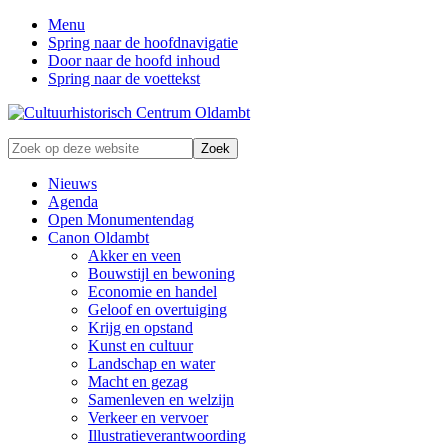
Menu
Spring naar de hoofdnavigatie
Door naar de hoofd inhoud
Spring naar de voettekst
Zonder
Zoek
verleden
op
geen
deze
Nieuws
toekomst
website
Agenda
Open Monumentendag
Canon Oldambt
Akker en veen
Bouwstijl en bewoning
Economie en handel
Geloof en overtuiging
Krijg en opstand
Kunst en cultuur
Landschap en water
Macht en gezag
Samenleven en welzijn
Verkeer en vervoer
Illustratieverantwoording