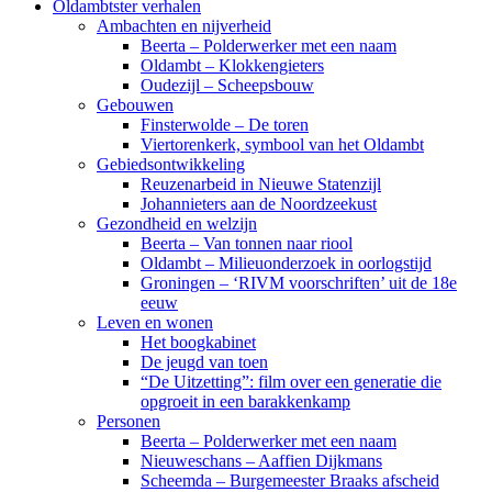
Oldambtster verhalen
Ambachten en nijverheid
Beerta – Polderwerker met een naam
Oldambt – Klokkengieters
Oudezijl – Scheepsbouw
Gebouwen
Finsterwolde – De toren
Viertorenkerk, symbool van het Oldambt
Gebiedsontwikkeling
Reuzenarbeid in Nieuwe Statenzijl
Johannieters aan de Noordzeekust
Gezondheid en welzijn
Beerta – Van tonnen naar riool
Oldambt – Milieuonderzoek in oorlogstijd
Groningen – ‘RIVM voorschriften’ uit de 18e
eeuw
Leven en wonen
Het boogkabinet
De jeugd van toen
“De Uitzetting”: film over een generatie die
opgroeit in een barakkenkamp
Personen
Beerta – Polderwerker met een naam
Nieuweschans – Aaffien Dijkmans
Scheemda – Burgemeester Braaks afscheid