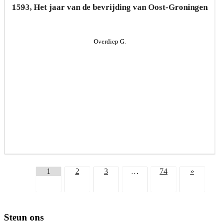
1593, Het jaar van de bevrijding van Oost-Groningen
Overdiep G.
1
2
3
…
74
»
Footer
Steun ons