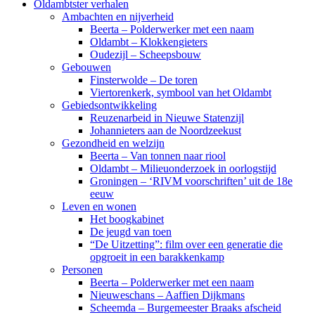
Oldambtster verhalen
Ambachten en nijverheid
Beerta – Polderwerker met een naam
Oldambt – Klokkengieters
Oudezijl – Scheepsbouw
Gebouwen
Finsterwolde – De toren
Viertorenkerk, symbool van het Oldambt
Gebiedsontwikkeling
Reuzenarbeid in Nieuwe Statenzijl
Johannieters aan de Noordzeekust
Gezondheid en welzijn
Beerta – Van tonnen naar riool
Oldambt – Milieuonderzoek in oorlogstijd
Groningen – ‘RIVM voorschriften’ uit de 18e
eeuw
Leven en wonen
Het boogkabinet
De jeugd van toen
“De Uitzetting”: film over een generatie die
opgroeit in een barakkenkamp
Personen
Beerta – Polderwerker met een naam
Nieuweschans – Aaffien Dijkmans
Scheemda – Burgemeester Braaks afscheid