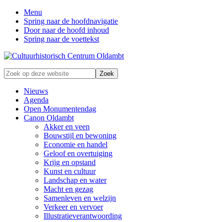
Menu
Spring naar de hoofdnavigatie
Door naar de hoofd inhoud
Spring naar de voettekst
Zonder
Zoek
verleden
op
geen
deze
Nieuws
toekomst
website
Agenda
Open Monumentendag
Canon Oldambt
Akker en veen
Bouwstijl en bewoning
Economie en handel
Geloof en overtuiging
Krijg en opstand
Kunst en cultuur
Landschap en water
Macht en gezag
Samenleven en welzijn
Verkeer en vervoer
Illustratieverantwoording