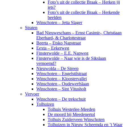
Foto’s uit de collectie Braak – Herken jij
iets?
Foto’s uit de collectie Braak – Herkende
beelden
Winschoten – Jetta Slager
Straten
Bad Nieuweschans – Ernst Casimir-, Christiaan
Eberhard- & Charlottestraat
Beerta – Etsko Napstraat
Eexta – Eekerweg
Finsterwolde – E.E. Napweg
Finsterwolde – Naar wie is de Sikslaan
vernoemd?
Nieuwolda – De Streep
Winschoten – Engelstilstraat
Winschoten – Kloostervallei
Winschoten – Oudewerfslaan
Winschoten – Sint Vitusholt
Vervoer
Winschoten – De trekschuit
Tolhuizen
Tolhuis Westerlee-Meeden
De moord bij Meedenertol
Tolhuis Zuiderveen Winschoten
Tolhuizen in Nieuw Scheemda en ’t Waar