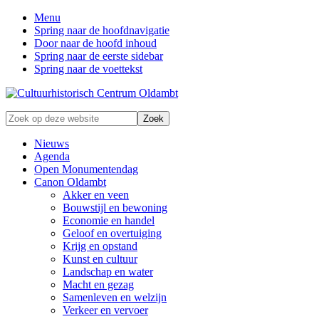
Menu
Spring naar de hoofdnavigatie
Door naar de hoofd inhoud
Spring naar de eerste sidebar
Spring naar de voettekst
Zonder
Zoek
verleden
op
geen
deze
Nieuws
toekomst
website
Agenda
Open Monumentendag
Canon Oldambt
Akker en veen
Bouwstijl en bewoning
Economie en handel
Geloof en overtuiging
Krijg en opstand
Kunst en cultuur
Landschap en water
Macht en gezag
Samenleven en welzijn
Verkeer en vervoer