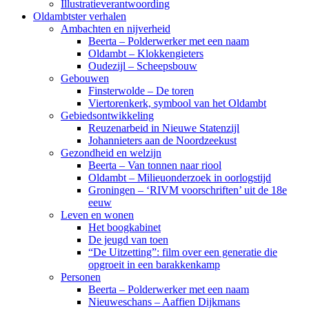
Illustratieverantwoording
Oldambtster verhalen
Ambachten en nijverheid
Beerta – Polderwerker met een naam
Oldambt – Klokkengieters
Oudezijl – Scheepsbouw
Gebouwen
Finsterwolde – De toren
Viertorenkerk, symbool van het Oldambt
Gebiedsontwikkeling
Reuzenarbeid in Nieuwe Statenzijl
Johannieters aan de Noordzeekust
Gezondheid en welzijn
Beerta – Van tonnen naar riool
Oldambt – Milieuonderzoek in oorlogstijd
Groningen – ‘RIVM voorschriften’ uit de 18e
eeuw
Leven en wonen
Het boogkabinet
De jeugd van toen
“De Uitzetting”: film over een generatie die
opgroeit in een barakkenkamp
Personen
Beerta – Polderwerker met een naam
Nieuweschans – Aaffien Dijkmans