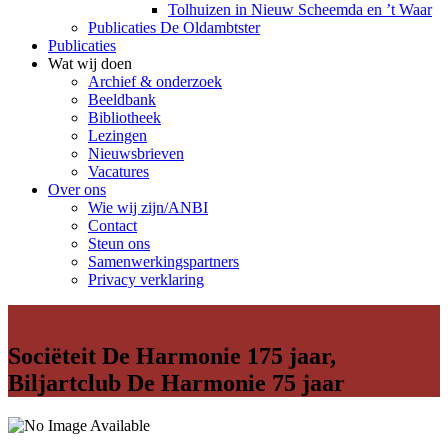
Tolhuizen in Nieuw Scheemda en ’t Waar
Publicaties De Oldambtster
Publicaties
Wat wij doen
Archief & onderzoek
Beeldbank
Bibliotheek
Lezingen
Nieuwsbrieven
Vacatures
Over ons
Wie wij zijn/ANBI
Contact
Steun ons
Samenwerkingspartners
Privacy verklaring
Sociëteit De Harmonie 175 jaar,
Biljartclub De Harmonie 75 jaar