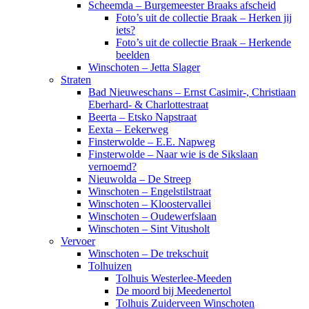
Scheemda – Burgemeester Braaks afscheid
Foto’s uit de collectie Braak – Herken jij
iets?
Foto’s uit de collectie Braak – Herkende
beelden
Winschoten – Jetta Slager
Straten
Bad Nieuweschans – Ernst Casimir-, Christiaan
Eberhard- & Charlottestraat
Beerta – Etsko Napstraat
Eexta – Eekerweg
Finsterwolde – E.E. Napweg
Finsterwolde – Naar wie is de Sikslaan
vernoemd?
Nieuwolda – De Streep
Winschoten – Engelstilstraat
Winschoten – Kloostervallei
Winschoten – Oudewerfslaan
Winschoten – Sint Vitusholt
Vervoer
Winschoten – De trekschuit
Tolhuizen
Tolhuis Westerlee-Meeden
De moord bij Meedenertol
Tolhuis Zuiderveen Winschoten