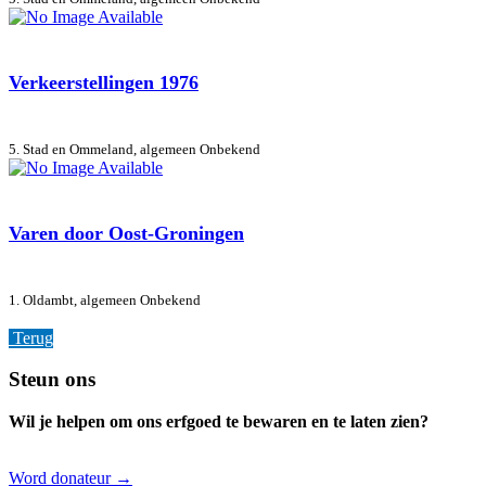
Verkeerstellingen 1976
5. Stad en Ommeland, algemeen
Onbekend
Varen door Oost-Groningen
1. Oldambt, algemeen
Onbekend
Terug
Footer
Steun ons
Wil je helpen om ons erfgoed te bewaren en te laten zien?
Word donateur →