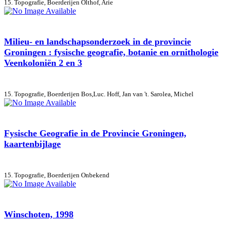
15. Topografie, Boerderijen
Olthof, Arie
Milieu- en landschapsonderzoek in de provincie
Groningen : fysische geografie, botanie en ornithologie
Veenkoloniën 2 en 3
15. Topografie, Boerderijen
Bos,Luc. Hoff, Jan van 't. Sarolea, Michel
Fysische Geografie in de Provincie Groningen,
kaartenbijlage
15. Topografie, Boerderijen
Onbekend
Winschoten, 1998