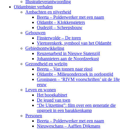
Illustratieverantwoording
Oldambtster verhalen
Ambachten en nijverheid
Beerta – Polderwerker met een naam
Oldambt – Klokkengieters
Oudezijl – Scheepsbouw
Gebouwen
Finsterwolde – De toren
Viertorenkerk, symbool van het Oldambt
Gebiedsontwikkeling
Reuzenarbeid in Nieuwe Statenzijl
Johannieters aan de Noordzeekust
Gezondheid en welzijn
Beerta – Van tonnen naar riool
Oldambt – Milieuonderzoek in oorlogstijd
Groningen – ‘RIVM voorschriften’ uit de 18e
eeuw
Leven en wonen
Het boogkabinet
De jeugd van toen
“De Uitzetting”: film over een generatie die
opgroeit in een barakkenkamp
Personen
Beerta – Polderwerker met een naam
Nieuweschans – Aaffien Dijkmans