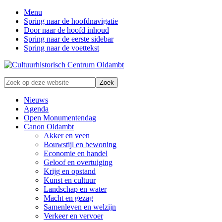
Menu
Spring naar de hoofdnavigatie
Door naar de hoofd inhoud
Spring naar de eerste sidebar
Spring naar de voettekst
Zonder
Zoek
verleden
op
geen
deze
Nieuws
toekomst
website
Agenda
Open Monumentendag
Canon Oldambt
Akker en veen
Bouwstijl en bewoning
Economie en handel
Geloof en overtuiging
Krijg en opstand
Kunst en cultuur
Landschap en water
Macht en gezag
Samenleven en welzijn
Verkeer en vervoer