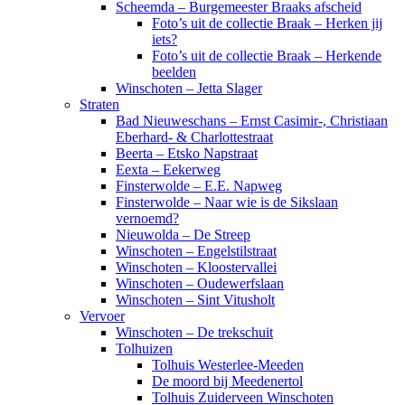
Scheemda – Burgemeester Braaks afscheid
Foto’s uit de collectie Braak – Herken jij
iets?
Foto’s uit de collectie Braak – Herkende
beelden
Winschoten – Jetta Slager
Straten
Bad Nieuweschans – Ernst Casimir-, Christiaan
Eberhard- & Charlottestraat
Beerta – Etsko Napstraat
Eexta – Eekerweg
Finsterwolde – E.E. Napweg
Finsterwolde – Naar wie is de Sikslaan
vernoemd?
Nieuwolda – De Streep
Winschoten – Engelstilstraat
Winschoten – Kloostervallei
Winschoten – Oudewerfslaan
Winschoten – Sint Vitusholt
Vervoer
Winschoten – De trekschuit
Tolhuizen
Tolhuis Westerlee-Meeden
De moord bij Meedenertol
Tolhuis Zuiderveen Winschoten