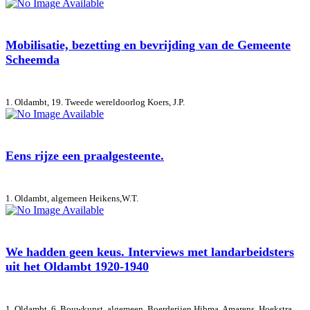
Mobilisatie, bezetting en bevrijding van de Gemeente
Scheemda
1. Oldambt, 19. Tweede wereldoorlog
Koers, J.P.
Eens rijze een praalgesteente.
1. Oldambt, algemeen
Heikens,W.T.
We hadden geen keus. Interviews met landarbeidsters
uit het Oldambt 1920-1940
1. Oldambt, 6. Bouwkunst, algemeen, Boerderijen
Hibma, Amarens. Hoekstra,