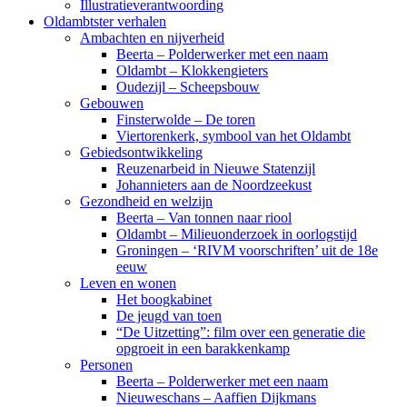
Illustratieverantwoording
Oldambtster verhalen
Ambachten en nijverheid
Beerta – Polderwerker met een naam
Oldambt – Klokkengieters
Oudezijl – Scheepsbouw
Gebouwen
Finsterwolde – De toren
Viertorenkerk, symbool van het Oldambt
Gebiedsontwikkeling
Reuzenarbeid in Nieuwe Statenzijl
Johannieters aan de Noordzeekust
Gezondheid en welzijn
Beerta – Van tonnen naar riool
Oldambt – Milieuonderzoek in oorlogstijd
Groningen – ‘RIVM voorschriften’ uit de 18e
eeuw
Leven en wonen
Het boogkabinet
De jeugd van toen
“De Uitzetting”: film over een generatie die
opgroeit in een barakkenkamp
Personen
Beerta – Polderwerker met een naam
Nieuweschans – Aaffien Dijkmans