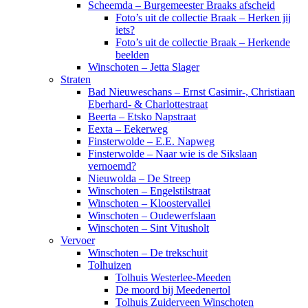
Scheemda – Burgemeester Braaks afscheid
Foto’s uit de collectie Braak – Herken jij
iets?
Foto’s uit de collectie Braak – Herkende
beelden
Winschoten – Jetta Slager
Straten
Bad Nieuweschans – Ernst Casimir-, Christiaan
Eberhard- & Charlottestraat
Beerta – Etsko Napstraat
Eexta – Eekerweg
Finsterwolde – E.E. Napweg
Finsterwolde – Naar wie is de Sikslaan
vernoemd?
Nieuwolda – De Streep
Winschoten – Engelstilstraat
Winschoten – Kloostervallei
Winschoten – Oudewerfslaan
Winschoten – Sint Vitusholt
Vervoer
Winschoten – De trekschuit
Tolhuizen
Tolhuis Westerlee-Meeden
De moord bij Meedenertol
Tolhuis Zuiderveen Winschoten