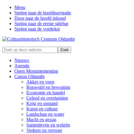
Menu
Spring naar de hoofdnavigatie
Door naar de hoofd inhoud
Spring naar de eerste sidebar
Spring naar de voettekst
Zonder
Zoek
verleden
op
geen
deze
Nieuws
toekomst
website
Agenda
Open Monumentendag
Canon Oldambt
Akker en veen
Bouwstijl en bewoning
Economie en handel
Geloof en overtuiging
Krijg en opstand
Kunst en cultuur
Landschap en water
Macht en gezag
Samenleven en welzijn
Verkeer en vervoer