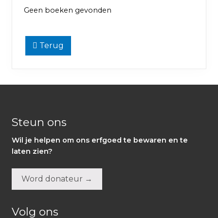
Geen boeken gevonden
Terug
Footer
Steun ons
Wil je helpen om ons erfgoed te bewaren en te
laten zien?
Word donateur →
Volg ons