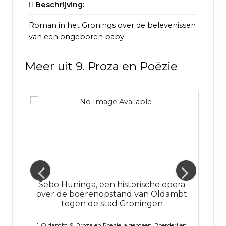
Beschrijving:
Roman in het Gronings over de belevenissen
van een ongeboren baby.
Meer uit 9. Proza en Poëzie
Sebo Huninga, een historische opera
over de boerenopstand van Oldambt
tegen de stad Groningen
oëzie,
9. 
el
1. Oldambt, 9. Proza en Poëzie, algemeen, Boerderijen