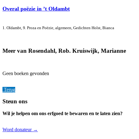
Overal poëzie in ’t Oldambt
1. Oldambt, 9. Proza en Poëzie, algemeen, Gedichten
Holst, Bianca
Meer van Rosendahl, Rob. Kruiswijk, Marianne
Geen boeken gevonden
Terug
Footer
Steun ons
Wil je helpen om ons erfgoed te bewaren en te laten zien?
Word donateur →