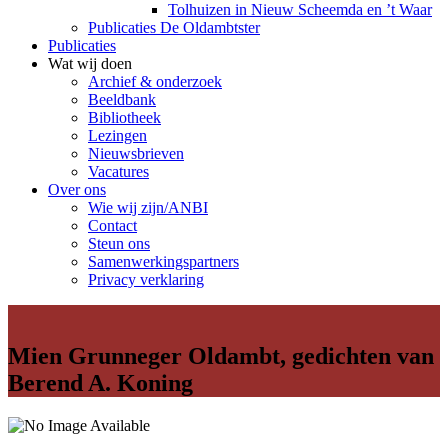
Tolhuizen in Nieuw Scheemda en ’t Waar
Publicaties De Oldambtster
Publicaties
Wat wij doen
Archief & onderzoek
Beeldbank
Bibliotheek
Lezingen
Nieuwsbrieven
Vacatures
Over ons
Wie wij zijn/ANBI
Contact
Steun ons
Samenwerkingspartners
Privacy verklaring
Mien Grunneger Oldambt, gedichten van
Berend A. Koning