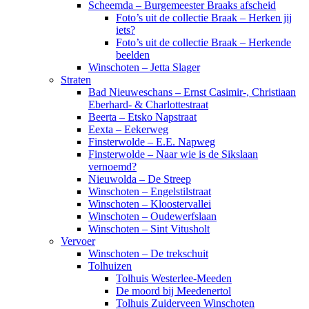
Scheemda – Burgemeester Braaks afscheid
Foto’s uit de collectie Braak – Herken jij
iets?
Foto’s uit de collectie Braak – Herkende
beelden
Winschoten – Jetta Slager
Straten
Bad Nieuweschans – Ernst Casimir-, Christiaan
Eberhard- & Charlottestraat
Beerta – Etsko Napstraat
Eexta – Eekerweg
Finsterwolde – E.E. Napweg
Finsterwolde – Naar wie is de Sikslaan
vernoemd?
Nieuwolda – De Streep
Winschoten – Engelstilstraat
Winschoten – Kloostervallei
Winschoten – Oudewerfslaan
Winschoten – Sint Vitusholt
Vervoer
Winschoten – De trekschuit
Tolhuizen
Tolhuis Westerlee-Meeden
De moord bij Meedenertol
Tolhuis Zuiderveen Winschoten