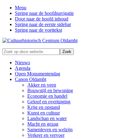
Menu
Spring naar de hoofdnavigatie
Door naar de hoofd inhoud
Spring naar de eerste sidebar
Spring naar de voettekst
Zonder
Zoek
verleden
op
geen
deze
Nieuws
toekomst
website
Agenda
Open Monumentendag
Canon Oldambt
Akker en veen
Bouwstijl en bewoning
Economie en handel
Geloof en overtuiging
Krijg en opstand
Kunst en cultuur
Landschap en water
Macht en gezag
Samenleven en welzijn
Verkeer en vervoer