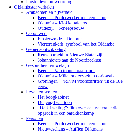
Illustratieverantwoording
Oldambtster verhalen
Ambachten en nijverheid
Beerta – Polderwerker met een naam
Oldambt – Klokkengieters
Oudezijl – Scheepsbouw
Gebouwen
Finsterwolde – De toren
Viertorenkerk, symbool van het Oldambt
Gebiedsontwikkeling
Reuzenarbeid in Nieuwe Statenzijl
Johannieters aan de Noordzeekust
Gezondheid en welzijn
Beerta – Van tonnen naar riool
Oldambt – Milieuonderzoek in oorlogstijd
Groningen – ‘RIVM voorschriften’ uit de 18e
eeuw
Leven en wonen
Het boogkabinet
De jeugd van toen
“De Uitzetting”: film over een generatie die
opgroeit in een barakkenkamp
Personen
Beerta – Polderwerker met een naam
Nieuweschans – Aaffien Dijkmans