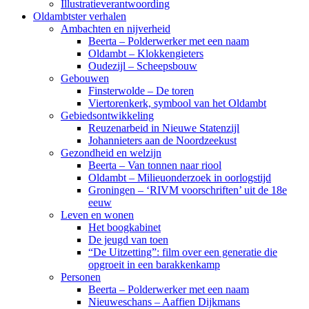
Illustratieverantwoording
Oldambtster verhalen
Ambachten en nijverheid
Beerta – Polderwerker met een naam
Oldambt – Klokkengieters
Oudezijl – Scheepsbouw
Gebouwen
Finsterwolde – De toren
Viertorenkerk, symbool van het Oldambt
Gebiedsontwikkeling
Reuzenarbeid in Nieuwe Statenzijl
Johannieters aan de Noordzeekust
Gezondheid en welzijn
Beerta – Van tonnen naar riool
Oldambt – Milieuonderzoek in oorlogstijd
Groningen – ‘RIVM voorschriften’ uit de 18e
eeuw
Leven en wonen
Het boogkabinet
De jeugd van toen
“De Uitzetting”: film over een generatie die
opgroeit in een barakkenkamp
Personen
Beerta – Polderwerker met een naam
Nieuweschans – Aaffien Dijkmans