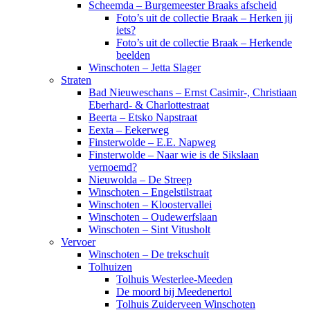
Scheemda – Burgemeester Braaks afscheid
Foto’s uit de collectie Braak – Herken jij
iets?
Foto’s uit de collectie Braak – Herkende
beelden
Winschoten – Jetta Slager
Straten
Bad Nieuweschans – Ernst Casimir-, Christiaan
Eberhard- & Charlottestraat
Beerta – Etsko Napstraat
Eexta – Eekerweg
Finsterwolde – E.E. Napweg
Finsterwolde – Naar wie is de Sikslaan
vernoemd?
Nieuwolda – De Streep
Winschoten – Engelstilstraat
Winschoten – Kloostervallei
Winschoten – Oudewerfslaan
Winschoten – Sint Vitusholt
Vervoer
Winschoten – De trekschuit
Tolhuizen
Tolhuis Westerlee-Meeden
De moord bij Meedenertol
Tolhuis Zuiderveen Winschoten