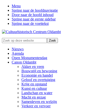
Menu
Spring naar de hoofdnavigatie
Door naar de hoofd inhoud
Spring naar de eerste sidebar
Spring naar de voettekst
Zonder
Zoek
verleden
op
geen
deze
Nieuws
toekomst
website
Agenda
Open Monumentendag
Canon Oldambt
Akker en veen
Bouwstijl en bewoning
Economie en handel
Geloof en overtuiging
Krijg en opstand
Kunst en cultuur
Landschap en water
Macht en gezag
Samenleven en welzijn
Verkeer en vervoer