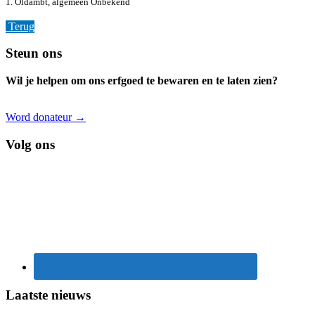
1. Oldambt, algemeen
Onbekend
Terug
Footer
Steun ons
Wil je helpen om ons erfgoed te bewaren en te laten zien?
Word donateur →
Volg ons
Laatste nieuws