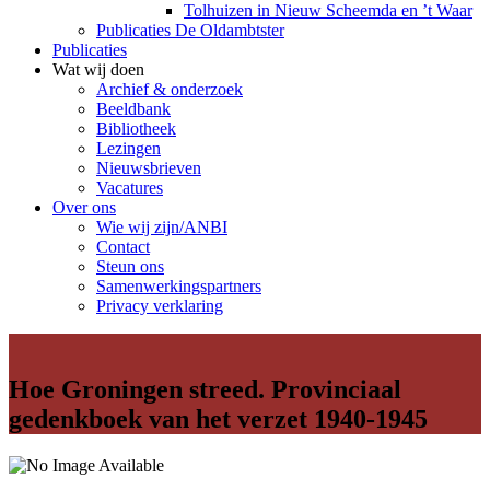
Tolhuizen in Nieuw Scheemda en ’t Waar
Publicaties De Oldambtster
Publicaties
Wat wij doen
Archief & onderzoek
Beeldbank
Bibliotheek
Lezingen
Nieuwsbrieven
Vacatures
Over ons
Wie wij zijn/ANBI
Contact
Steun ons
Samenwerkingspartners
Privacy verklaring
Hoe Groningen streed. Provinciaal
gedenkboek van het verzet 1940-1945