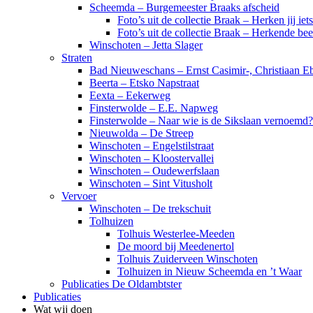
Scheemda – Burgemeester Braaks afscheid
Foto’s uit de collectie Braak – Herken jij iet
Foto’s uit de collectie Braak – Herkende be
Winschoten – Jetta Slager
Straten
Bad Nieuweschans – Ernst Casimir-, Christiaan Eb
Beerta – Etsko Napstraat
Eexta – Eekerweg
Finsterwolde – E.E. Napweg
Finsterwolde – Naar wie is de Sikslaan vernoemd?
Nieuwolda – De Streep
Winschoten – Engelstilstraat
Winschoten – Kloostervallei
Winschoten – Oudewerfslaan
Winschoten – Sint Vitusholt
Vervoer
Winschoten – De trekschuit
Tolhuizen
Tolhuis Westerlee-Meeden
De moord bij Meedenertol
Tolhuis Zuiderveen Winschoten
Tolhuizen in Nieuw Scheemda en ’t Waar
Publicaties De Oldambtster
Publicaties
Wat wij doen