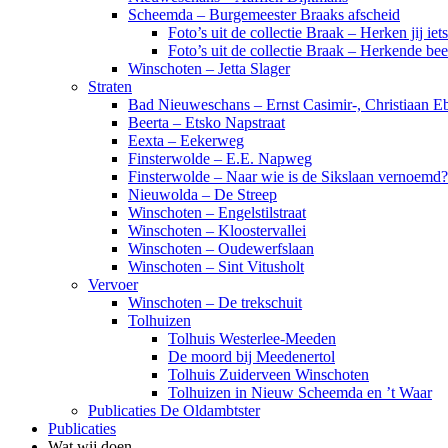
Scheemda – Burgemeester Braaks afscheid
Foto’s uit de collectie Braak – Herken jij iet
Foto’s uit de collectie Braak – Herkende be
Winschoten – Jetta Slager
Straten
Bad Nieuweschans – Ernst Casimir-, Christiaan Eb
Beerta – Etsko Napstraat
Eexta – Eekerweg
Finsterwolde – E.E. Napweg
Finsterwolde – Naar wie is de Sikslaan vernoemd?
Nieuwolda – De Streep
Winschoten – Engelstilstraat
Winschoten – Kloostervallei
Winschoten – Oudewerfslaan
Winschoten – Sint Vitusholt
Vervoer
Winschoten – De trekschuit
Tolhuizen
Tolhuis Westerlee-Meeden
De moord bij Meedenertol
Tolhuis Zuiderveen Winschoten
Tolhuizen in Nieuw Scheemda en ’t Waar
Publicaties De Oldambtster
Publicaties
Wat wij doen