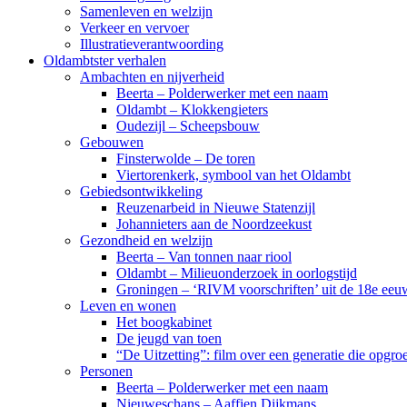
Samenleven en welzijn
Verkeer en vervoer
Illustratieverantwoording
Oldambtster verhalen
Ambachten en nijverheid
Beerta – Polderwerker met een naam
Oldambt – Klokkengieters
Oudezijl – Scheepsbouw
Gebouwen
Finsterwolde – De toren
Viertorenkerk, symbool van het Oldambt
Gebiedsontwikkeling
Reuzenarbeid in Nieuwe Statenzijl
Johannieters aan de Noordzeekust
Gezondheid en welzijn
Beerta – Van tonnen naar riool
Oldambt – Milieuonderzoek in oorlogstijd
Groningen – ‘RIVM voorschriften’ uit de 18e eeu
Leven en wonen
Het boogkabinet
De jeugd van toen
“De Uitzetting”: film over een generatie die opgr
Personen
Beerta – Polderwerker met een naam
Nieuweschans – Aaffien Dijkmans