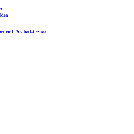
s?
elden
erhard- & Charlottestraat