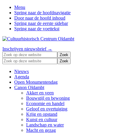
Menu
Spring naar de hoofdnavigatie
Door naar de hoofd inhoud
Spring naar de eerste sidebar
Spring naar de voettekst
Zonder
Header
Inschrijven nieuwsbrief →
verleden
Zoek
Right
geen
op
Zoek
toekomst
deze
op
website
deze
Nieuws
website
Agenda
Open Monumentendag
Canon Oldambt
Akker en veen
Bouwstijl en bewoning
Economie en handel
Geloof en overtuiging
Krijg en opstand
Kunst en cultuur
Landschap en water
Macht en gezag