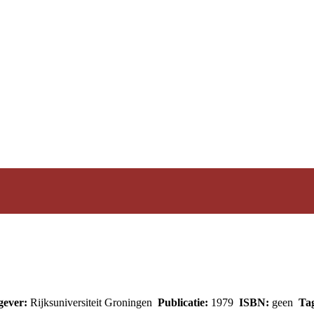
gever:
Rijksuniversiteit Groningen
Publicatie:
1979
ISBN:
geen
Tag