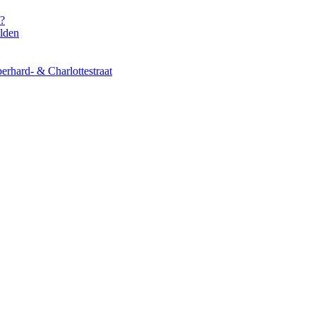
s?
elden
erhard- & Charlottestraat