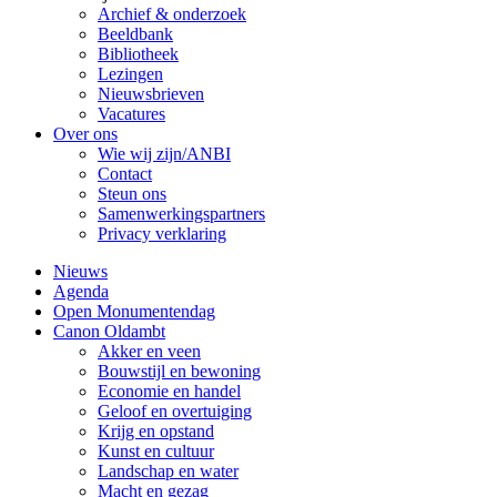
Archief & onderzoek
Beeldbank
Bibliotheek
Lezingen
Nieuwsbrieven
Vacatures
Over ons
Wie wij zijn/ANBI
Contact
Steun ons
Samenwerkingspartners
Privacy verklaring
Nieuws
Agenda
Open Monumentendag
Canon Oldambt
Akker en veen
Bouwstijl en bewoning
Economie en handel
Geloof en overtuiging
Krijg en opstand
Kunst en cultuur
Landschap en water
Macht en gezag