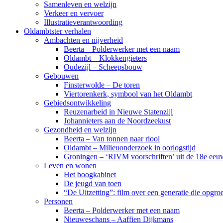
Samenleven en welzijn
Verkeer en vervoer
Illustratieverantwoording
Oldambtster verhalen
Ambachten en nijverheid
Beerta – Polderwerker met een naam
Oldambt – Klokkengieters
Oudezijl – Scheepsbouw
Gebouwen
Finsterwolde – De toren
Viertorenkerk, symbool van het Oldambt
Gebiedsontwikkeling
Reuzenarbeid in Nieuwe Statenzijl
Johannieters aan de Noordzeekust
Gezondheid en welzijn
Beerta – Van tonnen naar riool
Oldambt – Milieuonderzoek in oorlogstijd
Groningen – ‘RIVM voorschriften’ uit de 18e eeu
Leven en wonen
Het boogkabinet
De jeugd van toen
“De Uitzetting”: film over een generatie die opgr
Personen
Beerta – Polderwerker met een naam
Nieuweschans – Aaffien Dijkmans