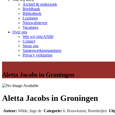
Archief & onderzoek
Beeldbank
Bibliotheek
Lezingen
Nieuwsbrieven
Vacatures
Over ons
Wie wij zijn/ANBI
Contact
Steun ons
Samenwerkingspartners
Privacy verklaring
Aletta Jacobs in Groningen
Aletta Jacobs in Groningen
Auteur:
Wilde, Inge de
Categorie:
6. Bouwkunst
,
Boerderijen
Uit