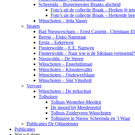
Scheemda – Burgemeester Braaks afscheid
Foto’s uit de collectie Braak – Herken jij iet
Foto’s uit de collectie Braak – Herkende be
Winschoten – Jetta Slager
Straten
Bad Nieuweschans – Ernst Casimir-, Christiaan Eb
Beerta – Etsko Napstraat
Eexta – Eekerweg
Finsterwolde – E.E. Napweg
Finsterwolde – Naar wie is de Sikslaan vernoemd?
Nieuwolda – De Streep
Winschoten – Engelstilstraat
Winschoten – Kloostervallei
Winschoten – Oudewerfslaan
Winschoten – Sint Vitusholt
Vervoer
Winschoten – De trekschuit
Tolhuizen
Tolhuis Westerlee-Meeden
De moord bij Meedenertol
Tolhuis Zuiderveen Winschoten
Tolhuizen in Nieuw Scheemda en ’t Waar
Publicaties De Oldambtster
Publicaties
Wat wij doen