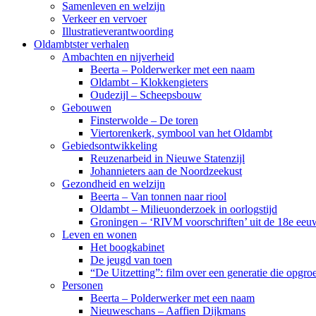
Samenleven en welzijn
Verkeer en vervoer
Illustratieverantwoording
Oldambtster verhalen
Ambachten en nijverheid
Beerta – Polderwerker met een naam
Oldambt – Klokkengieters
Oudezijl – Scheepsbouw
Gebouwen
Finsterwolde – De toren
Viertorenkerk, symbool van het Oldambt
Gebiedsontwikkeling
Reuzenarbeid in Nieuwe Statenzijl
Johannieters aan de Noordzeekust
Gezondheid en welzijn
Beerta – Van tonnen naar riool
Oldambt – Milieuonderzoek in oorlogstijd
Groningen – ‘RIVM voorschriften’ uit de 18e eeu
Leven en wonen
Het boogkabinet
De jeugd van toen
“De Uitzetting”: film over een generatie die opgr
Personen
Beerta – Polderwerker met een naam
Nieuweschans – Aaffien Dijkmans