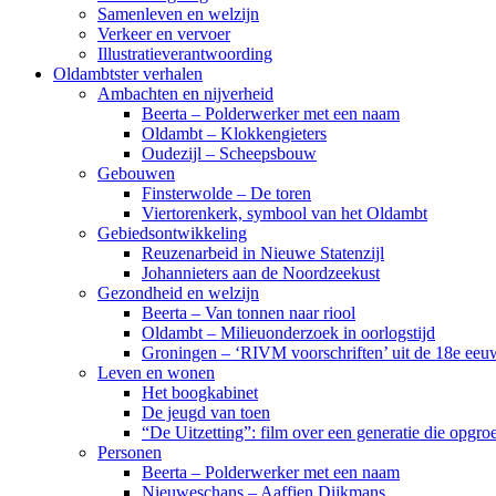
Samenleven en welzijn
Verkeer en vervoer
Illustratieverantwoording
Oldambtster verhalen
Ambachten en nijverheid
Beerta – Polderwerker met een naam
Oldambt – Klokkengieters
Oudezijl – Scheepsbouw
Gebouwen
Finsterwolde – De toren
Viertorenkerk, symbool van het Oldambt
Gebiedsontwikkeling
Reuzenarbeid in Nieuwe Statenzijl
Johannieters aan de Noordzeekust
Gezondheid en welzijn
Beerta – Van tonnen naar riool
Oldambt – Milieuonderzoek in oorlogstijd
Groningen – ‘RIVM voorschriften’ uit de 18e eeu
Leven en wonen
Het boogkabinet
De jeugd van toen
“De Uitzetting”: film over een generatie die opgr
Personen
Beerta – Polderwerker met een naam
Nieuweschans – Aaffien Dijkmans