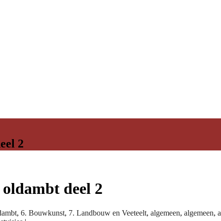
eel 2
 oldambt deel 2
dambt
,
6. Bouwkunst
,
7. Landbouw en Veeteelt
,
algemeen
,
algemeen
,