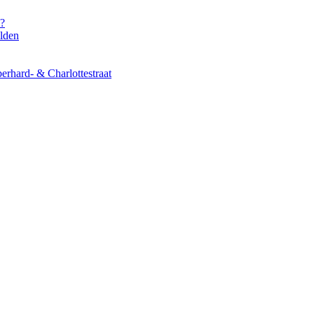
s?
elden
erhard- & Charlottestraat