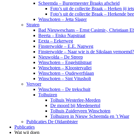
Scheemda – Burgemeester Braaks afscheid
Foto’s uit de collectie Braak – Herken jij iet
Foto’s uit de collectie Braak – Herkende be
Winschoten – Jetta Slager
Straten
Bad Nieuweschans – Ernst Casimir-, Christiaan Eb
Beerta – Etsko Napstraat
Eexta – Eekerweg
Finsterwolde – E.E. Napweg
Finsterwolde – Naar wie is de Sikslaan vernoemd?
Nieuwolda – De Streep
Winschoten – Engelstilstraat
Winschoten – Kloostervallei
Winschoten – Oudewerfslaan
Winschoten – Sint Vitusholt
Vervoer
Winschoten – De trekschuit
Tolhuizen
Tolhuis Westerlee-Meeden
De moord bij Meedenertol
Tolhuis Zuiderveen Winschoten
Tolhuizen in Nieuw Scheemda en ’t Waar
Publicaties De Oldambtster
Publicaties
Wat wij doen