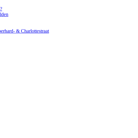
s?
elden
erhard- & Charlottestraat