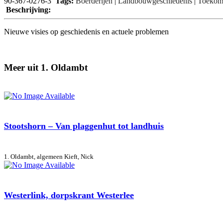
90-367-0276-3
Tags:
Boerderijen
|
Landbouwgeschiedenis
|
Toekoms
Beschrijving:
Nieuwe visies op geschiedenis en actuele problemen
Meer uit 1. Oldambt
Stootshorn – Van plaggenhut tot landhuis
1. Oldambt, algemeen
Kieft, Nick
Westerlink, dorpskrant Westerlee