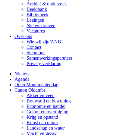
Archief & onderzoek
Beeldbank
Bibliotheek
Lezingen
Nieuwsbrieven
Vacatures
Over ons
Wie wij zijn/ANBI
Contact
Steun ons
Samenwerkingspartners
Privacy verklaring
Nieuws
Agenda
Open Monumentendag
Canon Oldambt
Akker en veen
Bouwstijl en bewoning
Economie en handel
Geloof en overtuiging
Krijg en opstand
Kunst en cultuur
Landschap en water
Macht en gezag