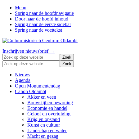
Menu
Spring naar de hoofdnavigatie
Door naar de hoofd inhoud
Spring naar de eerste sidebar
Spring naar de voettekst
Zonder
Header
Inschrijven nieuwsbrief →
verleden
Zoek
Right
geen
op
Zoek
toekomst
deze
op
website
deze
Nieuws
website
Agenda
Open Monumentendag
Canon Oldambt
Akker en veen
Bouwstijl en bewoning
Economie en handel
Geloof en overtuiging
Krijg en opstand
Kunst en cultuur
Landschap en water
Macht en gezag