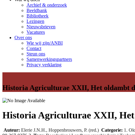
Archief & onderzoek
Beeldbank
Bibliotheek
Lezingen
Nieuwsbrieven
Vacatures
Over ons
Wie wij zijn/ANBI
Contact
Steun ons
Samenwerkingspartners
Privacy verklaring
Historia Agriculturae XXII, Het oldambt d
Historia Agriculturae XXII, Het
Auteur:
Elerie J.N.H., Hoppenbrouwers, P. (red.)
Categorie:
1. Ol