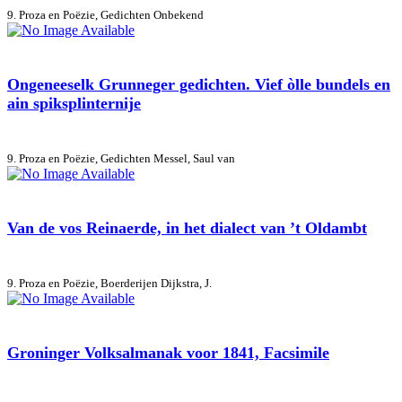
9. Proza en Poëzie, Gedichten
Onbekend
Ongeneeselk Grunneger gedichten. Vief òlle bundels en
ain spiksplinternije
9. Proza en Poëzie, Gedichten
Messel, Saul van
Van de vos Reinaerde, in het dialect van ’t Oldambt
9. Proza en Poëzie, Boerderijen
Dijkstra, J.
Groninger Volksalmanak voor 1841, Facsimile