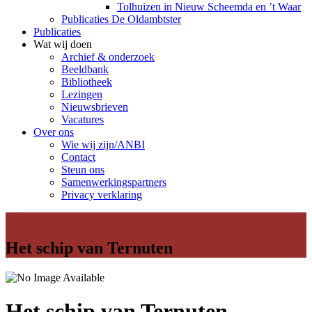
Tolhuizen in Nieuw Scheemda en ’t Waar
Publicaties De Oldambtster
Publicaties
Wat wij doen
Archief & onderzoek
Beeldbank
Bibliotheek
Lezingen
Nieuwsbrieven
Vacatures
Over ons
Wie wij zijn/ANBI
Contact
Steun ons
Samenwerkingspartners
Privacy verklaring
Het schip van Ternuten
Het schip van Ternuten