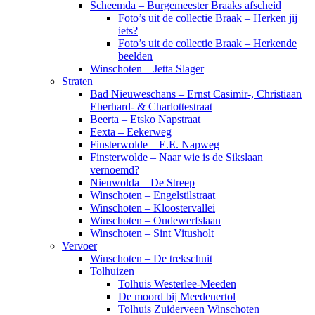
Scheemda – Burgemeester Braaks afscheid
Foto’s uit de collectie Braak – Herken jij
iets?
Foto’s uit de collectie Braak – Herkende
beelden
Winschoten – Jetta Slager
Straten
Bad Nieuweschans – Ernst Casimir-, Christiaan
Eberhard- & Charlottestraat
Beerta – Etsko Napstraat
Eexta – Eekerweg
Finsterwolde – E.E. Napweg
Finsterwolde – Naar wie is de Sikslaan
vernoemd?
Nieuwolda – De Streep
Winschoten – Engelstilstraat
Winschoten – Kloostervallei
Winschoten – Oudewerfslaan
Winschoten – Sint Vitusholt
Vervoer
Winschoten – De trekschuit
Tolhuizen
Tolhuis Westerlee-Meeden
De moord bij Meedenertol
Tolhuis Zuiderveen Winschoten