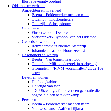
Illustratieverantwoording
Oldambtster verhalen
Ambachten en nijverheid
Beerta – Polderwerker met een naam
Oldambt – Klokkengieters
Oudezijl – Scheepsbouw
Gebouwen
Finsterwolde – De toren
Viertorenkerk, symbool van het Oldambt
Gebiedsontwikkeling
Reuzenarbeid in Nieuwe Statenzijl
Johannieters aan de Noordzeekust
Gezondheid en welzijn
Beerta – Van tonnen naar riool
Oldambt – Milieuonderzoek in oorlogstijd
Groningen – ‘RIVM voorschriften’ uit de 18e
eeuw
Leven en wonen
Het boogkabinet
De jeugd van toen
“De Uitzetting”: film over een generatie die
opgroeit in een barakkenkamp
Personen
Beerta – Polderwerker met een naam
Nieuweschans – Aaffien Dijkmans