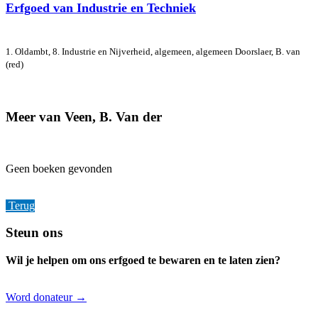
Erfgoed van Industrie en Techniek
1. Oldambt, 8. Industrie en Nijverheid, algemeen, algemeen
Doorslaer, B. van
(red)
Meer van Veen, B. Van der
Geen boeken gevonden
Terug
Footer
Steun ons
Wil je helpen om ons erfgoed te bewaren en te laten zien?
Word donateur →