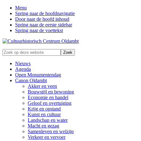
Menu
Spring naar de hoofdnavigatie
Door naar de hoofd inhoud
Spring naar de eerste sidebar
Spring naar de voettekst
Zonder
Zoek
verleden
op
geen
deze
Nieuws
toekomst
website
Agenda
Open Monumentendag
Canon Oldambt
Akker en veen
Bouwstijl en bewoning
Economie en handel
Geloof en overtuiging
Krijg en opstand
Kunst en cultuur
Landschap en water
Macht en gezag
Samenleven en welzijn
Verkeer en vervoer