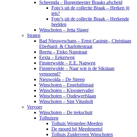
Scheemda – Burgemeester Braaks afscheid
Foto’s uit de collectie Braak – Herken jij
iets?
Foto’s uit de collectie Braak – Herkende
beelden
Winschoten – Jetta Slager
Straten
Bad Nieuweschans – Ernst Casimir-, Christiaan
Eberhard- & Charlottestraat
Beerta – Etsko Napstraat
Eexta – Eekerweg
Finsterwolde – E.E. Napweg
Finsterwolde – Naar wie is de Sikslaan
vernoemd?
Nieuwolda – De Streep
Winschoten – Engelstilstraat
Winschoten – Kloostervallei
Winschoten – Oudewerfslaan
Winschoten – Sint Vitusholt
Vervoer
Winschoten – De trekschuit
Tolhuizen
Tolhuis Westerlee-Meeden
De moord bij Meedenertol
Tolhuis Zuiderveen Winschoten