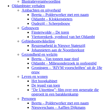
Illustratieverantwoording
Oldambtster verhalen
Ambachten en nijverheid
Beerta – Polderwerker met een naam
Oldambt – Klokkengieters
Oudezijl – Scheepsbouw
Gebouwen
Finsterwolde – De toren
Viertorenkerk, symbool van het Oldambt
Gebiedsontwikkeling
Reuzenarbeid in Nieuwe Statenzijl
Johannieters aan de Noordzeekust
Gezondheid en welzijn
Beerta – Van tonnen naar riool
Oldambt – Milieuonderzoek in oorlogstijd
Groningen – ‘RIVM voorschriften’ uit de 18e
eeuw
Leven en wonen
Het boogkabinet
De jeugd van toen
“De Uitzetting”: film over een generatie die
opgroeit in een barakkenkamp
Personen
Beerta – Polderwerker met een naam
Nieuweschans – Aaffien Dijkmans