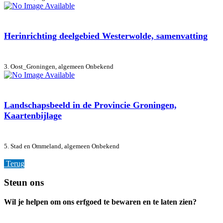
Herinrichting deelgebied Westerwolde, samenvatting
3. Oost_Groningen, algemeen
Onbekend
Landschapsbeeld in de Provincie Groningen,
Kaartenbijlage
5. Stad en Ommeland, algemeen
Onbekend
Terug
Footer
Steun ons
Wil je helpen om ons erfgoed te bewaren en te laten zien?