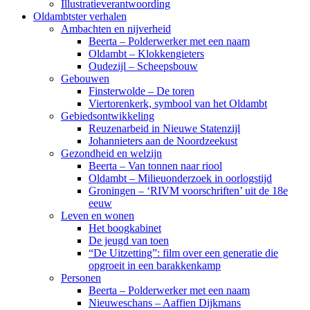
Illustratieverantwoording
Oldambtster verhalen
Ambachten en nijverheid
Beerta – Polderwerker met een naam
Oldambt – Klokkengieters
Oudezijl – Scheepsbouw
Gebouwen
Finsterwolde – De toren
Viertorenkerk, symbool van het Oldambt
Gebiedsontwikkeling
Reuzenarbeid in Nieuwe Statenzijl
Johannieters aan de Noordzeekust
Gezondheid en welzijn
Beerta – Van tonnen naar riool
Oldambt – Milieuonderzoek in oorlogstijd
Groningen – ‘RIVM voorschriften’ uit de 18e
eeuw
Leven en wonen
Het boogkabinet
De jeugd van toen
“De Uitzetting”: film over een generatie die
opgroeit in een barakkenkamp
Personen
Beerta – Polderwerker met een naam
Nieuweschans – Aaffien Dijkmans