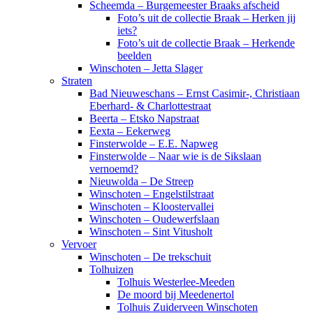
Scheemda – Burgemeester Braaks afscheid
Foto’s uit de collectie Braak – Herken jij
iets?
Foto’s uit de collectie Braak – Herkende
beelden
Winschoten – Jetta Slager
Straten
Bad Nieuweschans – Ernst Casimir-, Christiaan
Eberhard- & Charlottestraat
Beerta – Etsko Napstraat
Eexta – Eekerweg
Finsterwolde – E.E. Napweg
Finsterwolde – Naar wie is de Sikslaan
vernoemd?
Nieuwolda – De Streep
Winschoten – Engelstilstraat
Winschoten – Kloostervallei
Winschoten – Oudewerfslaan
Winschoten – Sint Vitusholt
Vervoer
Winschoten – De trekschuit
Tolhuizen
Tolhuis Westerlee-Meeden
De moord bij Meedenertol
Tolhuis Zuiderveen Winschoten