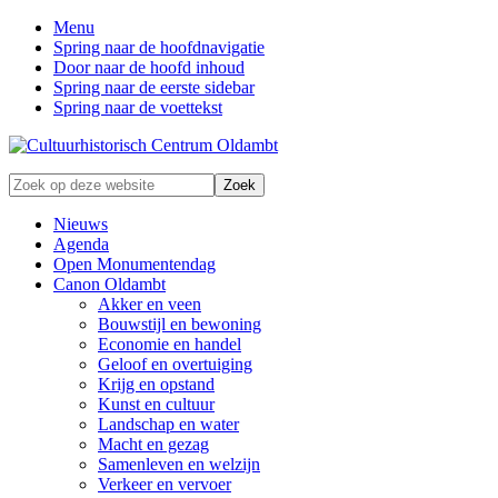
Menu
Spring naar de hoofdnavigatie
Door naar de hoofd inhoud
Spring naar de eerste sidebar
Spring naar de voettekst
Zonder
Zoek
verleden
op
geen
deze
Nieuws
toekomst
website
Agenda
Open Monumentendag
Canon Oldambt
Akker en veen
Bouwstijl en bewoning
Economie en handel
Geloof en overtuiging
Krijg en opstand
Kunst en cultuur
Landschap en water
Macht en gezag
Samenleven en welzijn
Verkeer en vervoer