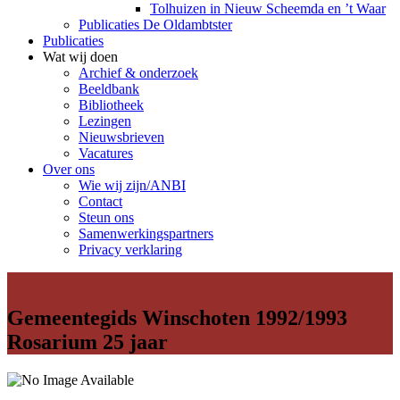
Tolhuizen in Nieuw Scheemda en ’t Waar
Publicaties De Oldambtster
Publicaties
Wat wij doen
Archief & onderzoek
Beeldbank
Bibliotheek
Lezingen
Nieuwsbrieven
Vacatures
Over ons
Wie wij zijn/ANBI
Contact
Steun ons
Samenwerkingspartners
Privacy verklaring
Gemeentegids Winschoten 1992/1993
Rosarium 25 jaar