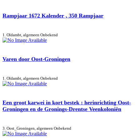
Rampjaar 1672 Kalender , 350 Rampjaar
1. Oldambt, algemeen
Onbekend
Varen door Oost-Groningen
1. Oldambt, algemeen
Onbekend
Een groot karwei in kort bestek : herinrichting Oost-
Groningen en de Gronings-Drentse Veenkoloniën
3. Oost_Groningen, algemeen
Onbekend