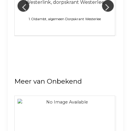
t
Westerlink, dorpskrant Westerlee
1. Oldambt, algemeen
Dorpskrant Westerlee
1. Ol
Meer van Onbekend