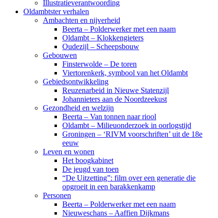
Illustratieverantwoording
Oldambtster verhalen
Ambachten en nijverheid
Beerta – Polderwerker met een naam
Oldambt – Klokkengieters
Oudezijl – Scheepsbouw
Gebouwen
Finsterwolde – De toren
Viertorenkerk, symbool van het Oldambt
Gebiedsontwikkeling
Reuzenarbeid in Nieuwe Statenzijl
Johannieters aan de Noordzeekust
Gezondheid en welzijn
Beerta – Van tonnen naar riool
Oldambt – Milieuonderzoek in oorlogstijd
Groningen – ‘RIVM voorschriften’ uit de 18e
eeuw
Leven en wonen
Het boogkabinet
De jeugd van toen
“De Uitzetting”: film over een generatie die
opgroeit in een barakkenkamp
Personen
Beerta – Polderwerker met een naam
Nieuweschans – Aaffien Dijkmans