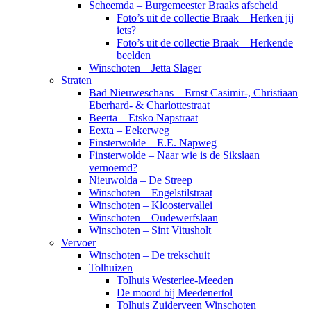
Scheemda – Burgemeester Braaks afscheid
Foto’s uit de collectie Braak – Herken jij
iets?
Foto’s uit de collectie Braak – Herkende
beelden
Winschoten – Jetta Slager
Straten
Bad Nieuweschans – Ernst Casimir-, Christiaan
Eberhard- & Charlottestraat
Beerta – Etsko Napstraat
Eexta – Eekerweg
Finsterwolde – E.E. Napweg
Finsterwolde – Naar wie is de Sikslaan
vernoemd?
Nieuwolda – De Streep
Winschoten – Engelstilstraat
Winschoten – Kloostervallei
Winschoten – Oudewerfslaan
Winschoten – Sint Vitusholt
Vervoer
Winschoten – De trekschuit
Tolhuizen
Tolhuis Westerlee-Meeden
De moord bij Meedenertol
Tolhuis Zuiderveen Winschoten