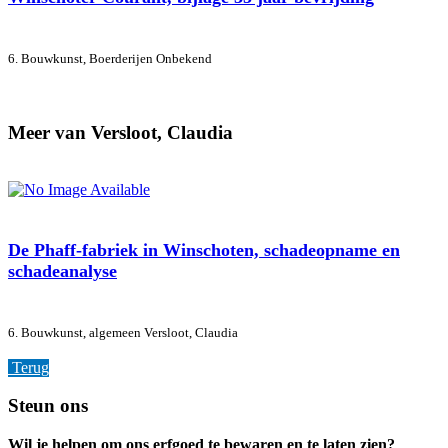
6. Bouwkunst, Boerderijen
Onbekend
Meer van Versloot, Claudia
De Phaff-fabriek in Winschoten, schadeopname en
schadeanalyse
6. Bouwkunst, algemeen
Versloot, Claudia
Terug
Footer
Steun ons
Wil je helpen om ons erfgoed te bewaren en te laten zien?