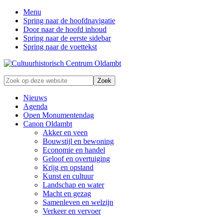
Menu
Spring naar de hoofdnavigatie
Door naar de hoofd inhoud
Spring naar de eerste sidebar
Spring naar de voettekst
Zonder
Zoek
verleden
op
geen
deze
Nieuws
toekomst
website
Agenda
Open Monumentendag
Canon Oldambt
Akker en veen
Bouwstijl en bewoning
Economie en handel
Geloof en overtuiging
Krijg en opstand
Kunst en cultuur
Landschap en water
Macht en gezag
Samenleven en welzijn
Verkeer en vervoer