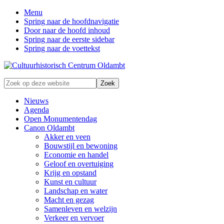
Menu
Spring naar de hoofdnavigatie
Door naar de hoofd inhoud
Spring naar de eerste sidebar
Spring naar de voettekst
Zonder
Zoek
verleden
op
geen
deze
Nieuws
toekomst
website
Agenda
Open Monumentendag
Canon Oldambt
Akker en veen
Bouwstijl en bewoning
Economie en handel
Geloof en overtuiging
Krijg en opstand
Kunst en cultuur
Landschap en water
Macht en gezag
Samenleven en welzijn
Verkeer en vervoer