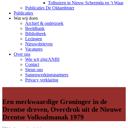
Tolhuizen in Nieuw Scheemda en ’t Waar
Publicaties De Oldambtster
Publicaties
Wat wij doen
Archief & onderzoek
Beeldbank
Bibliotheek
Lezingen
Nieuwsbrieven
Vacatures
Over ons
Wie wij zijn/ANBI
Contact
Steun ons
Samenwerkingspartners
Privacy verklaring
Een merkwaardige Groninger in de
Drentse dreven, Overdruk uit de Nieuwe
Drentse Volksalmanak 1979