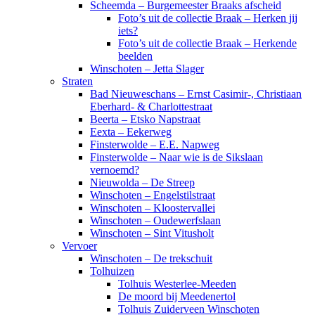
Scheemda – Burgemeester Braaks afscheid
Foto’s uit de collectie Braak – Herken jij
iets?
Foto’s uit de collectie Braak – Herkende
beelden
Winschoten – Jetta Slager
Straten
Bad Nieuweschans – Ernst Casimir-, Christiaan
Eberhard- & Charlottestraat
Beerta – Etsko Napstraat
Eexta – Eekerweg
Finsterwolde – E.E. Napweg
Finsterwolde – Naar wie is de Sikslaan
vernoemd?
Nieuwolda – De Streep
Winschoten – Engelstilstraat
Winschoten – Kloostervallei
Winschoten – Oudewerfslaan
Winschoten – Sint Vitusholt
Vervoer
Winschoten – De trekschuit
Tolhuizen
Tolhuis Westerlee-Meeden
De moord bij Meedenertol
Tolhuis Zuiderveen Winschoten