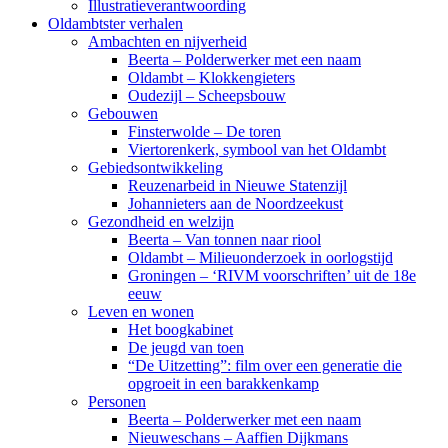
Illustratieverantwoording
Oldambtster verhalen
Ambachten en nijverheid
Beerta – Polderwerker met een naam
Oldambt – Klokkengieters
Oudezijl – Scheepsbouw
Gebouwen
Finsterwolde – De toren
Viertorenkerk, symbool van het Oldambt
Gebiedsontwikkeling
Reuzenarbeid in Nieuwe Statenzijl
Johannieters aan de Noordzeekust
Gezondheid en welzijn
Beerta – Van tonnen naar riool
Oldambt – Milieuonderzoek in oorlogstijd
Groningen – ‘RIVM voorschriften’ uit de 18e
eeuw
Leven en wonen
Het boogkabinet
De jeugd van toen
“De Uitzetting”: film over een generatie die
opgroeit in een barakkenkamp
Personen
Beerta – Polderwerker met een naam
Nieuweschans – Aaffien Dijkmans