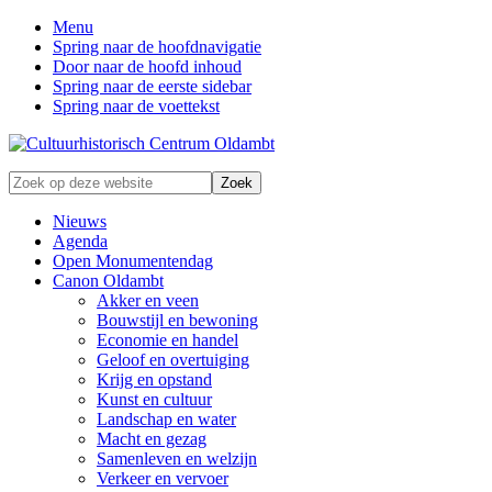
Menu
Spring naar de hoofdnavigatie
Door naar de hoofd inhoud
Spring naar de eerste sidebar
Spring naar de voettekst
Zonder
Zoek
verleden
op
geen
deze
Nieuws
toekomst
website
Agenda
Open Monumentendag
Canon Oldambt
Akker en veen
Bouwstijl en bewoning
Economie en handel
Geloof en overtuiging
Krijg en opstand
Kunst en cultuur
Landschap en water
Macht en gezag
Samenleven en welzijn
Verkeer en vervoer