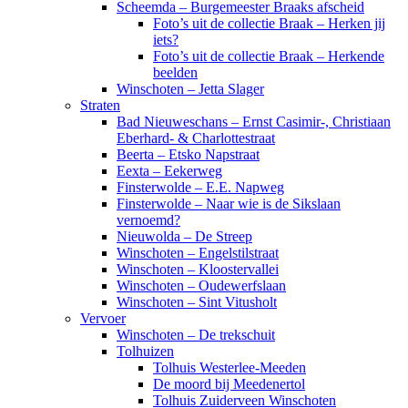
Scheemda – Burgemeester Braaks afscheid
Foto’s uit de collectie Braak – Herken jij
iets?
Foto’s uit de collectie Braak – Herkende
beelden
Winschoten – Jetta Slager
Straten
Bad Nieuweschans – Ernst Casimir-, Christiaan
Eberhard- & Charlottestraat
Beerta – Etsko Napstraat
Eexta – Eekerweg
Finsterwolde – E.E. Napweg
Finsterwolde – Naar wie is de Sikslaan
vernoemd?
Nieuwolda – De Streep
Winschoten – Engelstilstraat
Winschoten – Kloostervallei
Winschoten – Oudewerfslaan
Winschoten – Sint Vitusholt
Vervoer
Winschoten – De trekschuit
Tolhuizen
Tolhuis Westerlee-Meeden
De moord bij Meedenertol
Tolhuis Zuiderveen Winschoten