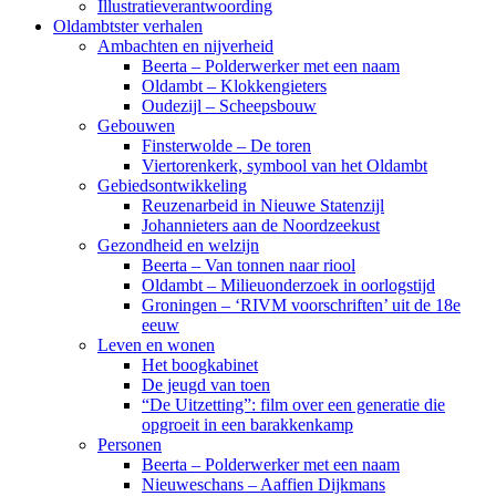
Illustratieverantwoording
Oldambtster verhalen
Ambachten en nijverheid
Beerta – Polderwerker met een naam
Oldambt – Klokkengieters
Oudezijl – Scheepsbouw
Gebouwen
Finsterwolde – De toren
Viertorenkerk, symbool van het Oldambt
Gebiedsontwikkeling
Reuzenarbeid in Nieuwe Statenzijl
Johannieters aan de Noordzeekust
Gezondheid en welzijn
Beerta – Van tonnen naar riool
Oldambt – Milieuonderzoek in oorlogstijd
Groningen – ‘RIVM voorschriften’ uit de 18e
eeuw
Leven en wonen
Het boogkabinet
De jeugd van toen
“De Uitzetting”: film over een generatie die
opgroeit in een barakkenkamp
Personen
Beerta – Polderwerker met een naam
Nieuweschans – Aaffien Dijkmans