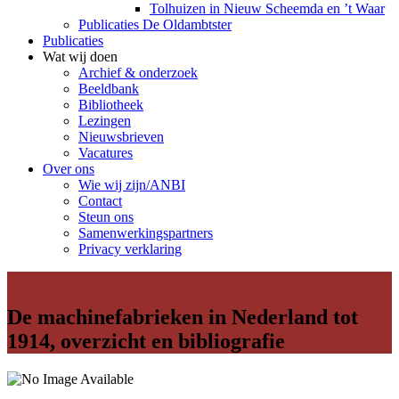
Tolhuizen in Nieuw Scheemda en ’t Waar
Publicaties De Oldambtster
Publicaties
Wat wij doen
Archief & onderzoek
Beeldbank
Bibliotheek
Lezingen
Nieuwsbrieven
Vacatures
Over ons
Wie wij zijn/ANBI
Contact
Steun ons
Samenwerkingspartners
Privacy verklaring
De machinefabrieken in Nederland tot
1914, overzicht en bibliografie