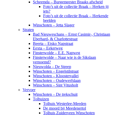
Scheemda – Burgemeester Braaks afscheid
Foto’s uit de collectie Braak – Herken jij
iets?
Foto’s uit de collectie Braak – Herkende
beelden
Winschoten – Jetta Slager
Straten
Bad Nieuweschans – Ernst Casimir-, Christiaan
Eberhard- & Charlottestraat
Beerta – Etsko Napstraat
Eexta – Eekerweg
Finsterwolde – E.E. Napweg
Finsterwolde – Naar wie is de Sikslaan
vernoemd?
Nieuwolda – De Streep
Winschoten – Engelstilstraat
Winschoten – Kloostervallei
Winschoten – Oudewerfslaan
Winschoten – Sint Vitusholt
Vervoer
Winschoten – De trekschuit
Tolhuizen
Tolhuis Westerlee-Meeden
De moord bij Meedenertol
Tolhuis Zuiderveen Winschoten