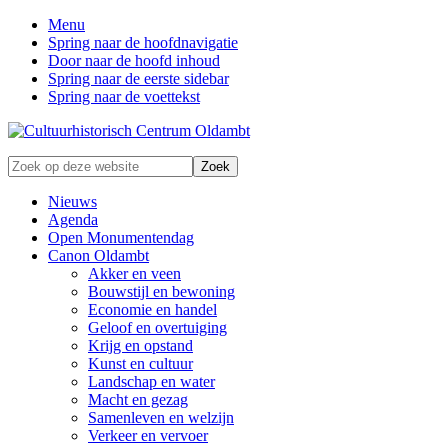
Menu
Spring naar de hoofdnavigatie
Door naar de hoofd inhoud
Spring naar de eerste sidebar
Spring naar de voettekst
Zonder
Zoek
verleden
op
geen
deze
Nieuws
toekomst
website
Agenda
Open Monumentendag
Canon Oldambt
Akker en veen
Bouwstijl en bewoning
Economie en handel
Geloof en overtuiging
Krijg en opstand
Kunst en cultuur
Landschap en water
Macht en gezag
Samenleven en welzijn
Verkeer en vervoer