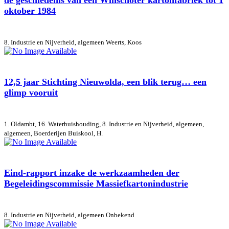
de geschiedenis van een Winschoter kartonfabriek tot 1
oktober 1984
8. Industrie en Nijverheid, algemeen
Weerts, Koos
12,5 jaar Stichting Nieuwolda, een blik terug… een
glimp vooruit
1. Oldambt, 16. Waterhuishouding, 8. Industrie en Nijverheid, algemeen,
algemeen, Boerderijen
Buiskool, H.
Eind-rapport inzake de werkzaamheden der
Begeleidingscommissie Massiefkartonindustrie
8. Industrie en Nijverheid, algemeen
Onbekend