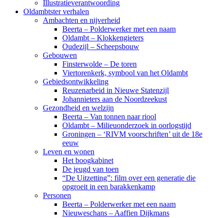
Illustratieverantwoording
Oldambtster verhalen
Ambachten en nijverheid
Beerta – Polderwerker met een naam
Oldambt – Klokkengieters
Oudezijl – Scheepsbouw
Gebouwen
Finsterwolde – De toren
Viertorenkerk, symbool van het Oldambt
Gebiedsontwikkeling
Reuzenarbeid in Nieuwe Statenzijl
Johannieters aan de Noordzeekust
Gezondheid en welzijn
Beerta – Van tonnen naar riool
Oldambt – Milieuonderzoek in oorlogstijd
Groningen – ‘RIVM voorschriften’ uit de 18e
eeuw
Leven en wonen
Het boogkabinet
De jeugd van toen
“De Uitzetting”: film over een generatie die
opgroeit in een barakkenkamp
Personen
Beerta – Polderwerker met een naam
Nieuweschans – Aaffien Dijkmans