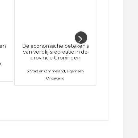
pen
De economische betekenis
Verkeerste
van verblijfsrecreatie in de
provincie Groningen
,
5. Stad en Omm
Onb
5. Stad en Ommeland, algemeen
Onbekend