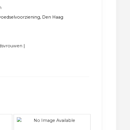
n
 voedselvoorziening, Den Haag
ndsvrouwen
|