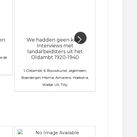
gen
We hadden geen keus.
Vervolging va
Interviews met
in Groning
landarbeidsters uit het
Oldambt 1920-1940
ge de
6. Bouwkunst, Boer
Barske
1. Oldambt, 6. Bouwkunst, algemeen,
Boerderijen
Hibma, Amarens. Hoekstra,
Wiebe. Uil, Tilly.