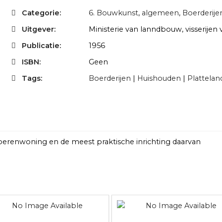
Categorie:
6. Bouwkunst
,
algemeen
,
Boerderije
Uitgever:
Ministerie van lanndbouw, visserijen
Publicatie:
1956
ISBN:
Geen
Tags:
Boerderijen
|
Huishouden
|
Plattela
oerenwoning en de meest praktische inrichting daarvan