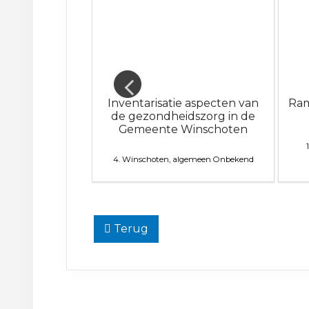
eids plan
Inventarisatie aspecten van
Ram
ie Winschoten
de gezondheidszorg in de
Gemeente Winschoten
lgemeen
Onbekend
4. Winschoten, algemeen
Onbekend
Terug