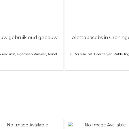
euw gebruik oud gebouw
Aletta Jacobs in Gronin
Bouwkunst, algemeen
Pasveer, Annet
6. Bouwkunst, Boerderijen
Wilde, In