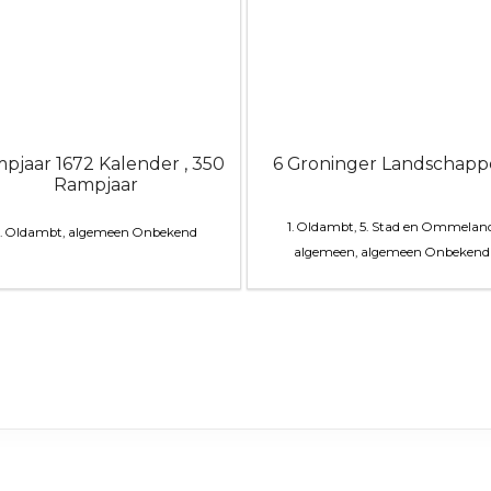
pjaar 1672 Kalender , 350
6 Groninger Landschap
Rampjaar
1. Oldambt, 5. Stad en Ommeland
1. Oldambt, algemeen
Onbekend
algemeen, algemeen
Onbekend