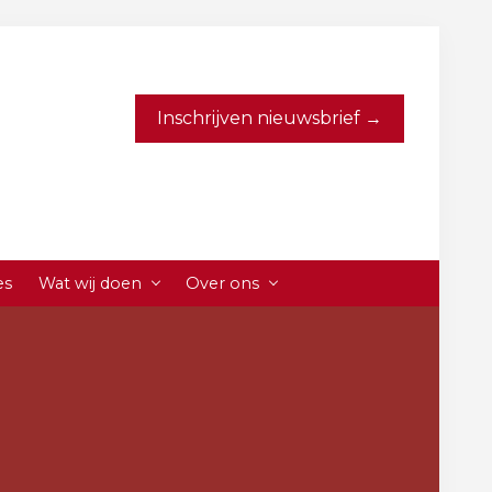
Inschrijven nieuwsbrief →
es
Wat wij doen
Over ons