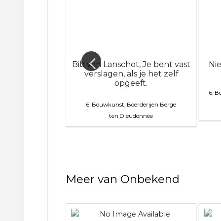
nalyse Oost-
Bib van Lanschot, Je bent vast
Ni
. Deel 2
verslagen, als je het zelf
opgeeft.
6. 
n, 6. Bouwkunst,
6. Bouwkunst, Boerderijen
Berge
en
Priemus,H. Dr. Ir.
ten,Dieudonnée
Meer van Onbekend