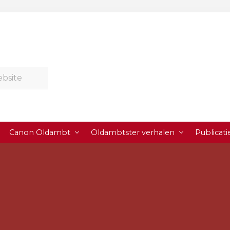
Canon Oldambt
Oldambtster verhalen
Publicati