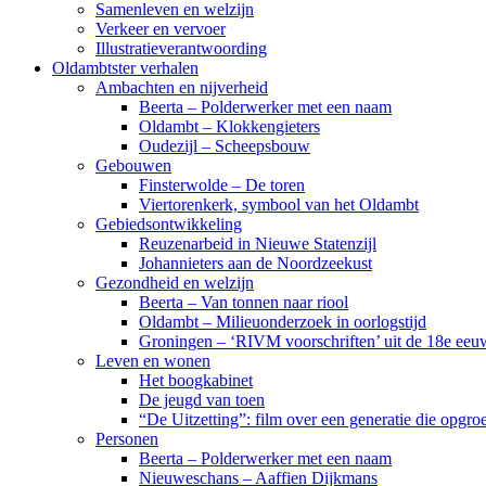
Samenleven en welzijn
Verkeer en vervoer
Illustratieverantwoording
Oldambtster verhalen
Ambachten en nijverheid
Beerta – Polderwerker met een naam
Oldambt – Klokkengieters
Oudezijl – Scheepsbouw
Gebouwen
Finsterwolde – De toren
Viertorenkerk, symbool van het Oldambt
Gebiedsontwikkeling
Reuzenarbeid in Nieuwe Statenzijl
Johannieters aan de Noordzeekust
Gezondheid en welzijn
Beerta – Van tonnen naar riool
Oldambt – Milieuonderzoek in oorlogstijd
Groningen – ‘RIVM voorschriften’ uit de 18e eeu
Leven en wonen
Het boogkabinet
De jeugd van toen
“De Uitzetting”: film over een generatie die opgr
Personen
Beerta – Polderwerker met een naam
Nieuweschans – Aaffien Dijkmans