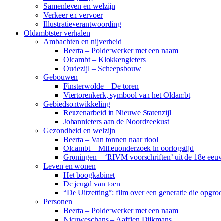
Samenleven en welzijn
Verkeer en vervoer
Illustratieverantwoording
Oldambtster verhalen
Ambachten en nijverheid
Beerta – Polderwerker met een naam
Oldambt – Klokkengieters
Oudezijl – Scheepsbouw
Gebouwen
Finsterwolde – De toren
Viertorenkerk, symbool van het Oldambt
Gebiedsontwikkeling
Reuzenarbeid in Nieuwe Statenzijl
Johannieters aan de Noordzeekust
Gezondheid en welzijn
Beerta – Van tonnen naar riool
Oldambt – Milieuonderzoek in oorlogstijd
Groningen – ‘RIVM voorschriften’ uit de 18e eeu
Leven en wonen
Het boogkabinet
De jeugd van toen
“De Uitzetting”: film over een generatie die opgr
Personen
Beerta – Polderwerker met een naam
Nieuweschans – Aaffien Dijkmans