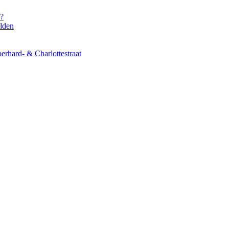
s?
elden
erhard- & Charlottestraat