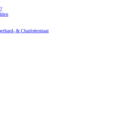
s?
elden
erhard- & Charlottestraat