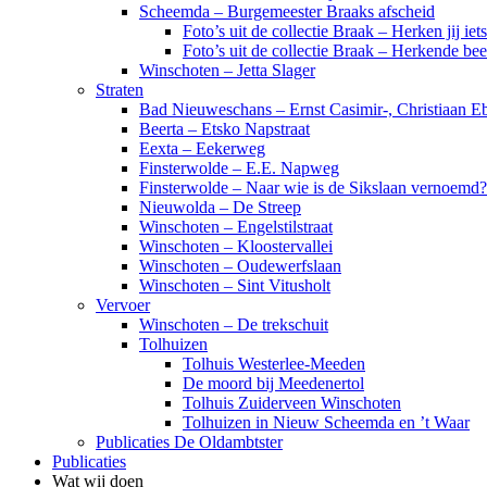
Scheemda – Burgemeester Braaks afscheid
Foto’s uit de collectie Braak – Herken jij iet
Foto’s uit de collectie Braak – Herkende be
Winschoten – Jetta Slager
Straten
Bad Nieuweschans – Ernst Casimir-, Christiaan Eb
Beerta – Etsko Napstraat
Eexta – Eekerweg
Finsterwolde – E.E. Napweg
Finsterwolde – Naar wie is de Sikslaan vernoemd?
Nieuwolda – De Streep
Winschoten – Engelstilstraat
Winschoten – Kloostervallei
Winschoten – Oudewerfslaan
Winschoten – Sint Vitusholt
Vervoer
Winschoten – De trekschuit
Tolhuizen
Tolhuis Westerlee-Meeden
De moord bij Meedenertol
Tolhuis Zuiderveen Winschoten
Tolhuizen in Nieuw Scheemda en ’t Waar
Publicaties De Oldambtster
Publicaties
Wat wij doen