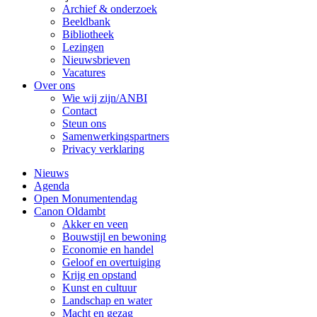
Archief & onderzoek
Beeldbank
Bibliotheek
Lezingen
Nieuwsbrieven
Vacatures
Over ons
Wie wij zijn/ANBI
Contact
Steun ons
Samenwerkingspartners
Privacy verklaring
Nieuws
Agenda
Open Monumentendag
Canon Oldambt
Akker en veen
Bouwstijl en bewoning
Economie en handel
Geloof en overtuiging
Krijg en opstand
Kunst en cultuur
Landschap en water
Macht en gezag