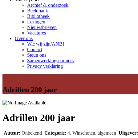
Archief & onderzoek
Beeldbank
Bibliotheek
Lezingen
Nieuwsbrieven
Vacatures
Over ons
Wie wij zijn/ANBI
Contact
Steun ons
Samenwerkingspartners
Privacy verklaring
Adrillen 200 jaar
Adrillen 200 jaar
Auteur:
Onbekend
Categorie:
4. Winschoten
,
algemeen
Uitgever: