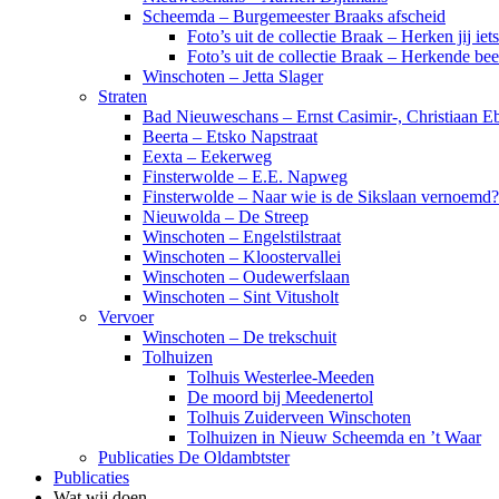
Scheemda – Burgemeester Braaks afscheid
Foto’s uit de collectie Braak – Herken jij iet
Foto’s uit de collectie Braak – Herkende be
Winschoten – Jetta Slager
Straten
Bad Nieuweschans – Ernst Casimir-, Christiaan Eb
Beerta – Etsko Napstraat
Eexta – Eekerweg
Finsterwolde – E.E. Napweg
Finsterwolde – Naar wie is de Sikslaan vernoemd?
Nieuwolda – De Streep
Winschoten – Engelstilstraat
Winschoten – Kloostervallei
Winschoten – Oudewerfslaan
Winschoten – Sint Vitusholt
Vervoer
Winschoten – De trekschuit
Tolhuizen
Tolhuis Westerlee-Meeden
De moord bij Meedenertol
Tolhuis Zuiderveen Winschoten
Tolhuizen in Nieuw Scheemda en ’t Waar
Publicaties De Oldambtster
Publicaties
Wat wij doen