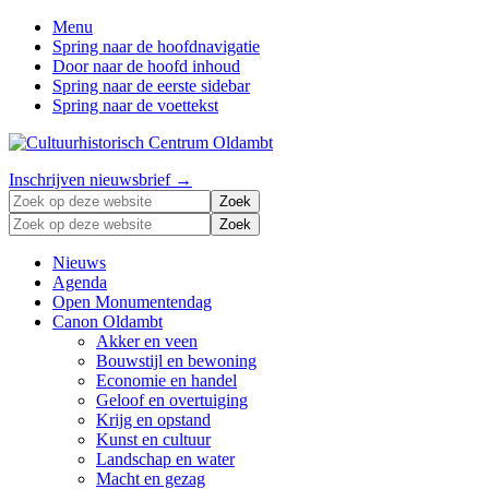
Menu
Spring naar de hoofdnavigatie
Door naar de hoofd inhoud
Spring naar de eerste sidebar
Spring naar de voettekst
Zonder
Header
Inschrijven nieuwsbrief →
verleden
Zoek
Right
geen
op
Zoek
toekomst
deze
op
website
deze
Nieuws
website
Agenda
Open Monumentendag
Canon Oldambt
Akker en veen
Bouwstijl en bewoning
Economie en handel
Geloof en overtuiging
Krijg en opstand
Kunst en cultuur
Landschap en water
Macht en gezag