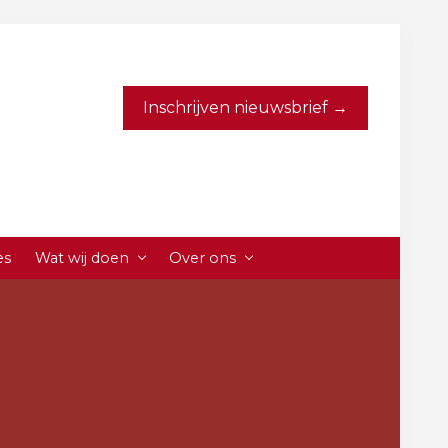
Inschrijven nieuwsbrief →
es
Wat wij doen
Over ons