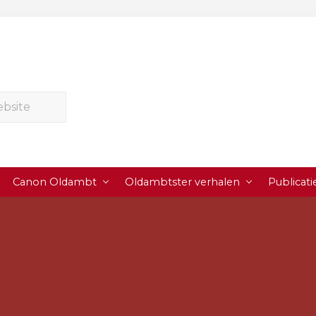
Canon Oldambt
Oldambtster verhalen
Publicati