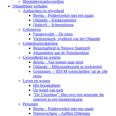
Illustratieverantwoording
Oldambtster verhalen
Ambachten en nijverheid
Beerta – Polderwerker met een naam
Oldambt – Klokkengieters
Oudezijl – Scheepsbouw
Gebouwen
Finsterwolde – De toren
Viertorenkerk, symbool van het Oldambt
Gebiedsontwikkeling
Reuzenarbeid in Nieuwe Statenzijl
Johannieters aan de Noordzeekust
Gezondheid en welzijn
Beerta – Van tonnen naar riool
Oldambt – Milieuonderzoek in oorlogstijd
Groningen – ‘RIVM voorschriften’ uit de 18e
eeuw
Leven en wonen
Het boogkabinet
De jeugd van toen
“De Uitzetting”: film over een generatie die
opgroeit in een barakkenkamp
Personen
Beerta – Polderwerker met een naam
Nieuweschans – Aaffien Dijkmans