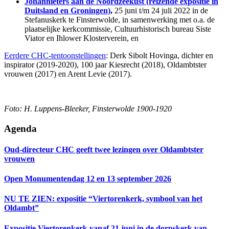
Johannieters aan de Noordzeekust (reizende expositie in
Duitsland en Groningen)
,
25 juni t/m 24 juli 2022 in de
Stefanuskerk te Finsterwolde, in samenwerking met o.a. de
plaatselijke kerkcommissie, Cultuurhistorisch bureau Siste
Viator en Ihlower Klosterverein, en
Eerdere CHC-tentoonstellingen
: Derk Sibolt Hovinga, dichter en
inspirator (2019-2020), 100 jaar Kiesrecht (2018), Oldambtster
vrouwen (2017) en Arent Levie (2017).
Foto: H. Luppens-Bleeker, Finsterwolde 1900-1920
Primaire
Agenda
Sidebar
Oud-directeur CHC geeft twee lezingen over Oldambtster
vrouwen
Open Monumentendag 12 en 13 september 2026
NU TE ZIEN: expositie “Viertorenkerk, symbool van het
Oldambt”
Expositie Viertorenkerk vanaf 21 juni in de dorpskerk van