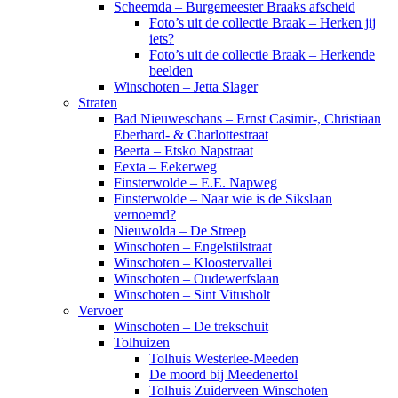
Scheemda – Burgemeester Braaks afscheid
Foto’s uit de collectie Braak – Herken jij
iets?
Foto’s uit de collectie Braak – Herkende
beelden
Winschoten – Jetta Slager
Straten
Bad Nieuweschans – Ernst Casimir-, Christiaan
Eberhard- & Charlottestraat
Beerta – Etsko Napstraat
Eexta – Eekerweg
Finsterwolde – E.E. Napweg
Finsterwolde – Naar wie is de Sikslaan
vernoemd?
Nieuwolda – De Streep
Winschoten – Engelstilstraat
Winschoten – Kloostervallei
Winschoten – Oudewerfslaan
Winschoten – Sint Vitusholt
Vervoer
Winschoten – De trekschuit
Tolhuizen
Tolhuis Westerlee-Meeden
De moord bij Meedenertol
Tolhuis Zuiderveen Winschoten