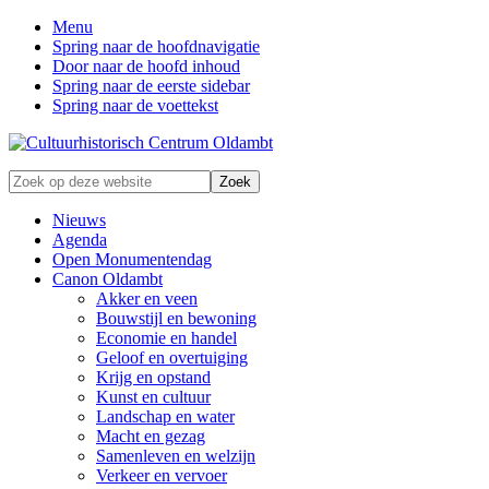
Menu
Spring naar de hoofdnavigatie
Door naar de hoofd inhoud
Spring naar de eerste sidebar
Spring naar de voettekst
Zonder
Zoek
verleden
op
geen
deze
Nieuws
toekomst
website
Agenda
Open Monumentendag
Canon Oldambt
Akker en veen
Bouwstijl en bewoning
Economie en handel
Geloof en overtuiging
Krijg en opstand
Kunst en cultuur
Landschap en water
Macht en gezag
Samenleven en welzijn
Verkeer en vervoer