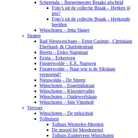
Scheemda – Burgemeester Braaks afscheid
Foto’s uit de collectie Braak – Herken jij
iets?
Foto’s uit de collectie Braak – Herkende
beelden
Winschoten – Jetta Slager
Straten
Bad Nieuweschans – Ernst Casimir-, Christiaan
Eberhard- & Charlottestraat
Beerta – Etsko Napstraat
Eexta – Eekerweg
Finsterwolde – E.E. Napweg
Finsterwolde – Naar wie is de Sikslaan
vernoemd?
Nieuwolda – De Streep
Winschoten – Engelstilstraat
Winschoten – Kloostervallei
Winschoten – Oudewerfslaan
Winschoten – Sint Vitusholt
Vervoer
Winschoten – De trekschuit
Tolhuizen
Tolhuis Westerlee-Meeden
De moord bij Meedenertol
Tolhuis Zuiderveen Winschoten