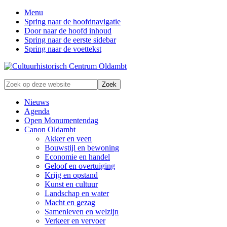
Menu
Spring naar de hoofdnavigatie
Door naar de hoofd inhoud
Spring naar de eerste sidebar
Spring naar de voettekst
Zonder
Zoek
verleden
op
geen
deze
Nieuws
toekomst
website
Agenda
Open Monumentendag
Canon Oldambt
Akker en veen
Bouwstijl en bewoning
Economie en handel
Geloof en overtuiging
Krijg en opstand
Kunst en cultuur
Landschap en water
Macht en gezag
Samenleven en welzijn
Verkeer en vervoer