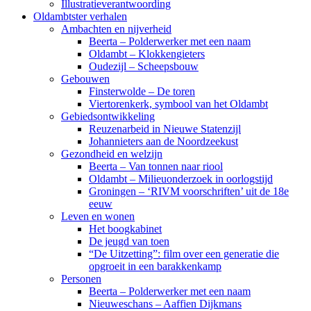
Illustratieverantwoording
Oldambtster verhalen
Ambachten en nijverheid
Beerta – Polderwerker met een naam
Oldambt – Klokkengieters
Oudezijl – Scheepsbouw
Gebouwen
Finsterwolde – De toren
Viertorenkerk, symbool van het Oldambt
Gebiedsontwikkeling
Reuzenarbeid in Nieuwe Statenzijl
Johannieters aan de Noordzeekust
Gezondheid en welzijn
Beerta – Van tonnen naar riool
Oldambt – Milieuonderzoek in oorlogstijd
Groningen – ‘RIVM voorschriften’ uit de 18e
eeuw
Leven en wonen
Het boogkabinet
De jeugd van toen
“De Uitzetting”: film over een generatie die
opgroeit in een barakkenkamp
Personen
Beerta – Polderwerker met een naam
Nieuweschans – Aaffien Dijkmans