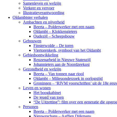
Samenleven en welzijn
Verkeer en vervoer
Illustratieverantwoording
Oldambtster verhalen
Ambachten en nijverheid
Beerta – Polderwerker met een naam
Oldambt – Klokkengieters
Oudezijl – Scheepsbouw
Gebouwen
Finsterwolde – De toren
Viertorenkerk, symbool van het Oldambt
Gebiedsontwikkeling
Reuzenarbeid in Nieuwe Statenzijl
Johannieters aan de Noordzeekust
Gezondheid en welzijn
Beerta – Van tonnen naar riool
Oldambt – Milieuonderzoek in oorlogstijd
Groningen – ‘RIVM voorschriften’ uit de 18e eeu
Leven en wonen
Het boogkabinet
De jeugd van toen
“De Uitzetting”: film over een generatie die opgr
Personen
Beerta – Polderwerker met een naam
Nieuweschans – Aaffien Dijkmans