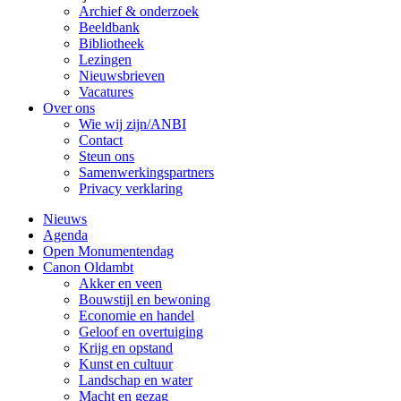
Archief & onderzoek
Beeldbank
Bibliotheek
Lezingen
Nieuwsbrieven
Vacatures
Over ons
Wie wij zijn/ANBI
Contact
Steun ons
Samenwerkingspartners
Privacy verklaring
Nieuws
Agenda
Open Monumentendag
Canon Oldambt
Akker en veen
Bouwstijl en bewoning
Economie en handel
Geloof en overtuiging
Krijg en opstand
Kunst en cultuur
Landschap en water
Macht en gezag