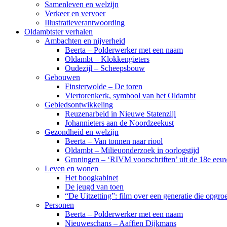
Samenleven en welzijn
Verkeer en vervoer
Illustratieverantwoording
Oldambtster verhalen
Ambachten en nijverheid
Beerta – Polderwerker met een naam
Oldambt – Klokkengieters
Oudezijl – Scheepsbouw
Gebouwen
Finsterwolde – De toren
Viertorenkerk, symbool van het Oldambt
Gebiedsontwikkeling
Reuzenarbeid in Nieuwe Statenzijl
Johannieters aan de Noordzeekust
Gezondheid en welzijn
Beerta – Van tonnen naar riool
Oldambt – Milieuonderzoek in oorlogstijd
Groningen – ‘RIVM voorschriften’ uit de 18e eeu
Leven en wonen
Het boogkabinet
De jeugd van toen
“De Uitzetting”: film over een generatie die opgr
Personen
Beerta – Polderwerker met een naam
Nieuweschans – Aaffien Dijkmans