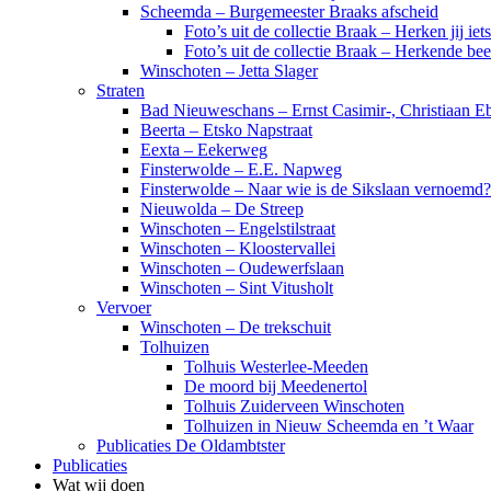
Scheemda – Burgemeester Braaks afscheid
Foto’s uit de collectie Braak – Herken jij iet
Foto’s uit de collectie Braak – Herkende be
Winschoten – Jetta Slager
Straten
Bad Nieuweschans – Ernst Casimir-, Christiaan Eb
Beerta – Etsko Napstraat
Eexta – Eekerweg
Finsterwolde – E.E. Napweg
Finsterwolde – Naar wie is de Sikslaan vernoemd?
Nieuwolda – De Streep
Winschoten – Engelstilstraat
Winschoten – Kloostervallei
Winschoten – Oudewerfslaan
Winschoten – Sint Vitusholt
Vervoer
Winschoten – De trekschuit
Tolhuizen
Tolhuis Westerlee-Meeden
De moord bij Meedenertol
Tolhuis Zuiderveen Winschoten
Tolhuizen in Nieuw Scheemda en ’t Waar
Publicaties De Oldambtster
Publicaties
Wat wij doen