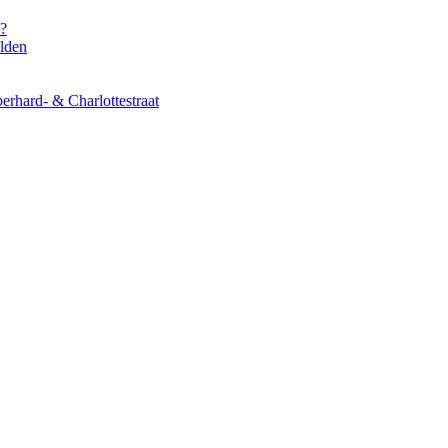
s?
elden
erhard- & Charlottestraat