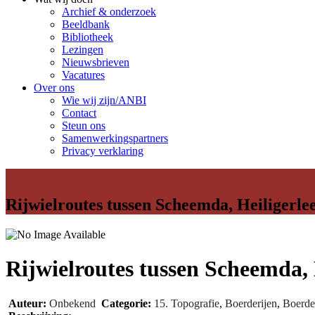
Archief & onderzoek
Beeldbank
Bibliotheek
Lezingen
Nieuwsbrieven
Vacatures
Over ons
Wie wij zijn/ANBI
Contact
Steun ons
Samenwerkingspartners
Privacy verklaring
Rijwielroutes tussen Scheemda, Heiligerle
Rijwielroutes tussen Scheemda, 
Auteur:
Onbekend
Categorie:
15. Topografie
,
Boerderijen
,
Boerde