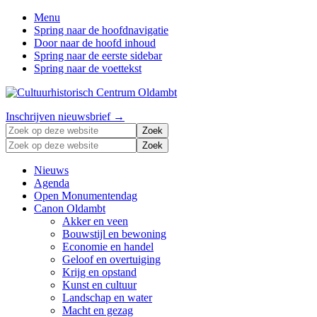
Menu
Spring naar de hoofdnavigatie
Door naar de hoofd inhoud
Spring naar de eerste sidebar
Spring naar de voettekst
Zonder
Header
Inschrijven nieuwsbrief →
verleden
Zoek
Right
geen
op
Zoek
toekomst
deze
op
website
deze
Nieuws
website
Agenda
Open Monumentendag
Canon Oldambt
Akker en veen
Bouwstijl en bewoning
Economie en handel
Geloof en overtuiging
Krijg en opstand
Kunst en cultuur
Landschap en water
Macht en gezag