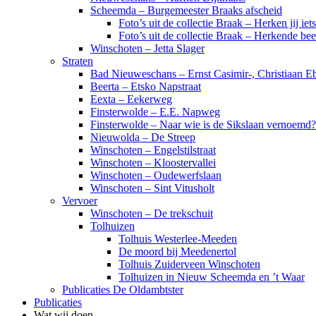
Scheemda – Burgemeester Braaks afscheid
Foto’s uit de collectie Braak – Herken jij iet
Foto’s uit de collectie Braak – Herkende be
Winschoten – Jetta Slager
Straten
Bad Nieuweschans – Ernst Casimir-, Christiaan Eb
Beerta – Etsko Napstraat
Eexta – Eekerweg
Finsterwolde – E.E. Napweg
Finsterwolde – Naar wie is de Sikslaan vernoemd?
Nieuwolda – De Streep
Winschoten – Engelstilstraat
Winschoten – Kloostervallei
Winschoten – Oudewerfslaan
Winschoten – Sint Vitusholt
Vervoer
Winschoten – De trekschuit
Tolhuizen
Tolhuis Westerlee-Meeden
De moord bij Meedenertol
Tolhuis Zuiderveen Winschoten
Tolhuizen in Nieuw Scheemda en ’t Waar
Publicaties De Oldambtster
Publicaties
Wat wij doen