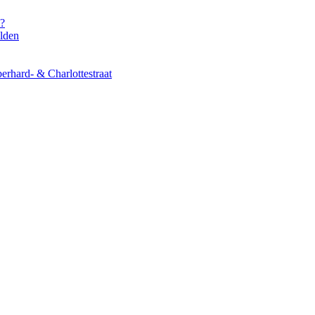
s?
elden
erhard- & Charlottestraat