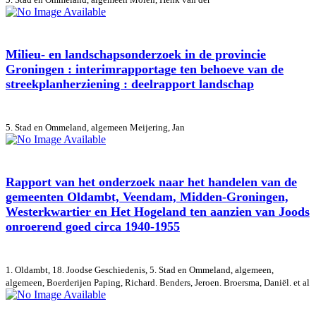
Milieu- en landschapsonderzoek in de provincie
Groningen : interimrapportage ten behoeve van de
streekplanherziening : deelrapport landschap
5. Stad en Ommeland, algemeen
Meijering, Jan
Rapport van het onderzoek naar het handelen van de
gemeenten Oldambt, Veendam, Midden-Groningen,
Westerkwartier en Het Hogeland ten aanzien van Joods
onroerend goed circa 1940-1955
1. Oldambt, 18. Joodse Geschiedenis, 5. Stad en Ommeland, algemeen,
algemeen, Boerderijen
Paping, Richard. Benders, Jeroen. Broersma, Daniël. et al