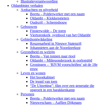
Illustratieverantwoording
Oldambtster verhalen
Ambachten en nijverheid
Beerta – Polderwerker met een naam
Oldambt – Klokkengieters
Oudezijl – Scheepsbouw
Gebouwen
Finsterwolde – De toren
Viertorenkerk, symbool van het Oldambt
Gebiedsontwikkeling
Reuzenarbeid in Nieuwe Statenzijl
Johannieters aan de Noordzeekust
Gezondheid en welzijn
Beerta – Van tonnen naar riool
Oldambt – Milieuonderzoek in oorlogstijd
Groningen – ‘RIVM voorschriften’ uit de 18e
eeuw
Leven en wonen
Het boogkabinet
De jeugd van toen
“De Uitzetting”: film over een generatie die
opgroeit in een barakkenkamp
Personen
Beerta – Polderwerker met een naam
Nieuweschans – Aaffien Dijkmans