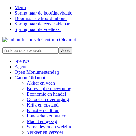
Menu
Spring naar de hoofdnavigatie
Door naar de hoofd inhoud
Spring naar de eerste sidebar
Spring naar de voettekst
Zonder
Zoek
verleden
op
geen
deze
Nieuws
toekomst
website
Agenda
Open Monumentendag
Canon Oldambt
Akker en veen
Bouwstijl en bewoning
Economie en handel
Geloof en overtuiging
Krijg en opstand
Kunst en cultuur
Landschap en water
Macht en gezag
Samenleven en welzijn
Verkeer en vervoer