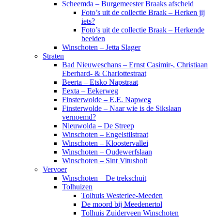
Scheemda – Burgemeester Braaks afscheid
Foto’s uit de collectie Braak – Herken jij
iets?
Foto’s uit de collectie Braak – Herkende
beelden
Winschoten – Jetta Slager
Straten
Bad Nieuweschans – Ernst Casimir-, Christiaan
Eberhard- & Charlottestraat
Beerta – Etsko Napstraat
Eexta – Eekerweg
Finsterwolde – E.E. Napweg
Finsterwolde – Naar wie is de Sikslaan
vernoemd?
Nieuwolda – De Streep
Winschoten – Engelstilstraat
Winschoten – Kloostervallei
Winschoten – Oudewerfslaan
Winschoten – Sint Vitusholt
Vervoer
Winschoten – De trekschuit
Tolhuizen
Tolhuis Westerlee-Meeden
De moord bij Meedenertol
Tolhuis Zuiderveen Winschoten