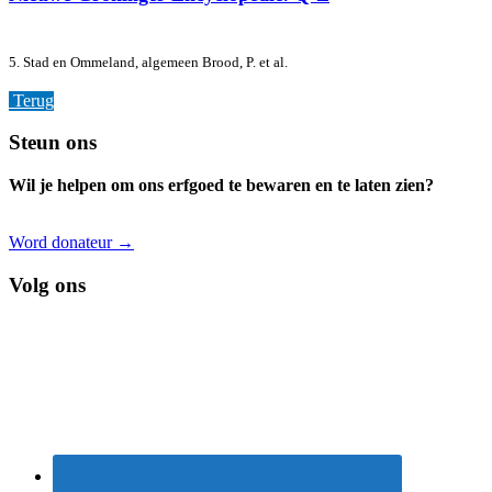
5. Stad en Ommeland, algemeen
Brood, P. et al.
Terug
Footer
Steun ons
Wil je helpen om ons erfgoed te bewaren en te laten zien?
Word donateur →
Volg ons