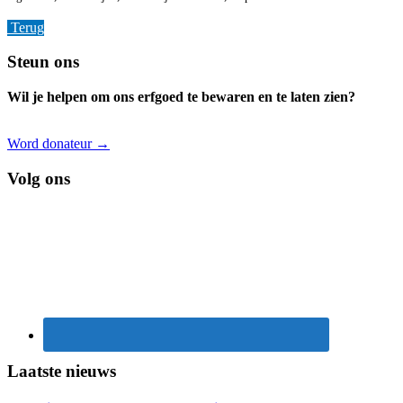
Terug
Footer
Steun ons
Wil je helpen om ons erfgoed te bewaren en te laten zien?
Word donateur →
Volg ons
Laatste nieuws