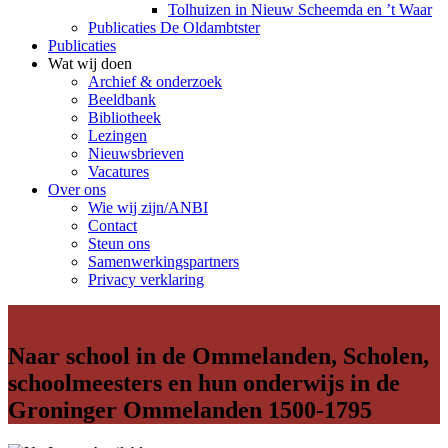
Tolhuizen in Nieuw Scheemda en ’t Waar
Publicaties De Oldambtster
Publicaties
Wat wij doen
Archief & onderzoek
Beeldbank
Bibliotheek
Lezingen
Nieuwsbrieven
Vacatures
Over ons
Wie wij zijn/ANBI
Contact
Steun ons
Samenwerkingspartners
Privacy verklaring
Naar school in de Ommelanden, Scholen,
schoolmeesters en hun onderwijs in de
Groninger Ommelanden 1500-1795