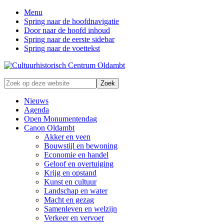
Menu
Spring naar de hoofdnavigatie
Door naar de hoofd inhoud
Spring naar de eerste sidebar
Spring naar de voettekst
Zonder
Zoek
verleden
op
geen
deze
Nieuws
toekomst
website
Agenda
Open Monumentendag
Canon Oldambt
Akker en veen
Bouwstijl en bewoning
Economie en handel
Geloof en overtuiging
Krijg en opstand
Kunst en cultuur
Landschap en water
Macht en gezag
Samenleven en welzijn
Verkeer en vervoer