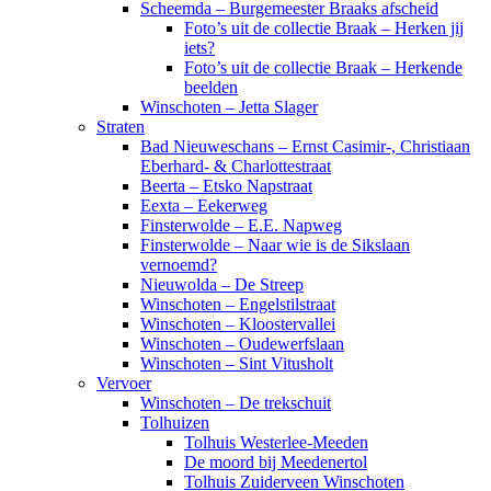
Scheemda – Burgemeester Braaks afscheid
Foto’s uit de collectie Braak – Herken jij
iets?
Foto’s uit de collectie Braak – Herkende
beelden
Winschoten – Jetta Slager
Straten
Bad Nieuweschans – Ernst Casimir-, Christiaan
Eberhard- & Charlottestraat
Beerta – Etsko Napstraat
Eexta – Eekerweg
Finsterwolde – E.E. Napweg
Finsterwolde – Naar wie is de Sikslaan
vernoemd?
Nieuwolda – De Streep
Winschoten – Engelstilstraat
Winschoten – Kloostervallei
Winschoten – Oudewerfslaan
Winschoten – Sint Vitusholt
Vervoer
Winschoten – De trekschuit
Tolhuizen
Tolhuis Westerlee-Meeden
De moord bij Meedenertol
Tolhuis Zuiderveen Winschoten