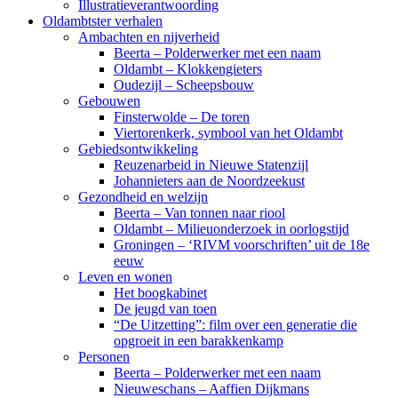
Illustratieverantwoording
Oldambtster verhalen
Ambachten en nijverheid
Beerta – Polderwerker met een naam
Oldambt – Klokkengieters
Oudezijl – Scheepsbouw
Gebouwen
Finsterwolde – De toren
Viertorenkerk, symbool van het Oldambt
Gebiedsontwikkeling
Reuzenarbeid in Nieuwe Statenzijl
Johannieters aan de Noordzeekust
Gezondheid en welzijn
Beerta – Van tonnen naar riool
Oldambt – Milieuonderzoek in oorlogstijd
Groningen – ‘RIVM voorschriften’ uit de 18e
eeuw
Leven en wonen
Het boogkabinet
De jeugd van toen
“De Uitzetting”: film over een generatie die
opgroeit in een barakkenkamp
Personen
Beerta – Polderwerker met een naam
Nieuweschans – Aaffien Dijkmans